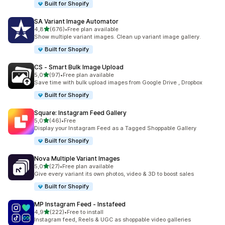
Built for Shopify
SA Variant Image Automator
av 5 stjerner
4,8
(676)
•
Free plan available
Totalt 676 omtaler
Show multiple variant images. Clean up variant image gallery.
Built for Shopify
CS ‑ Smart Bulk Image Upload
av 5 stjerner
5,0
(97)
•
Free plan available
Totalt 97 omtaler
Save time with bulk upload images from Google Drive , Dropbox
Built for Shopify
Square: Instagram Feed Gallery
av 5 stjerner
5,0
(46)
•
Free
Totalt 46 omtaler
Display your Instagram Feed as a Tagged Shoppable Gallery
Built for Shopify
Nova Multiple Variant Images
av 5 stjerner
5,0
(27)
•
Free plan available
Totalt 27 omtaler
Give every variant its own photos, video & 3D to boost sales
Built for Shopify
MP Instagram Feed ‑ Instafeed
av 5 stjerner
4,9
(222)
•
Free to install
Totalt 222 omtaler
Instagram feed, Reels & UGC as shoppable video galleries