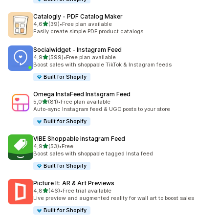
Catalogly ‑ PDF Catalog Maker
av 5 stjerner
4,6
(39)
•
Free plan available
Totalt 39 omtaler
Easily create simple PDF product catalogs
Socialwidget ‑ Instagram Feed
av 5 stjerner
4,9
(599)
•
Free plan available
Totalt 599 omtaler
Boost sales with shoppable TikTok & Instagram feeds
Built for Shopify
Omega InstaFeed Instagram Feed
av 5 stjerner
5,0
(81)
•
Free plan available
Totalt 81 omtaler
Auto-sync Instagram feed & UGC posts to your store
Built for Shopify
VIBE Shoppable Instagram Feed
av 5 stjerner
4,9
(53)
•
Free
Totalt 53 omtaler
Boost sales with shoppable tagged Insta feed
Built for Shopify
Picture It: AR & Art Previews
av 5 stjerner
4,8
(46)
•
Free trial available
Totalt 46 omtaler
Live preview and augmented reality for wall art to boost sales
Built for Shopify