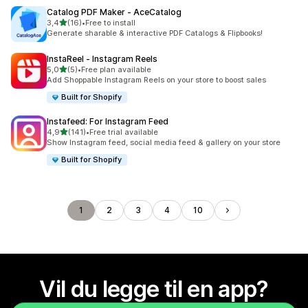
Catalog PDF Maker ‑ AceCatalog
av 5 stjerner
3,4
(16)
•
Free to install
Totalt 16 omtaler
Generate sharable & interactive PDF Catalogs & Flipbooks!
InstaReel ‑ Instagram Reels
av 5 stjerner
5,0
(5)
•
Free plan available
Totalt 5 omtaler
Add Shoppable Instagram Reels on your store to boost sales
Built for Shopify
Instafeed: For Instagram Feed
av 5 stjerner
4,9
(141)
•
Free trial available
Totalt 141 omtaler
Show Instagram feed, social media feed & gallery on your store
Built for Shopify
1
2
3
4
10
Vil du legge til en app?