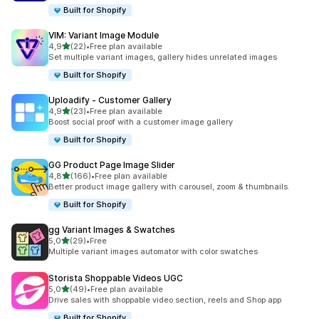
Built for Shopify
VIM: Variant Image Module
av 5 stjerner
4,9
(22)
•
Free plan available
Totalt 22 omtaler
Set multiple variant images, gallery hides unrelated images
Built for Shopify
Uploadify ‑ Customer Gallery
av 5 stjerner
4,9
(23)
•
Free plan available
Totalt 23 omtaler
Boost social proof with a customer image gallery
Built for Shopify
GG Product Page Image Slider
av 5 stjerner
4,8
(166)
•
Free plan available
Totalt 166 omtaler
Better product image gallery with carousel, zoom & thumbnails.
Built for Shopify
gg Variant Images & Swatches
av 5 stjerner
5,0
(29)
•
Free
Totalt 29 omtaler
Multiple variant images automator with color swatches
Storista Shoppable Videos UGC
av 5 stjerner
5,0
(49)
•
Free plan available
Totalt 49 omtaler
Drive sales with shoppable video section, reels and Shop app
Built for Shopify