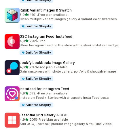
Built for Shopify
Rubik Variant Images & Swatch
av 5 stjerner
5,0
(419)
•
Free plan available
Totalt 419 omtaler
Clean multiple variant images gallery & variant color swatches
Built for Shopify
GSC Instagram Feed, Instafeed
av 5 stjerner
4,9
(202)
•
Free
Totalt 202 omtaler
Show Instagram feed on the store with a sleek instafeed widget
Built for Shopify
Lookfy Lookbook: Image Gallery
av 5 stjerner
4,8
(207)
•
Free plan available
Totalt 207 omtaler
Gain customers with photo gallery, portfolio & shoppable image
Built for Shopify
Instafeed for Instagram Feed
av 5 stjerner
4,9
(372)
•
Free plan available
Totalt 372 omtaler
Instagram Feed + Stories with shoppable Insta Feed posts
Built for Shopify
Essential Grid Gallery & UGC
av 5 stjerner
4,9
(205)
•
Free plan available
Totalt 205 omtaler
Add UGC, Lookbook, product image gallery & YouTube Video.