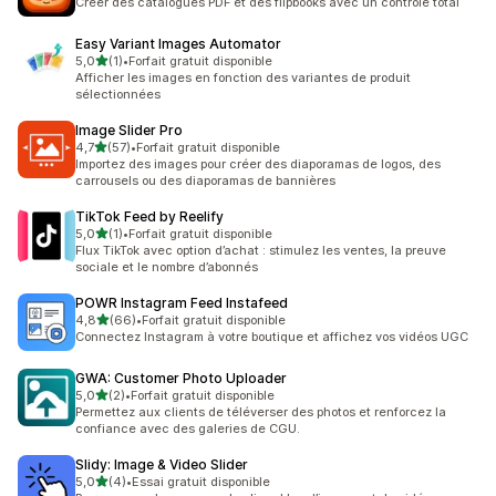
Créer des catalogues PDF et des flipbooks avec un contrôle total
Easy Variant Images Automator
étoile(s) sur 5
5,0
(1)
•
Forfait gratuit disponible
1 avis au total
Afficher les images en fonction des variantes de produit
sélectionnées
Image Slider Pro
étoile(s) sur 5
4,7
(57)
•
Forfait gratuit disponible
57 avis au total
Importez des images pour créer des diaporamas de logos, des
carrousels ou des diaporamas de bannières
TikTok Feed by Reelify
étoile(s) sur 5
5,0
(1)
•
Forfait gratuit disponible
1 avis au total
Flux TikTok avec option d’achat : stimulez les ventes, la preuve
sociale et le nombre d’abonnés
POWR Instagram Feed Instafeed
étoile(s) sur 5
4,8
(66)
•
Forfait gratuit disponible
66 avis au total
Connectez Instagram à votre boutique et affichez vos vidéos UGC
GWA: Customer Photo Uploader
étoile(s) sur 5
5,0
(2)
•
Forfait gratuit disponible
2 avis au total
Permettez aux clients de téléverser des photos et renforcez la
confiance avec des galeries de CGU.
Slidy: Image & Video Slider
étoile(s) sur 5
5,0
(4)
•
Essai gratuit disponible
4 avis au total