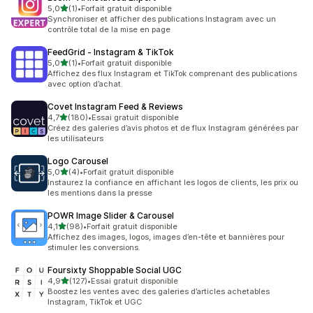
étoile(s) sur 5
5,0
(1)
•
Forfait gratuit disponible
1 avis au total
Synchroniser et afficher des publications Instagram avec un
contrôle total de la mise en page
FeedGrid ‑ Instagram & TikTok
étoile(s) sur 5
5,0
(1)
•
Forfait gratuit disponible
1 avis au total
Affichez des flux Instagram et TikTok comprenant des publications
avec option d’achat.
Covet Instagram Feed & Reviews
étoile(s) sur 5
4,7
(180)
•
Essai gratuit disponible
180 avis au total
Créez des galeries d’avis photos et de flux Instagram générées par
les utilisateurs
Logo Carousel
étoile(s) sur 5
5,0
(4)
•
Forfait gratuit disponible
4 avis au total
Instaurez la confiance en affichant les logos de clients, les prix ou
les mentions dans la presse
POWR Image Slider & Carousel
étoile(s) sur 5
4,1
(98)
•
Forfait gratuit disponible
98 avis au total
Affichez des images, logos, images d’en-tête et bannières pour
stimuler les conversions.
Foursixty Shoppable Social UGC
étoile(s) sur 5
4,9
(127)
•
Essai gratuit disponible
127 avis au total
Boostez les ventes avec des galeries d’articles achetables
Instagram, TikTok et UGC