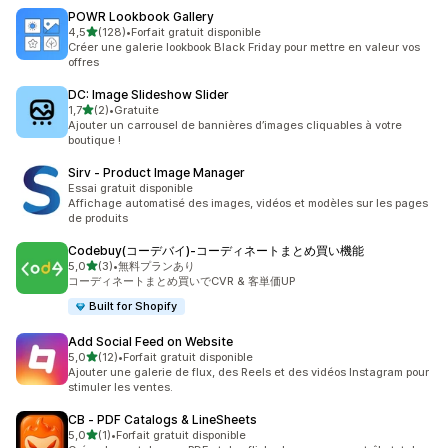
POWR Lookbook Gallery
étoile(s) sur 5
4,5
(128)
•
Forfait gratuit disponible
128 avis au total
Créer une galerie lookbook Black Friday pour mettre en valeur vos
offres
DC: Image Slideshow Slider
étoile(s) sur 5
1,7
(2)
•
Gratuite
2 avis au total
Ajouter un carrousel de bannières d’images cliquables à votre
boutique !
Sirv ‑ Product Image Manager
Essai gratuit disponible
Affichage automatisé des images, vidéos et modèles sur les pages
de produits
Codebuy(コーデバイ)‑コーディネートまとめ買い機能
étoile(s) sur 5
5,0
(3)
•
無料プランあり
3 avis au total
コーディネートまとめ買いでCVR & 客単価UP
Built for Shopify
Add Social Feed on Website
étoile(s) sur 5
5,0
(12)
•
Forfait gratuit disponible
12 avis au total
Ajouter une galerie de flux, des Reels et des vidéos Instagram pour
stimuler les ventes.
CB ‑ PDF Catalogs & LineSheets
étoile(s) sur 5
5,0
(1)
•
Forfait gratuit disponible
1 avis au total