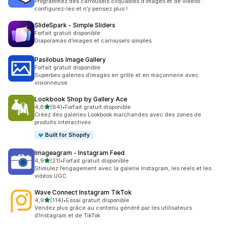
Programmez des carrousels cliquables d’images et de vidéos :
configurez-les et n’y pensez plus !
SlideSpark ‑ Simple Sliders
Forfait gratuit disponible
Diaporamas d’images et carrousels simples
Pasilobus Image Gallery
Forfait gratuit disponible
Superbes galeries d’images en grille et en maçonnerie avec
visionneuse
Lookbook Shop by Gallery Ace
étoile(s) sur 5
4,8
(64)
•
Forfait gratuit disponible
64 avis au total
Créez des galeries Lookbook marchandes avec des zones de
produits interactives
Built for Shopify
Imageagram ‑ Instagram Feed
étoile(s) sur 5
4,9
(21)
•
Forfait gratuit disponible
21 avis au total
Stimulez l’engagement avec la galerie Instagram, les reels et les
vidéos UGC
Wave Connect Instagram TikTok
étoile(s) sur 5
4,9
(114)
•
Essai gratuit disponible
114 avis au total
Vendez plus grâce au contenu généré par les utilisateurs
d’Instagram et de TikTok