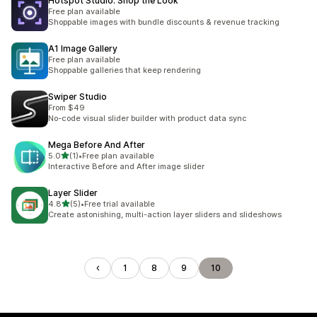
Hotspot Studio: Shop the Look
Free plan available
Shoppable images with bundle discounts & revenue tracking
A1 Image Gallery
Free plan available
Shoppable galleries that keep rendering
Swiper Studio
From $49
No-code visual slider builder with product data sync
Mega Before And After
별 5개 중
5.0
(1)
•
Free plan available
총 리뷰 1개
Interactive Before and After image slider
Layer Slider
별 5개 중
4.8
(5)
•
Free trial available
총 리뷰 5개
Create astonishing, multi-action layer sliders and slideshows
1
8
9
10