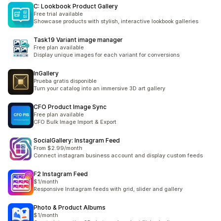
C: Lookbook Product Gallery
Free trial available
Showcase products with stylish, interactive lookbook galleries
Task19 Variant image manager
Free plan available
Display unique images for each variant for conversions
InGallery
Prueba gratis disponible
Turn your catalog into an immersive 3D art gallery
CFO Product Image Sync
Free plan available
CFO Bulk Image Import & Export
SocialGallery: Instagram Feed
From $2.99/month
Connect instagram business account and display custom feeds
F2 Instagram Feed
$1/month
Responsive Instagram feeds with grid, slider and gallery
Photo & Product Albums
$1/month