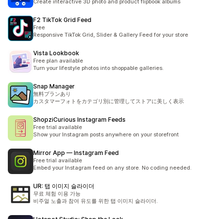
Create interactive 3D photo and product flipbook albums
F2 TikTok Grid Feed
Free
Responsive TikTok Grid, Slider & Gallery Feed for your store
Vista Lookbook
Free plan available
Turn your lifestyle photos into shoppable galleries.
Snap Manager
無料プランあり
カスタマーフォトをカテゴリ別に管理してストアに美しく表示
ShopziCurious Instagram Feeds
Free trial available
Show your Instagram posts anywhere on your storefront
Mirror App — Instagram Feed
Free trial available
Embed your Instagram feed on any store. No coding needed.
UR: 탭 이미지 슬라이더
무료 체험 이용 가능
비주얼 노출과 참여 유도를 위한 탭 이미지 슬라이더.