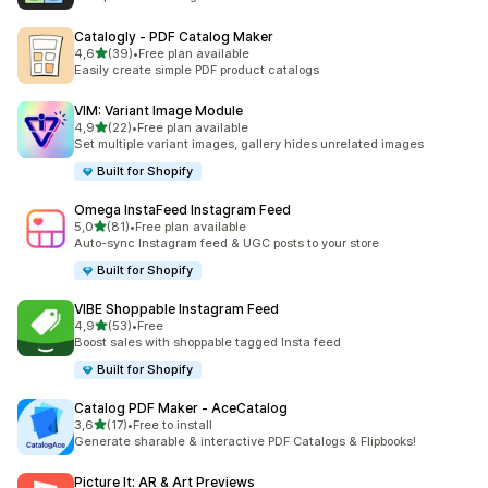
Catalogly ‑ PDF Catalog Maker
5 yıldız üzerinden
4,6
(39)
•
Free plan available
toplam 39 değerlendirme
Easily create simple PDF product catalogs
VIM: Variant Image Module
5 yıldız üzerinden
4,9
(22)
•
Free plan available
toplam 22 değerlendirme
Set multiple variant images, gallery hides unrelated images
Built for Shopify
Omega InstaFeed Instagram Feed
5 yıldız üzerinden
5,0
(81)
•
Free plan available
toplam 81 değerlendirme
Auto-sync Instagram feed & UGC posts to your store
Built for Shopify
VIBE Shoppable Instagram Feed
5 yıldız üzerinden
4,9
(53)
•
Free
toplam 53 değerlendirme
Boost sales with shoppable tagged Insta feed
Built for Shopify
Catalog PDF Maker ‑ AceCatalog
5 yıldız üzerinden
3,6
(17)
•
Free to install
toplam 17 değerlendirme
Generate sharable & interactive PDF Catalogs & Flipbooks!
Picture It: AR & Art Previews