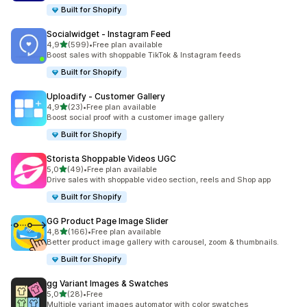
Built for Shopify
Socialwidget ‑ Instagram Feed
5 yıldız üzerinden
4,9
(599)
•
Free plan available
toplam 599 değerlendirme
Boost sales with shoppable TikTok & Instagram feeds
Built for Shopify
Uploadify ‑ Customer Gallery
5 yıldız üzerinden
4,9
(23)
•
Free plan available
toplam 23 değerlendirme
Boost social proof with a customer image gallery
Built for Shopify
Storista Shoppable Videos UGC
5 yıldız üzerinden
5,0
(49)
•
Free plan available
toplam 49 değerlendirme
Drive sales with shoppable video section, reels and Shop app
Built for Shopify
GG Product Page Image Slider
5 yıldız üzerinden
4,8
(166)
•
Free plan available
toplam 166 değerlendirme
Better product image gallery with carousel, zoom & thumbnails.
Built for Shopify
gg Variant Images & Swatches
5 yıldız üzerinden
5,0
(28)
•
Free
toplam 28 değerlendirme
Multiple variant images automator with color swatches