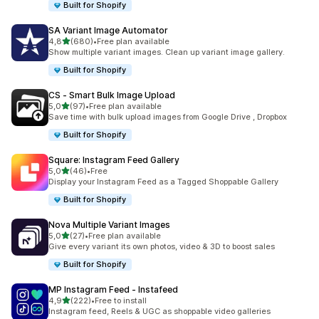
Built for Shopify
SA Variant Image Automator
5 yıldız üzerinden
4,8
(680)
•
Free plan available
toplam 680 değerlendirme
Show multiple variant images. Clean up variant image gallery.
Built for Shopify
CS ‑ Smart Bulk Image Upload
5 yıldız üzerinden
5,0
(97)
•
Free plan available
toplam 97 değerlendirme
Save time with bulk upload images from Google Drive , Dropbox
Built for Shopify
Square: Instagram Feed Gallery
5 yıldız üzerinden
5,0
(46)
•
Free
toplam 46 değerlendirme
Display your Instagram Feed as a Tagged Shoppable Gallery
Built for Shopify
Nova Multiple Variant Images
5 yıldız üzerinden
5,0
(27)
•
Free plan available
toplam 27 değerlendirme
Give every variant its own photos, video & 3D to boost sales
Built for Shopify
MP Instagram Feed ‑ Instafeed
5 yıldız üzerinden
4,9
(222)
•
Free to install
toplam 222 değerlendirme
Instagram feed, Reels & UGC as shoppable video galleries