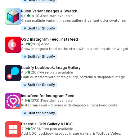
Built for Shopify
Rubik Variant Images & Swatch
5 yıldız üzerinden
5,0
(419)
•
Free plan available
toplam 419 değerlendirme
Clean multiple variant images gallery & variant color swatches
Built for Shopify
GSC Instagram Feed, Instafeed
5 yıldız üzerinden
4,9
(206)
•
Free
toplam 206 değerlendirme
Show Instagram feed on the store with a sleek instafeed widget
Built for Shopify
Lookfy Lookbook: Image Gallery
5 yıldız üzerinden
4,8
(207)
•
Free plan available
toplam 207 değerlendirme
Gain customers with photo gallery, portfolio & shoppable image
Built for Shopify
Instafeed for Instagram Feed
5 yıldız üzerinden
4,9
(373)
•
Free plan available
toplam 373 değerlendirme
Instagram Feed + Stories with shoppable Insta Feed posts
Built for Shopify
Essential Grid Gallery & UGC
5 yıldız üzerinden
4,9
(205)
•
Free plan available
toplam 205 değerlendirme
Add UGC, Lookbook, product image gallery & YouTube Video.