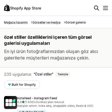
Shopify App Store
Mağaza tasarımı
Görseller ve medya
Görsel galerisi
özel stiller özelliklerini içeren tüm görsel
galerisi uygulamaları
En iyi ürün fotoğraflarınızdan oluşan göz alıcı
galerilerle müşterileri mağazanıza çekin.
235 uygulama:
Özel stiller
Temizle
Built for Shopify
Instafeed ‑ Instagram Feed
5 yıldız üzerinden
4,9
(1.930)
•
Ücretsiz plan mevcut
toplam 1930 değerlendirme
Satışları artırın: Insta akış, shoppable video, Reels & UGC.