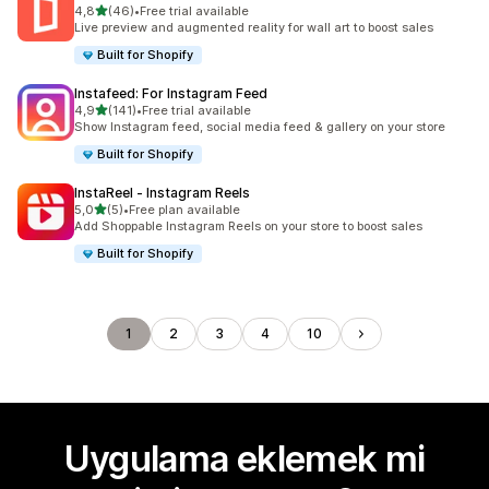
5 yıldız üzerinden
4,8
(46)
•
Free trial available
toplam 46 değerlendirme
Live preview and augmented reality for wall art to boost sales
Built for Shopify
Instafeed: For Instagram Feed
5 yıldız üzerinden
4,9
(141)
•
Free trial available
toplam 141 değerlendirme
Show Instagram feed, social media feed & gallery on your store
Built for Shopify
InstaReel ‑ Instagram Reels
5 yıldız üzerinden
5,0
(5)
•
Free plan available
toplam 5 değerlendirme
Add Shoppable Instagram Reels on your store to boost sales
Built for Shopify
1
2
3
4
10
Uygulama eklemek mi