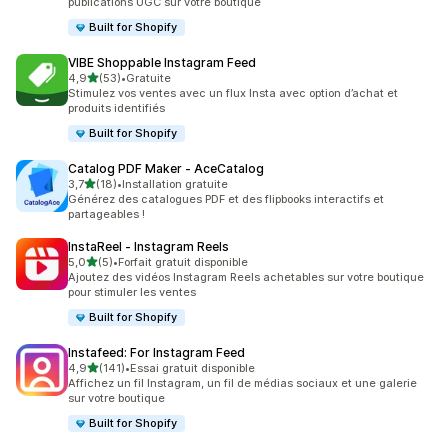
publications UGC sur votre boutique
Built for Shopify
VIBE Shoppable Instagram Feed
étoile(s) sur 5
4,9
(53)
•
Gratuite
53 avis au total
Stimulez vos ventes avec un flux Insta avec option d’achat et
produits identifiés
Built for Shopify
Catalog PDF Maker ‑ AceCatalog
étoile(s) sur 5
3,7
(18)
•
Installation gratuite
18 avis au total
Générez des catalogues PDF et des flipbooks interactifs et
partageables !
InstaReel ‑ Instagram Reels
étoile(s) sur 5
5,0
(5)
•
Forfait gratuit disponible
5 avis au total
Ajoutez des vidéos Instagram Reels achetables sur votre boutique
pour stimuler les ventes
Built for Shopify
Instafeed: For Instagram Feed
étoile(s) sur 5
4,9
(141)
•
Essai gratuit disponible
141 avis au total
Affichez un fil Instagram, un fil de médias sociaux et une galerie
sur votre boutique
Built for Shopify