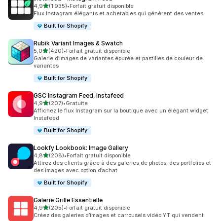
étoile(s) sur 5
4,9
(1 935)
•
Forfait gratuit disponible
1935 avis au total
Flux Instagram élégants et achetables qui génèrent des ventes
Built for Shopify
Rubik Variant Images & Swatch
étoile(s) sur 5
5,0
(420)
•
Forfait gratuit disponible
420 avis au total
Galerie d’images de variantes épurée et pastilles de couleur de
variantes
Built for Shopify
GSC Instagram Feed, Instafeed
étoile(s) sur 5
4,9
(207)
•
Gratuite
207 avis au total
Affichez le flux Instagram sur la boutique avec un élégant widget
Instafeed
Built for Shopify
Lookfy Lookbook: Image Gallery
étoile(s) sur 5
4,8
(208)
•
Forfait gratuit disponible
208 avis au total
Attirez des clients grâce à des galeries de photos, des portfolios et
des images avec option d’achat
Built for Shopify
Galerie Grille Essentielle
étoile(s) sur 5
4,9
(205)
•
Forfait gratuit disponible
205 avis au total
Créez des galeries d’images et carrousels vidéo YT qui vendent