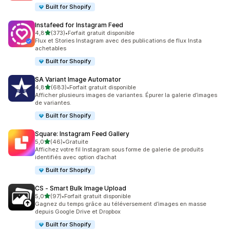
Built for Shopify
Instafeed for Instagram Feed
étoile(s) sur 5
4,8
(373)
•
Forfait gratuit disponible
373 avis au total
Flux et Stories Instagram avec des publications de flux Insta
achetables
Built for Shopify
SA Variant Image Automator
étoile(s) sur 5
4,8
(683)
•
Forfait gratuit disponible
683 avis au total
Afficher plusieurs images de variantes. Épurer la galerie d’images
de variantes.
Built for Shopify
Square: Instagram Feed Gallery
étoile(s) sur 5
5,0
(46)
•
Gratuite
46 avis au total
Affichez votre fil Instagram sous forme de galerie de produits
identifiés avec option d’achat
Built for Shopify
CS ‑ Smart Bulk Image Upload
étoile(s) sur 5
5,0
(97)
•
Forfait gratuit disponible
97 avis au total
Gagnez du temps grâce au téléversement d’images en masse
depuis Google Drive et Dropbox
Built for Shopify