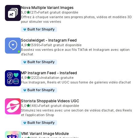
Nova Multiple Variant Images
étoile(s) sur 5
5,0
(27)
•
Forfait gratuit disponible
27 avis au total
Offrez à chaque variante ses propres photos, vidéos et modèles 3D
pour stimuler vos ventes
Built for Shopify
Socialwidget ‑ Instagram Feed
étoile(s) sur 5
4,9
(599)
•
Forfait gratuit disponible
599 avis au total
Boostez vos ventes grâce aux fils TikTok et Instagram avec option
d’achat
Built for Shopify
MP Instagram Feed ‑ Instafeed
étoile(s) sur 5
4,9
(222)
•
Installation gratuite
222 avis au total
Flux Instagram, Reels et UGC sous forme de galeries vidéo d’achat
Built for Shopify
Storista Shoppable Videos UGC
étoile(s) sur 5
5,0
(48)
•
Forfait gratuit disponible
48 avis au total
Stimulez les ventes avec une section de vidéos d’achat, des Reels
et l’application Shop
Built for Shopify
VIM: Variant Image Module