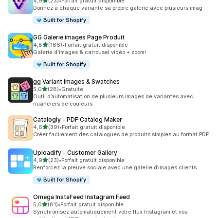
étoile(s) sur 5
4,9
(23)
•
Forfait gratuit disponible
23 avis au total
Donnez à chaque variante sa propre galerie avec plusieurs imag
Built for Shopify
GG Galerie images Page Produit
étoile(s) sur 5
4,8
(166)
•
Forfait gratuit disponible
166 avis au total
Galerie d'images & carrousel vidéo + zoom!
Built for Shopify
gg Variant Images & Swatches
étoile(s) sur 5
5,0
(28)
•
Gratuite
28 avis au total
Outil d’automatisation de plusieurs images de variantes avec
nuanciers de couleurs
Catalogly ‑ PDF Catalog Maker
étoile(s) sur 5
4,6
(39)
•
Forfait gratuit disponible
39 avis au total
Créer facilement des catalogues de produits simples au format PDF
Uploadify ‑ Customer Gallery
étoile(s) sur 5
4,9
(23)
•
Forfait gratuit disponible
23 avis au total
Renforcez la preuve sociale avec une galerie d’images clients
Built for Shopify
Omega InstaFeed Instagram Feed
étoile(s) sur 5
5,0
(81)
•
Forfait gratuit disponible
81 avis au total
Synchronisez automatiquement votre flux Instagram et vos