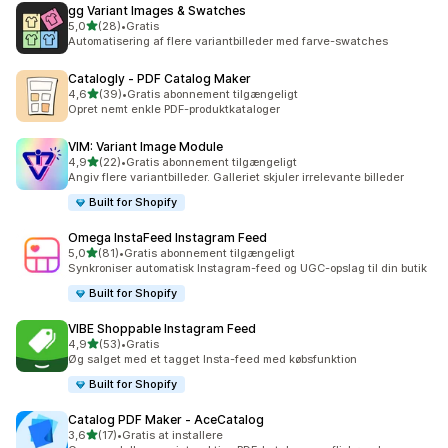
gg Variant Images & Swatches
ud af 5 stjerner
5,0
(28)
•
Gratis
28 anmeldelser i alt
Automatisering af flere variantbilleder med farve-swatches
Catalogly ‑ PDF Catalog Maker
ud af 5 stjerner
4,6
(39)
•
Gratis abonnement tilgængeligt
39 anmeldelser i alt
Opret nemt enkle PDF-produktkataloger
VIM: Variant Image Module
ud af 5 stjerner
4,9
(22)
•
Gratis abonnement tilgængeligt
22 anmeldelser i alt
Angiv flere variantbilleder. Galleriet skjuler irrelevante billeder
Built for Shopify
Omega InstaFeed Instagram Feed
ud af 5 stjerner
5,0
(81)
•
Gratis abonnement tilgængeligt
81 anmeldelser i alt
Synkroniser automatisk Instagram-feed og UGC-opslag til din butik
Built for Shopify
VIBE Shoppable Instagram Feed
ud af 5 stjerner
4,9
(53)
•
Gratis
53 anmeldelser i alt
Øg salget med et tagget Insta-feed med købsfunktion
Built for Shopify
Catalog PDF Maker ‑ AceCatalog
ud af 5 stjerner
3,6
(17)
•
Gratis at installere
17 anmeldelser i alt