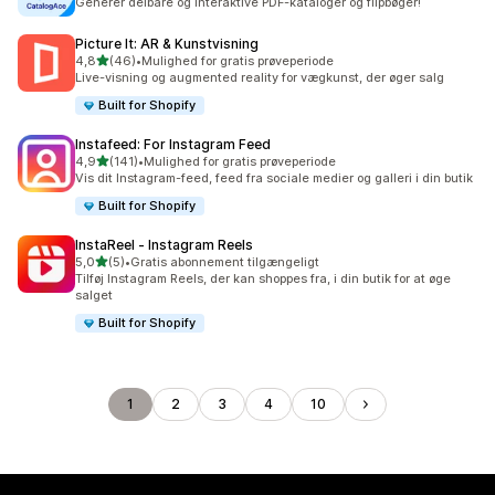
Generer delbare og interaktive PDF-kataloger og flipbøger!
Picture It: AR & Kunstvisning
ud af 5 stjerner
4,8
(46)
•
Mulighed for gratis prøveperiode
46 anmeldelser i alt
Live-visning og augmented reality for vægkunst, der øger salg
Built for Shopify
Instafeed: For Instagram Feed
ud af 5 stjerner
4,9
(141)
•
Mulighed for gratis prøveperiode
141 anmeldelser i alt
Vis dit Instagram-feed, feed fra sociale medier og galleri i din butik
Built for Shopify
InstaReel ‑ Instagram Reels
ud af 5 stjerner
5,0
(5)
•
Gratis abonnement tilgængeligt
5 anmeldelser i alt
Tilføj Instagram Reels, der kan shoppes fra, i din butik for at øge
salget
Built for Shopify
1
2
3
4
10