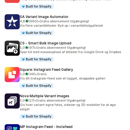
Built for Shopify
SA Variant Image Automator
ud af 5 stjerner
4,8
(680)
•
Gratis abonnement tilgængeligt
680 anmeldelser i alt
Vis flere variantbilleder. Ryd op i variantbilledgalleriet.
Built for Shopify
CS ‑ Smart Bulk Image Upload
ud af 5 stjerner
5,0
(97)
•
Gratis abonnement tilgængeligt
97 anmeldelser i alt
Spar tid med masseupload af billeder fra Google Drive og Dropbox
Built for Shopify
Square: Instagram Feed Gallery
ud af 5 stjerner
5,0
(46)
•
Gratis
46 anmeldelser i alt
Vis dit Instagram-feed som et tagget, shoppable galleri
Built for Shopify
Nova Multiple Variant Images
ud af 5 stjerner
5,0
(27)
•
Gratis abonnement tilgængeligt
27 anmeldelser i alt
Giv hver variant egne fotos, videoer og 3D-modeller for at øge
salget
Built for Shopify
MP Instagram Feed ‑ Instafeed