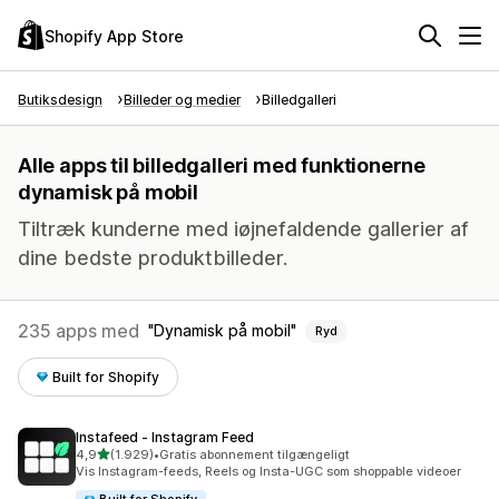
Shopify App Store
Butiksdesign
Billeder og medier
Billedgalleri
Alle apps til billedgalleri med funktionerne
dynamisk på mobil
Tiltræk kunderne med iøjnefaldende gallerier af
dine bedste produktbilleder.
235 apps med
Dynamisk på mobil
Ryd
Built for Shopify
Instafeed ‑ Instagram Feed
ud af 5 stjerner
4,9
(1.929)
•
Gratis abonnement tilgængeligt
1929 anmeldelser i alt
Vis Instagram-feeds, Reels og Insta-UGC som shoppable videoer