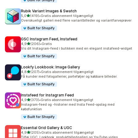
Built for Shopify
Rubik Variant Images & Swatch
ud af 5 stjerner
5,0
(419)
•
Gratis abonnement tilgængeligt
419 anmeldelser i alt
Overskueligt galleri med flere variantbilleder og variantfarveprøver
Built for Shopify
GSC Instagram Feed, Instafeed
ud af 5 stjerner
4,9
(206)
•
Gratis
206 anmeldelser i alt
Vis dit Instagram-feed i butikken med en elegant instafeed-widget
Built for Shopify
Lookfy Lookbook: Image Gallery
ud af 5 stjerner
4,8
(207)
•
Gratis abonnement tilgængeligt
207 anmeldelser i alt
Få kunder med fotogallerier, porteføljer og købbare billeder.
Built for Shopify
Instafeed for Instagram Feed
ud af 5 stjerner
4,9
(373)
•
Gratis abonnement tilgængeligt
373 anmeldelser i alt
Instagram-feed og -historier med Insta Feed-opslag med
købsfunktion
Built for Shopify
Essential Grid Gallery & UGC
ud af 5 stjerner
4,9
(205)
•
Gratis abonnement tilgængeligt
205 anmeldelser i alt
Tilføj UGC, Lookbook, produktbilledgalleri og YouTube-video.