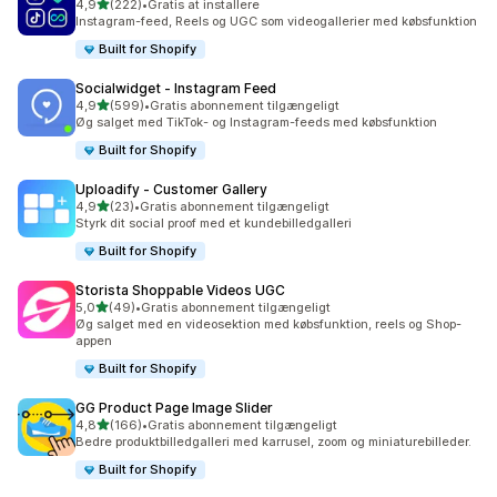
ud af 5 stjerner
4,9
(222)
•
Gratis at installere
222 anmeldelser i alt
Instagram-feed, Reels og UGC som videogallerier med købsfunktion
Built for Shopify
Socialwidget ‑ Instagram Feed
ud af 5 stjerner
4,9
(599)
•
Gratis abonnement tilgængeligt
599 anmeldelser i alt
Øg salget med TikTok- og Instagram-feeds med købsfunktion
Built for Shopify
Uploadify ‑ Customer Gallery
ud af 5 stjerner
4,9
(23)
•
Gratis abonnement tilgængeligt
23 anmeldelser i alt
Styrk dit social proof med et kundebilledgalleri
Built for Shopify
Storista Shoppable Videos UGC
ud af 5 stjerner
5,0
(49)
•
Gratis abonnement tilgængeligt
49 anmeldelser i alt
Øg salget med en videosektion med købsfunktion, reels og Shop-
appen
Built for Shopify
GG Product Page Image Slider
ud af 5 stjerner
4,8
(166)
•
Gratis abonnement tilgængeligt
166 anmeldelser i alt
Bedre produktbilledgalleri med karrusel, zoom og miniaturebilleder.
Built for Shopify