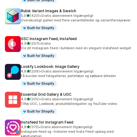
Built for Shopify
Rubik Variant Images & Swatch
ud af 5 stjerner
5,0
(420)
•
Gratis abonnement tilgængeligt
420 anmeldelser i alt
Overskueligt galleri med flere variantbilleder og variantfarveprøver
Built for Shopify
GSC Instagram Feed, Instafeed
ud af 5 stjerner
4,9
(207)
•
Gratis
207 anmeldelser i alt
Vis dit Instagram-feed i butikken med en elegant instafeed-widget
Built for Shopify
Lookfy Lookbook: Image Gallery
ud af 5 stjerner
4,8
(208)
•
Gratis abonnement tilgængeligt
208 anmeldelser i alt
Få kunder med fotogallerier, porteføljer og købbare billeder.
Built for Shopify
Essential Grid Gallery & UGC
ud af 5 stjerner
4,9
(205)
•
Gratis abonnement tilgængeligt
205 anmeldelser i alt
Tilføj UGC, Lookbook, produktbilledgalleri og YouTube-video.
Built for Shopify
Instafeed for Instagram Feed
ud af 5 stjerner
4,8
(373)
•
Gratis abonnement tilgængeligt
373 anmeldelser i alt
Instagram-feed og -historier med Insta Feed-opslag med
købsfunktion