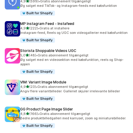
ud af 5 stjerner
4,9
(599)
•
Gratis abonnement tilgængeligt
599 anmeldelser i alt
Øg salget med TikTok- og Instagram-feeds med købsfunktion
Built for Shopify
MP Instagram Feed ‑ Instafeed
ud af 5 stjerner
4,9
(222)
•
Gratis at installere
222 anmeldelser i alt
Instagram-feed, Reels og UGC som videogallerier med købsfunktion
Built for Shopify
Storista Shoppable Videos UGC
ud af 5 stjerner
5,0
(48)
•
Gratis abonnement tilgængeligt
48 anmeldelser i alt
Øg salget med en videosektion med købsfunktion, reels og Shop-
appen
Built for Shopify
VIM: Variant Image Module
ud af 5 stjerner
4,9
(23)
•
Gratis abonnement tilgængeligt
23 anmeldelser i alt
Angiv flere variantbilleder. Galleriet skjuler irrelevante billeder
Built for Shopify
GG Product Page Image Slider
ud af 5 stjerner
4,8
(166)
•
Gratis abonnement tilgængeligt
166 anmeldelser i alt
Bedre produktbilledgalleri med karrusel, zoom og miniaturebilleder.
Built for Shopify