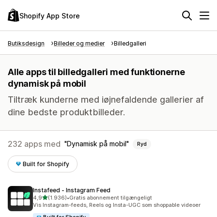
Shopify App Store
Butiksdesign
Billeder og medier
Billedgalleri
Alle apps til billedgalleri med funktionerne
dynamisk på mobil
Tiltræk kunderne med iøjnefaldende gallerier af
dine bedste produktbilleder.
232 apps med
Dynamisk på mobil
Ryd
Built for Shopify
Instafeed ‑ Instagram Feed
ud af 5 stjerner
4,9
(1.936)
•
Gratis abonnement tilgængeligt
1936 anmeldelser i alt
Vis Instagram-feeds, Reels og Insta-UGC som shoppable videoer