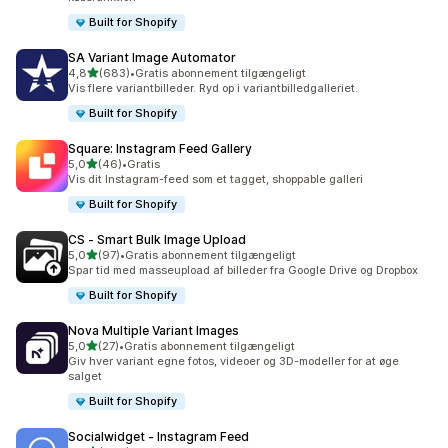
Built for Shopify
SA Variant Image Automator
ud af 5 stjerner
4,8
(683)
•
Gratis abonnement tilgængeligt
683 anmeldelser i alt
Vis flere variantbilleder. Ryd op i variantbilledgalleriet.
Built for Shopify
Square: Instagram Feed Gallery
ud af 5 stjerner
5,0
(46)
•
Gratis
46 anmeldelser i alt
Vis dit Instagram-feed som et tagget, shoppable galleri
Built for Shopify
CS ‑ Smart Bulk Image Upload
ud af 5 stjerner
5,0
(97)
•
Gratis abonnement tilgængeligt
97 anmeldelser i alt
Spar tid med masseupload af billeder fra Google Drive og Dropbox
Built for Shopify
Nova Multiple Variant Images
ud af 5 stjerner
5,0
(27)
•
Gratis abonnement tilgængeligt
27 anmeldelser i alt
Giv hver variant egne fotos, videoer og 3D-modeller for at øge
salget
Built for Shopify
Socialwidget ‑ Instagram Feed