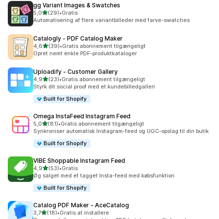
gg Variant Images & Swatches
ud af 5 stjerner
5,0
(29)
•
Gratis
29 anmeldelser i alt
Automatisering af flere variantbilleder med farve-swatches
Catalogly ‑ PDF Catalog Maker
ud af 5 stjerner
4,6
(39)
•
Gratis abonnement tilgængeligt
39 anmeldelser i alt
Opret nemt enkle PDF-produktkataloger
Uploadify ‑ Customer Gallery
ud af 5 stjerner
4,9
(23)
•
Gratis abonnement tilgængeligt
23 anmeldelser i alt
Styrk dit social proof med et kundebilledgalleri
Built for Shopify
Omega InstaFeed Instagram Feed
ud af 5 stjerner
5,0
(81)
•
Gratis abonnement tilgængeligt
81 anmeldelser i alt
Synkroniser automatisk Instagram-feed og UGC-opslag til din butik
Built for Shopify
VIBE Shoppable Instagram Feed
ud af 5 stjerner
4,9
(53)
•
Gratis
53 anmeldelser i alt
Øg salget med et tagget Insta-feed med købsfunktion
Built for Shopify
Catalog PDF Maker ‑ AceCatalog
ud af 5 stjerner
3,7
(18)
•
Gratis at installere
18 anmeldelser i alt