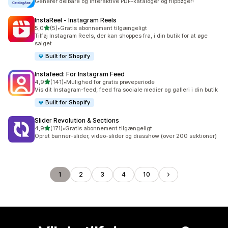
Generer delbare og interaktive PDF-kataloger og flipbøger!
InstaReel ‑ Instagram Reels
ud af 5 stjerner
5,0
(5)
•
Gratis abonnement tilgængeligt
5 anmeldelser i alt
Tilføj Instagram Reels, der kan shoppes fra, i din butik for at øge
salget
Built for Shopify
Instafeed: For Instagram Feed
ud af 5 stjerner
4,9
(141)
•
Mulighed for gratis prøveperiode
141 anmeldelser i alt
Vis dit Instagram-feed, feed fra sociale medier og galleri i din butik
Built for Shopify
Slider Revolution & Sections
ud af 5 stjerner
4,9
(171)
•
Gratis abonnement tilgængeligt
171 anmeldelser i alt
Opret banner-slider, video-slider og diasshow (over 200 sektioner)
1
2
3
4
10