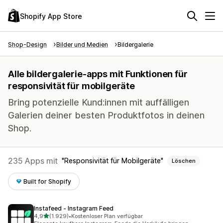
Shopify App Store
Shop-Design
Bilder und Medien
Bildergalerie
Alle bildergalerie-apps mit Funktionen für
responsivität für mobilgeräte
Bring potenzielle Kund:innen mit auffälligen
Galerien deiner besten Produktfotos in deinen
Shop.
235 Apps mit
Responsivität für Mobilgeräte
Löschen
Built for Shopify
Instafeed ‑ Instagram Feed
von 5 Sternen
4,9
(1.929)
•
Kostenloser Plan verfügbar
1929 Rezensionen insgesamt