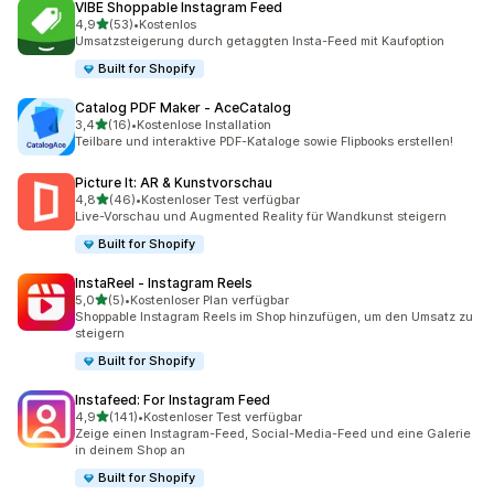
VIBE Shoppable Instagram Feed
von 5 Sternen
4,9
(53)
•
Kostenlos
53 Rezensionen insgesamt
Umsatzsteigerung durch getaggten Insta-Feed mit Kaufoption
Built for Shopify
Catalog PDF Maker ‑ AceCatalog
von 5 Sternen
3,4
(16)
•
Kostenlose Installation
16 Rezensionen insgesamt
Teilbare und interaktive PDF-Kataloge sowie Flipbooks erstellen!
Picture It: AR & Kunstvorschau
von 5 Sternen
4,8
(46)
•
Kostenloser Test verfügbar
46 Rezensionen insgesamt
Live-Vorschau und Augmented Reality für Wandkunst steigern
Built for Shopify
InstaReel ‑ Instagram Reels
von 5 Sternen
5,0
(5)
•
Kostenloser Plan verfügbar
5 Rezensionen insgesamt
Shoppable Instagram Reels im Shop hinzufügen, um den Umsatz zu
steigern
Built for Shopify
Instafeed: For Instagram Feed
von 5 Sternen
4,9
(141)
•
Kostenloser Test verfügbar
141 Rezensionen insgesamt
Zeige einen Instagram-Feed, Social-Media-Feed und eine Galerie
in deinem Shop an
Built for Shopify