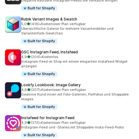
Elegante kaufbare Instagram-Feeds die Verkäufe bringen
Built for Shopify
Rubik Variant Images & Swatch
von 5 Sternen
5,0
(419)
•
Kostenloser Plan verfügbar
419 Rezensionen insgesamt
Übersichtliche Galerie für mehrere Variantenbilder und
Variantenfarb-Swatches
Built for Shopify
GSC Instagram Feed, Instafeed
von 5 Sternen
4,9
(204)
•
Kostenlos
204 Rezensionen insgesamt
Instagram-Feed im Shop mit einem eleganten Instafeed-Widget
anzeigen
Built for Shopify
Lookfy Lookbook: Image Gallery
von 5 Sternen
4,8
(207)
•
Kostenloser Plan verfügbar
207 Rezensionen insgesamt
Gewinne Kund:innen mit Foto-Galerien, Portfolios und Shoppable
Images.
Built for Shopify
Instafeed for Instagram Feed
von 5 Sternen
4,9
(372)
•
Kostenloser Plan verfügbar
372 Rezensionen insgesamt
Instagram-Feed und -Stories mit Shoppable-Insta-Feed-Posts
Built for Shopify