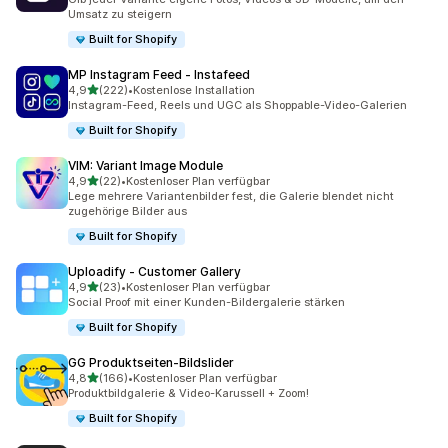
Umsatz zu steigern
Built for Shopify
MP Instagram Feed ‑ Instafeed
von 5 Sternen
4,9
(222)
•
Kostenlose Installation
222 Rezensionen insgesamt
Instagram-Feed, Reels und UGC als Shoppable-Video-Galerien
Built for Shopify
VIM: Variant Image Module
von 5 Sternen
4,9
(22)
•
Kostenloser Plan verfügbar
22 Rezensionen insgesamt
Lege mehrere Variantenbilder fest, die Galerie blendet nicht
zugehörige Bilder aus
Built for Shopify
Uploadify ‑ Customer Gallery
von 5 Sternen
4,9
(23)
•
Kostenloser Plan verfügbar
23 Rezensionen insgesamt
Social Proof mit einer Kunden-Bildergalerie stärken
Built for Shopify
GG Produktseiten‑Bildslider
von 5 Sternen
4,8
(166)
•
Kostenloser Plan verfügbar
166 Rezensionen insgesamt
Produktbildgalerie & Video-Karussell + Zoom!
Built for Shopify