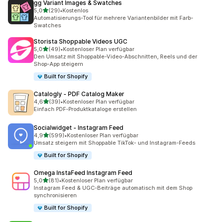
gg Variant Images & Swatches
von 5 Sternen
5,0
(29)
•
Kostenlos
29 Rezensionen insgesamt
Automatisierungs-Tool für mehrere Variantenbilder mit Farb-
Swatches
Storista Shoppable Videos UGC
von 5 Sternen
5,0
(49)
•
Kostenloser Plan verfügbar
49 Rezensionen insgesamt
Den Umsatz mit Shoppable-Video-Abschnitten, Reels und der
Shop-App steigern
Built for Shopify
Catalogly ‑ PDF Catalog Maker
von 5 Sternen
4,6
(39)
•
Kostenloser Plan verfügbar
39 Rezensionen insgesamt
Einfach PDF-Produktkataloge erstellen
Socialwidget ‑ Instagram Feed
von 5 Sternen
4,9
(599)
•
Kostenloser Plan verfügbar
599 Rezensionen insgesamt
Umsatz steigern mit Shoppable TikTok- und Instagram-Feeds
Built for Shopify
Omega InstaFeed Instagram Feed
von 5 Sternen
5,0
(81)
•
Kostenloser Plan verfügbar
81 Rezensionen insgesamt
Instagram Feed & UGC-Beiträge automatisch mit dem Shop
synchronisieren
Built for Shopify