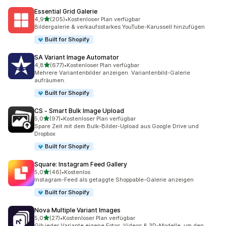
Essential Grid Galerie
von 5 Sternen
4,9
(205)
•
Kostenloser Plan verfügbar
205 Rezensionen insgesamt
Bildergalerie & verkaufsstarkes YouTube-Karussell hinzufügen
Built for Shopify
SA Variant Image Automator
von 5 Sternen
4,8
(677)
•
Kostenloser Plan verfügbar
677 Rezensionen insgesamt
Mehrere Variantenbilder anzeigen. Variantenbild-Galerie
aufräumen.
Built for Shopify
CS ‑ Smart Bulk Image Upload
von 5 Sternen
5,0
(97)
•
Kostenloser Plan verfügbar
97 Rezensionen insgesamt
Spare Zeit mit dem Bulk-Bilder-Upload aus Google Drive und
Dropbox
Built for Shopify
Square: Instagram Feed Gallery
von 5 Sternen
5,0
(46)
•
Kostenlos
46 Rezensionen insgesamt
Instagram-Feed als getaggte Shoppable-Galerie anzeigen
Built for Shopify
Nova Multiple Variant Images
von 5 Sternen
5,0
(27)
•
Kostenloser Plan verfügbar
27 Rezensionen insgesamt
Gib jeder Variante eigene Fotos, Videos & 3D-Modelle, um den