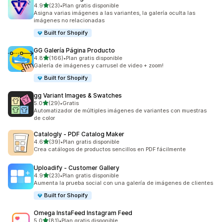
de 5 estrellas
4.9
(23)
•
Plan gratis disponible
23 reseñas en total
Asigna varias imágenes a las variantes, la galería oculta las
imágenes no relacionadas
Built for Shopify
GG Galería Página Producto
de 5 estrellas
4.8
(166)
•
Plan gratis disponible
166 reseñas en total
Galería de imágenes y carrusel de video + zoom!
Built for Shopify
gg Variant Images & Swatches
de 5 estrellas
5.0
(29)
•
Gratis
29 reseñas en total
Automatizador de múltiples imágenes de variantes con muestras
de color
Catalogly ‑ PDF Catalog Maker
de 5 estrellas
4.6
(39)
•
Plan gratis disponible
39 reseñas en total
Crea catálogos de productos sencillos en PDF fácilmente
Uploadify ‑ Customer Gallery
de 5 estrellas
4.9
(23)
•
Plan gratis disponible
23 reseñas en total
Aumenta la prueba social con una galería de imágenes de clientes
Built for Shopify
Omega InstaFeed Instagram Feed
de 5 estrellas
5.0
(81)
•
Plan gratis disponible