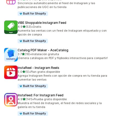
81 reseñas en total
Sincroniza automáticamente el feed de Instagram y las
publicaciones de UGC en tu tienda
Built for Shopify
VIBE Shoppable Instagram Feed
de 5 estrellas
4.9
(53)
•
Gratis
53 reseñas en total
Aumenta las ventas con un feed de Instagram etiquetado y con
opción de compra
Built for Shopify
Catalog PDF Maker ‑ AceCatalog
de 5 estrellas
3.7
(18)
•
Instalación gratuita
18 reseñas en total
¡Genera catálogos en PDF y flipbooks interactivos para compartir!
InstaReel ‑ Instagram Reels
de 5 estrellas
5.0
(5)
•
Plan gratis disponible
5 reseñas en total
Agrega Instagram Reels con opción de compra en tu tienda para
aumentar las ventas
Built for Shopify
Instafeed: For Instagram Feed
de 5 estrellas
4.9
(141)
•
Prueba gratis disponible
141 reseñas en total
Muestra el feed de Instagram, el feed de redes sociales y la
galería en tu tienda
Built for Shopify