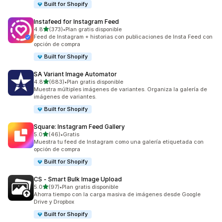
Built for Shopify
Instafeed for Instagram Feed
de 5 estrellas
4.8
(373)
•
Plan gratis disponible
373 reseñas en total
Feed de Instagram + historias con publicaciones de Insta Feed con
opción de compra
Built for Shopify
SA Variant Image Automator
de 5 estrellas
4.8
(683)
•
Plan gratis disponible
683 reseñas en total
Muestra múltiples imágenes de variantes. Organiza la galería de
imágenes de variantes.
Built for Shopify
Square: Instagram Feed Gallery
de 5 estrellas
5.0
(46)
•
Gratis
46 reseñas en total
Muestra tu feed de Instagram como una galería etiquetada con
opción de compra
Built for Shopify
CS ‑ Smart Bulk Image Upload
de 5 estrellas
5.0
(97)
•
Plan gratis disponible
97 reseñas en total
Ahorra tiempo con la carga masiva de imágenes desde Google
Drive y Dropbox
Built for Shopify