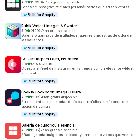
de 5 estrellas
4.9
(1,936)
•
Plan gratis disponible
1936 reseñas en total
Feeds de Instagram oficiales personálizables que atraen ventas
Built for Shopify
Rubik Variant Images & Swatch
de 5 estrellas
5.0
(420)
•
Plan gratis disponible
420 reseñas en total
Galería organizada de múltiples imágenes y muestras de color de
las variantes
Built for Shopify
GSC Instagram Feed, Instafeed
de 5 estrellas
4.9
(207)
•
Gratis
207 reseñas en total
Muestra el feed de Instagram en la tienda con un elegante widget
de Instafeed
Built for Shopify
Lookfy Lookbook: Image Gallery
de 5 estrellas
4.8
(208)
•
Plan gratis disponible
208 reseñas en total
Atrae clientes con galerías de fotos, portafolios e imágenes con
opción de compra
Built for Shopify
Galería de cuadrícula esencial
de 5 estrellas
4.9
(205)
•
Plan gratis disponible
205 reseñas en total
Añade galería imágenes Lookbook y carrusel de videos que vende