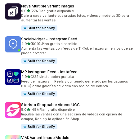
Nova Multiple Variant Images
de 5 estrellas
5.0
(27)
•
Plan gratis disponible
27 reseñas en total
Dale a cada variante sus propias fotos, videos y modelos 3D para
aumentar las ventas
Built for Shopify
Socialwidget ‑ Instagram Feed
de 5 estrellas
4.9
(599)
•
Plan gratis disponible
599 reseñas en total
Aumenta las ventas con feeds de TikTok e Instagram en los que se
puede comprar
Built for Shopify
MP Instagram Feed ‑ Instafeed
de 5 estrellas
4.9
(222)
•
Instalación gratuita
222 reseñas en total
Feed de Instagram, Reels y contenido generado por los usuarios
(UGC) como galerías de video con opción de compra
Built for Shopify
Storista Shoppable Videos UGC
de 5 estrellas
5.0
(48)
•
Plan gratis disponible
48 reseñas en total
Impulsa las ventas con una sección de videos con opción de
compra, Reels y la aplicación Shop
Built for Shopify
VIM: Variant Image Module