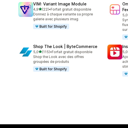
VIM: Variant Image Module
Om
étoile(s) sur 5
4,9
(22)
•
Forfait gratuit disponible
Fe
22 avis au total
Donnez à chaque variante sa propre
5,0
81 
galerie avec plusieurs imag
Syn
flu
Built for Shopify
sur
Shop The Look | ByteCommerce
In
étoile(s) sur 5
5,0
(115)
•
Forfait gratuit disponible
5,0
115 avis au total
5 a
Shop the Look avec des offres
Ajo
groupées de produits
ach
sti
Built for Shopify