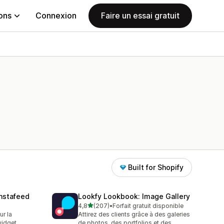
ions
Connexion
Faire un essai gratuit
Built for Shopify
nstafeed
Lookfy Lookbook: Image Gallery
étoile(s) sur 5
4,8
(207)
•
Forfait gratuit disponible
207 avis au total
ur la
Attirez des clients grâce à des galeries
widget
de photos, des portfolios et des