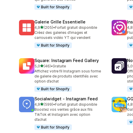
Built for Shopify
Galerie Grille Essentielle
In
étoile(s) sur 5
4,9
(205)
•
Forfait gratuit disponible
4,8
205 avis au total
373
Créez des galeries d’images et
Flu
carrousels vidéo YT qui vendent
pub
Built for Shopify
Square: Instagram Feed Gallery
No
étoile(s) sur 5
5,0
(46)
•
Gratuite
5,0
46 avis au total
27 
Affichez votre fil Instagram sous forme
Off
de galerie de produits identifiés avec
pho
option d’achat
sti
Built for Shopify
Socialwidget ‑ Instagram Feed
GG
étoile(s) sur 5
4,9
(599)
•
Forfait gratuit disponible
4,8
599 avis au total
166
Boostez vos ventes grâce aux fils
Gal
TikTok et Instagram avec option
zo
d’achat
Built for Shopify