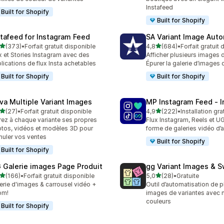
Instafeed
Built for Shopify
Built for Shopify
stafeed for Instagram Feed
SA Variant Image Aut
étoile(s) sur 5
étoile(s) sur 5
(373)
•
Forfait gratuit disponible
4,8
(684)
•
Forfait gratuit
 avis au total
684 avis au total
x et Stories Instagram avec des
Afficher plusieurs images d
lications de flux Insta achetables
Épurer la galerie d’images 
Built for Shopify
Built for Shopify
va Multiple Variant Images
MP Instagram Feed ‑ I
étoile(s) sur 5
étoile(s) sur 5
(27)
•
Forfait gratuit disponible
4,9
(222)
•
Installation gra
avis au total
222 avis au total
rez à chaque variante ses propres
Flux Instagram, Reels et 
tos, vidéos et modèles 3D pour
forme de galeries vidéo d’
muler vos ventes
Built for Shopify
Built for Shopify
 Galerie images Page Produit
gg Variant Images & 
étoile(s) sur 5
étoile(s) sur 5
(166)
•
Forfait gratuit disponible
5,0
(28)
•
Gratuite
 avis au total
28 avis au total
erie d'images & carrousel vidéo +
Outil d’automatisation de p
om!
images de variantes avec 
couleurs
Built for Shopify