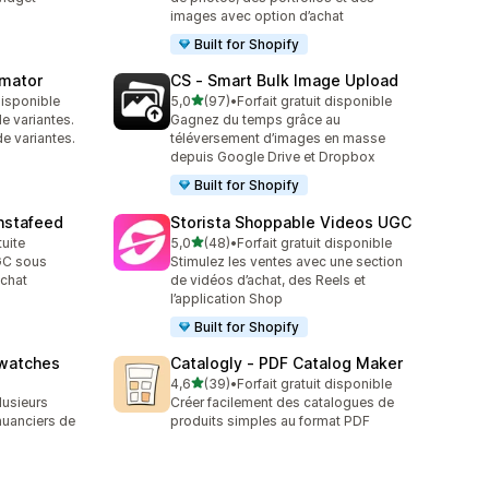
images avec option d’achat
Built for Shopify
omator
CS ‑ Smart Bulk Image Upload
étoile(s) sur 5
 disponible
5,0
(97)
•
Forfait gratuit disponible
97 avis au total
e variantes.
Gagnez du temps grâce au
de variantes.
téléversement d’images en masse
depuis Google Drive et Dropbox
Built for Shopify
nstafeed
Storista Shoppable Videos UGC
étoile(s) sur 5
tuite
5,0
(48)
•
Forfait gratuit disponible
48 avis au total
UGC sous
Stimulez les ventes avec une section
achat
de vidéos d’achat, des Reels et
l’application Shop
Built for Shopify
Swatches
Catalogly ‑ PDF Catalog Maker
étoile(s) sur 5
4,6
(39)
•
Forfait gratuit disponible
39 avis au total
lusieurs
Créer facilement des catalogues de
nuanciers de
produits simples au format PDF