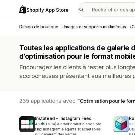
Shopify App Store
Design de boutique
Images et supports multimédias
G
Toutes les applications de galerie 
d'optimisation pour le format mobil
Encouragez les clients à rester plus long
accrocheuses présentant vos meilleures 
235 applications avec
Optimisation pour le fo
Instafeed ‑ Instagram Feed
Ru
étoile(s) sur 5
4,9
(1 934)
•
Forfait gratuit disponible
5,0
1934 avis au total
420
Flux Instagram élégants et achetables
Gal
qui génèrent des ventes
pas