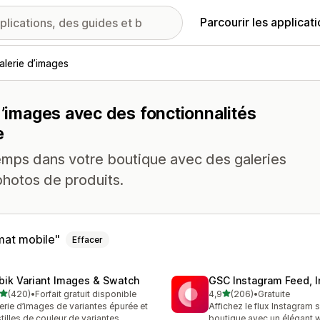
Parcourir les applicat
alerie d’images
d’images avec des fonctionnalités
e
temps dans votre boutique avec des galeries
photos de produits.
rmat mobile
Effacer
bik Variant Images & Swatch
GSC Instagram Feed, I
étoile(s) sur 5
étoile(s) sur 5
(420)
•
Forfait gratuit disponible
4,9
(206)
•
Gratuite
 avis au total
206 avis au total
erie d’images de variantes épurée et
Affichez le flux Instagram s
tilles de couleur de variantes
boutique avec un élégant 