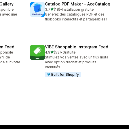
Gallery
Catalog PDF Maker ‑ AceCatalog
étoile(s) sur 5
isponible
3,7
(18)
•
Installation gratuite
18 avis au total
e avec une
Générez des catalogues PDF et des
flipbooks interactifs et partageables !
ram Feed
VIBE Shoppable Instagram Feed
étoile(s) sur 5
sponible
4,9
(53)
•
Gratuite
53 avis au total
 fil de
Stimulez vos ventes avec un flux Insta
rie sur votre
avec option d’achat et produits
identifiés
Built for Shopify