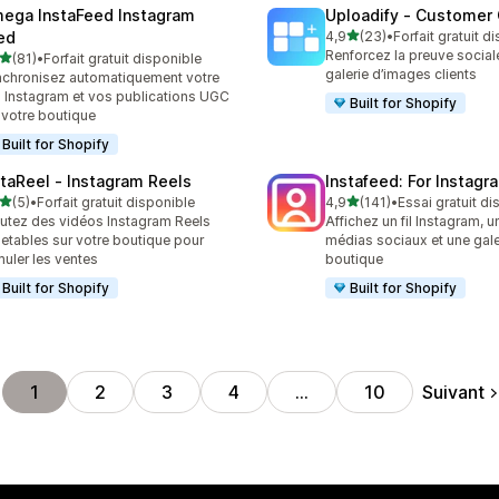
ega InstaFeed Instagram
Uploadify ‑ Customer 
étoile(s) sur 5
ed
4,9
(23)
•
Forfait gratuit d
23 avis au total
Renforcez la preuve social
étoile(s) sur 5
(81)
•
Forfait gratuit disponible
avis au total
galerie d’images clients
chronisez automatiquement votre
x Instagram et vos publications UGC
Built for Shopify
 votre boutique
Built for Shopify
staReel ‑ Instagram Reels
Instafeed: For Instag
étoile(s) sur 5
étoile(s) sur 5
(5)
•
Forfait gratuit disponible
4,9
(141)
•
Essai gratuit di
vis au total
141 avis au total
utez des vidéos Instagram Reels
Affichez un fil Instagram, un
etables sur votre boutique pour
médias sociaux et une gale
muler les ventes
boutique
Built for Shopify
Built for Shopify
Suivant
1
2
3
4
…
10