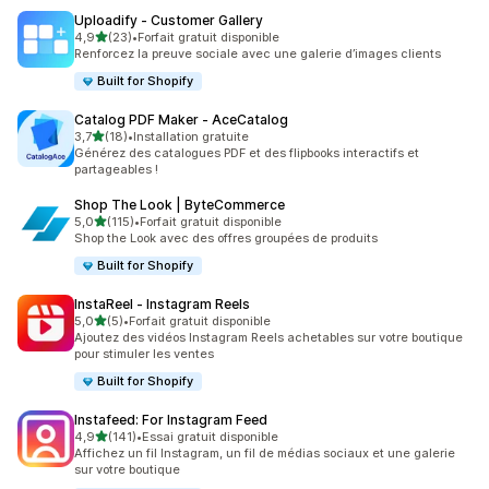
Uploadify ‑ Customer Gallery
étoile(s) sur 5
4,9
(23)
•
Forfait gratuit disponible
23 avis au total
Renforcez la preuve sociale avec une galerie d’images clients
Built for Shopify
Catalog PDF Maker ‑ AceCatalog
étoile(s) sur 5
3,7
(18)
•
Installation gratuite
18 avis au total
Générez des catalogues PDF et des flipbooks interactifs et
partageables !
Shop The Look | ByteCommerce
étoile(s) sur 5
5,0
(115)
•
Forfait gratuit disponible
115 avis au total
Shop the Look avec des offres groupées de produits
Built for Shopify
InstaReel ‑ Instagram Reels
étoile(s) sur 5
5,0
(5)
•
Forfait gratuit disponible
5 avis au total
Ajoutez des vidéos Instagram Reels achetables sur votre boutique
pour stimuler les ventes
Built for Shopify
Instafeed: For Instagram Feed
étoile(s) sur 5
4,9
(141)
•
Essai gratuit disponible
141 avis au total
Affichez un fil Instagram, un fil de médias sociaux et une galerie
sur votre boutique