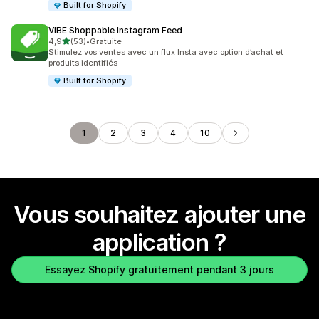
Built for Shopify
VIBE Shoppable Instagram Feed
étoile(s) sur 5
4,9
(53)
•
Gratuite
53 avis au total
Stimulez vos ventes avec un flux Insta avec option d’achat et
produits identifiés
Built for Shopify
1
2
3
4
10
Vous souhaitez ajouter une
application ?
Essayez Shopify gratuitement pendant 3 jours