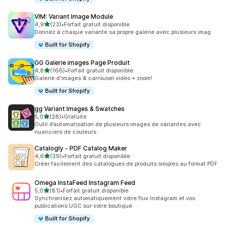
VIM: Variant Image Module
étoile(s) sur 5
4,9
(23)
•
Forfait gratuit disponible
23 avis au total
Donnez à chaque variante sa propre galerie avec plusieurs imag
Built for Shopify
GG Galerie images Page Produit
étoile(s) sur 5
4,8
(166)
•
Forfait gratuit disponible
166 avis au total
Galerie d'images & carrousel vidéo + zoom!
Built for Shopify
gg Variant Images & Swatches
étoile(s) sur 5
5,0
(28)
•
Gratuite
28 avis au total
Outil d’automatisation de plusieurs images de variantes avec
nuanciers de couleurs
Catalogly ‑ PDF Catalog Maker
étoile(s) sur 5
4,6
(39)
•
Forfait gratuit disponible
39 avis au total
Créer facilement des catalogues de produits simples au format PDF
Omega InstaFeed Instagram Feed
étoile(s) sur 5
5,0
(81)
•
Forfait gratuit disponible
81 avis au total
Synchronisez automatiquement votre flux Instagram et vos
publications UGC sur votre boutique
Built for Shopify