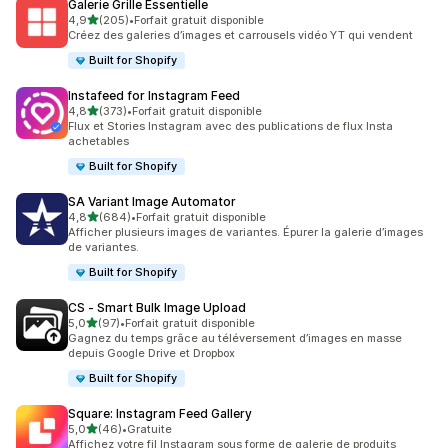
Galerie Grille Essentielle
étoile(s) sur 5
4,9
(205)
•
Forfait gratuit disponible
205 avis au total
Créez des galeries d’images et carrousels vidéo YT qui vendent
Built for Shopify
Instafeed for Instagram Feed
étoile(s) sur 5
4,8
(373)
•
Forfait gratuit disponible
373 avis au total
Flux et Stories Instagram avec des publications de flux Insta
achetables
Built for Shopify
SA Variant Image Automator
étoile(s) sur 5
4,8
(684)
•
Forfait gratuit disponible
684 avis au total
Afficher plusieurs images de variantes. Épurer la galerie d’images
de variantes.
Built for Shopify
CS ‑ Smart Bulk Image Upload
étoile(s) sur 5
5,0
(97)
•
Forfait gratuit disponible
97 avis au total
Gagnez du temps grâce au téléversement d’images en masse
depuis Google Drive et Dropbox
Built for Shopify
Square: Instagram Feed Gallery
étoile(s) sur 5
5,0
(46)
•
Gratuite
46 avis au total
Affichez votre fil Instagram sous forme de galerie de produits