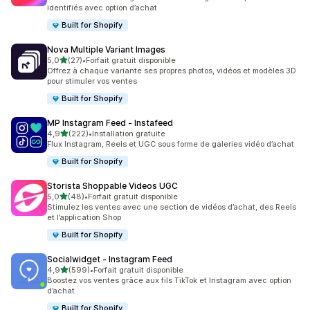
identifiés avec option d’achat
Built for Shopify
Nova Multiple Variant Images
étoile(s) sur 5
5,0
(27)
•
Forfait gratuit disponible
27 avis au total
Offrez à chaque variante ses propres photos, vidéos et modèles 3D
pour stimuler vos ventes
Built for Shopify
MP Instagram Feed ‑ Instafeed
étoile(s) sur 5
4,9
(222)
•
Installation gratuite
222 avis au total
Flux Instagram, Reels et UGC sous forme de galeries vidéo d’achat
Built for Shopify
Storista Shoppable Videos UGC
étoile(s) sur 5
5,0
(48)
•
Forfait gratuit disponible
48 avis au total
Stimulez les ventes avec une section de vidéos d’achat, des Reels
et l’application Shop
Built for Shopify
Socialwidget ‑ Instagram Feed
étoile(s) sur 5
4,9
(599)
•
Forfait gratuit disponible
599 avis au total
Boostez vos ventes grâce aux fils TikTok et Instagram avec option
d’achat
Built for Shopify