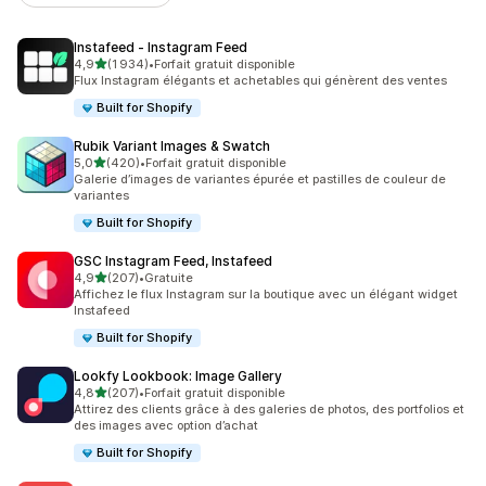
Instafeed ‑ Instagram Feed
étoile(s) sur 5
4,9
(1 934)
•
Forfait gratuit disponible
1934 avis au total
Flux Instagram élégants et achetables qui génèrent des ventes
Built for Shopify
Rubik Variant Images & Swatch
étoile(s) sur 5
5,0
(420)
•
Forfait gratuit disponible
420 avis au total
Galerie d’images de variantes épurée et pastilles de couleur de
variantes
Built for Shopify
GSC Instagram Feed, Instafeed
étoile(s) sur 5
4,9
(207)
•
Gratuite
207 avis au total
Affichez le flux Instagram sur la boutique avec un élégant widget
Instafeed
Built for Shopify
Lookfy Lookbook: Image Gallery
étoile(s) sur 5
4,8
(207)
•
Forfait gratuit disponible
207 avis au total
Attirez des clients grâce à des galeries de photos, des portfolios et
des images avec option d’achat
Built for Shopify