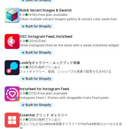
Built for Shopify
Rubik Variant Images & Swatch
5つ星中
5.0
(419)
•
Free plan available
合計レビュー数：419件
Clean multiple variant images gallery & variant color swatches
Built for Shopify
GSC Instagram Feed, Instafeed
5つ星中
4.9
(204)
•
Free
合計レビュー数：204件
Show Instagram feed on the store with a sleek instafeed widget
Built for Shopify
Lookfyギャラリー：ルックブック画像
5つ星中
4.8
(207)
•
無料プランあり
合計レビュー数：207件
フォトギャラリー、動画、ショッパブル画像で顧客を引き付ける
Built for Shopify
Instafeed for Instagram Feed
5つ星中
4.9
(373)
•
Free plan available
合計レビュー数：373件
Instagram Feed + Stories with shoppable Insta Feed posts
Built for Shopify
Essential グリッド ギャラリー
5つ星中
4.9
(205)
•
無料プランあり
合計レビュー数：205件
売上につながるLookbook画像ギャラリーやYouTube動画カルーセルを追
加