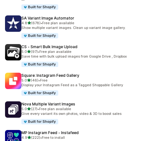
Built for Shopify
SA Variant Image Automator
5つ星中
4.8
(678)
•
Free plan available
合計レビュー数：678件
Show multiple variant images. Clean up variant image gallery.
Built for Shopify
CS ‑ Smart Bulk Image Upload
5つ星中
5.0
(97)
•
Free plan available
合計レビュー数：97件
Save time with bulk upload images from Google Drive , Dropbox
Built for Shopify
Square: Instagram Feed Gallery
5つ星中
5.0
(46)
•
Free
合計レビュー数：46件
Display your Instagram Feed as a Tagged Shoppable Gallery
Built for Shopify
Nova Multiple Variant Images
5つ星中
5.0
(27)
•
Free plan available
合計レビュー数：27件
Give every variant its own photos, video & 3D to boost sales
Built for Shopify
MP Instagram Feed ‑ Instafeed
5つ星中
4.9
(222)
•
Free to install
合計レビュー数：222件