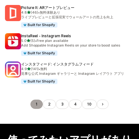
Picture It: ARアートプレビュー
5つ星中
4.8
(46)
•
無料体験あり
合計レビュー数：46件
ライブプレビューと拡張現実でウォールアートの売上を向上
Built for Shopify
InstaReel ‑ Instagram Reels
5つ星中
5.0
(5)
•
Free plan available
合計レビュー数：5件
Add Shoppable Instagram Reels on your store to boost sales
Built for Shopify
インスタフィード: インスタグラムフィード
5つ星中
4.9
(141)
•
無料
合計レビュー数：141件
見事な公式 Instagram ギャラリーと Instagram レイアウト アプリ
Built for Shopify
1
2
3
4
10