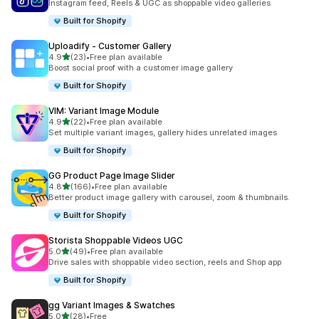
Instagram feed, Reels & UGC as shoppable video galleries
Built for Shopify
Uploadify ‑ Customer Gallery
5つ星中
4.9
(23)
•
Free plan available
合計レビュー数：23件
Boost social proof with a customer image gallery
Built for Shopify
VIM: Variant Image Module
5つ星中
4.9
(22)
•
Free plan available
合計レビュー数：22件
Set multiple variant images, gallery hides unrelated images
Built for Shopify
GG Product Page Image Slider
5つ星中
4.8
(166)
•
Free plan available
合計レビュー数：166件
Better product image gallery with carousel, zoom & thumbnails.
Built for Shopify
Storista Shoppable Videos UGC
5つ星中
5.0
(49)
•
Free plan available
合計レビュー数：49件
Drive sales with shoppable video section, reels and Shop app
Built for Shopify
gg Variant Images & Swatches
5つ星中
5.0
(28)
•
Free