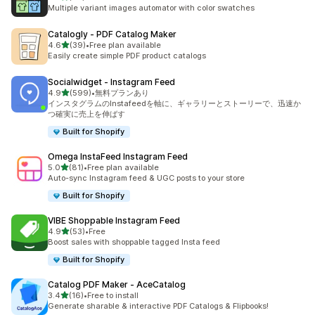
合計レビュー数：28件
Multiple variant images automator with color swatches
Catalogly ‑ PDF Catalog Maker
5つ星中
4.6
(39)
•
Free plan available
合計レビュー数：39件
Easily create simple PDF product catalogs
Socialwidget ‑ Instagram Feed
5つ星中
4.9
(599)
•
無料プランあり
合計レビュー数：599件
インスタグラムのInstafeedを軸に、ギャラリーとストーリーで、迅速か
つ確実に売上を伸ばす
Built for Shopify
Omega InstaFeed Instagram Feed
5つ星中
5.0
(81)
•
Free plan available
合計レビュー数：81件
Auto-sync Instagram feed & UGC posts to your store
Built for Shopify
VIBE Shoppable Instagram Feed
5つ星中
4.9
(53)
•
Free
合計レビュー数：53件
Boost sales with shoppable tagged Insta feed
Built for Shopify
Catalog PDF Maker ‑ AceCatalog
5つ星中
3.4
(16)
•
Free to install
合計レビュー数：16件
Generate sharable & interactive PDF Catalogs & Flipbooks!