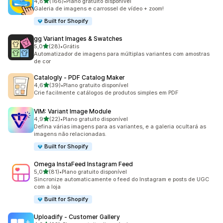
de 5 estrelas
4,8
(166)
•
Plano gratuito disponível
166 avaliações ao todo
Galeria de imagens e carrossel de vídeo + zoom!
Built for Shopify
gg Variant Images & Swatches
de 5 estrelas
5,0
(28)
•
Grátis
28 avaliações ao todo
Automatizador de imagens para múltiplas variantes com amostras
de cor
Catalogly ‑ PDF Catalog Maker
de 5 estrelas
4,6
(39)
•
Plano gratuito disponível
39 avaliações ao todo
Crie facilmente catálogos de produtos simples em PDF
VIM: Variant Image Module
de 5 estrelas
4,9
(22)
•
Plano gratuito disponível
22 avaliações ao todo
Defina várias imagens para as variantes, e a galeria ocultará as
imagens não relacionadas.
Built for Shopify
Omega InstaFeed Instagram Feed
de 5 estrelas
5,0
(81)
•
Plano gratuito disponível
81 avaliações ao todo
Sincronize automaticamente o feed do Instagram e posts de UGC
com a loja
Built for Shopify
Uploadify ‑ Customer Gallery