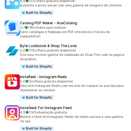
de 5 estrelas
4,9
(23)
•
Plano gratuito disponível
23 avaliações ao todo
Aumente a prova social com uma galeria de imagens de clientes
Built for Shopify
Catalog PDF Maker ‑ AceCatalog
de 5 estrelas
3,7
(18)
•
Grátis para instalar
18 avaliações ao todo
Gere catálogos e flipbooks em PDF interativos e fáceis de
compartilhar!
Byte Lookbook & Shop The Look
de 5 estrelas
5,0
(115)
•
Plano gratuito disponível
115 avaliações ao todo
Crie uma incrível galeria de lookbooks do Shop The Look na página
do produto
Built for Shopify
InstaReel ‑ Instagram Reels
de 5 estrelas
5,0
(5)
•
Plano gratuito disponível
5 avaliações ao todo
Adicione Instagram Reels com recurso de compra na sua loja para
impulsionar as vendas
Built for Shopify
Instafeed: For Instagram Feed
de 5 estrelas
4,9
(141)
•
Avaliação gratuita
141 avaliações ao todo
Mostre o feed do Instagram, feeds de redes sociais e uma galeria
na loja
Built for Shopify