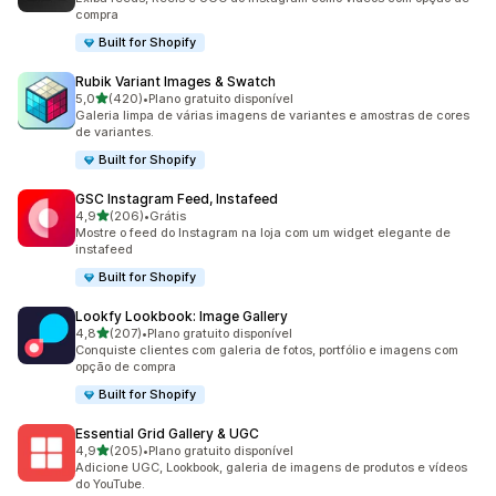
compra
Built for Shopify
Rubik Variant Images & Swatch
de 5 estrelas
5,0
(420)
•
Plano gratuito disponível
420 avaliações ao todo
Galeria limpa de várias imagens de variantes e amostras de cores
de variantes.
Built for Shopify
GSC Instagram Feed, Instafeed
de 5 estrelas
4,9
(206)
•
Grátis
206 avaliações ao todo
Mostre o feed do Instagram na loja com um widget elegante de
instafeed
Built for Shopify
Lookfy Lookbook: Image Gallery
de 5 estrelas
4,8
(207)
•
Plano gratuito disponível
207 avaliações ao todo
Conquiste clientes com galeria de fotos, portfólio e imagens com
opção de compra
Built for Shopify
Essential Grid Gallery & UGC
de 5 estrelas
4,9
(205)
•
Plano gratuito disponível
205 avaliações ao todo
Adicione UGC, Lookbook, galeria de imagens de produtos e vídeos
do YouTube.