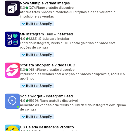
Nova Multiple Variant Images
de 5 estrelas
5,0
(27)
•
Plano gratuito disponível
27 avaliações ao todo
Atribua fotos, vídeos e modelos 3D próprios a cada variante e
impulsione as vendas
Built for Shopify
MP Instagram Feed ‑ Instafeed
de 5 estrelas
4,9
(222)
•
Grátis para instalar
222 avaliações ao todo
Feed do Instagram, Reels e UGC como galerias de vídeo com
opções de compra
Built for Shopify
Storista Shoppable Videos UGC
de 5 estrelas
5,0
(48)
•
Plano gratuito disponível
48 avaliações ao todo
Impulsione as vendas com a seção de vídeos compráveis, reels e o
app Shop
Built for Shopify
Socialwidget ‑ Instagram Feed
de 5 estrelas
4,9
(599)
•
Plano gratuito disponível
599 avaliações ao todo
Aumente as vendas com feeds do TikTok e do Instagram com opção
de compra
Built for Shopify
GG Galeria de Imagens Produto