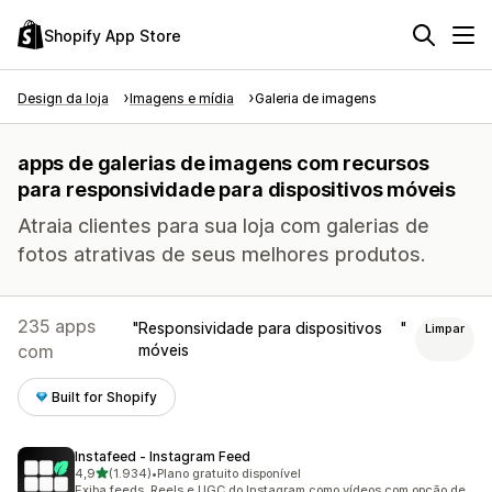
Shopify App Store
Design da loja
Imagens e mídia
Galeria de imagens
apps de galerias de imagens com recursos
para responsividade para dispositivos móveis
Atraia clientes para sua loja com galerias de
fotos atrativas de seus melhores produtos.
235 apps
Responsividade para dispositivos
Limpar
com
móveis
Built for Shopify
Instafeed ‑ Instagram Feed
de 5 estrelas
4,9
(1.934)
•
Plano gratuito disponível
1934 avaliações ao todo
Exiba feeds, Reels e UGC do Instagram como vídeos com opção de