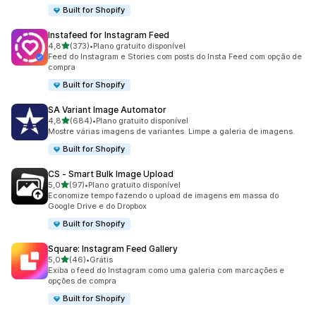
Built for Shopify
Instafeed for Instagram Feed
de 5 estrelas
4,8
(373)
•
Plano gratuito disponível
373 avaliações ao todo
Feed do Instagram e Stories com posts do Insta Feed com opção de
compra
Built for Shopify
SA Variant Image Automator
de 5 estrelas
4,8
(684)
•
Plano gratuito disponível
684 avaliações ao todo
Mostre várias imagens de variantes. Limpe a galeria de imagens.
Built for Shopify
CS ‑ Smart Bulk Image Upload
de 5 estrelas
5,0
(97)
•
Plano gratuito disponível
97 avaliações ao todo
Economize tempo fazendo o upload de imagens em massa do
Google Drive e do Dropbox
Built for Shopify
Square: Instagram Feed Gallery
de 5 estrelas
5,0
(46)
•
Grátis
46 avaliações ao todo
Exiba o feed do Instagram como uma galeria com marcações e
opções de compra
Built for Shopify