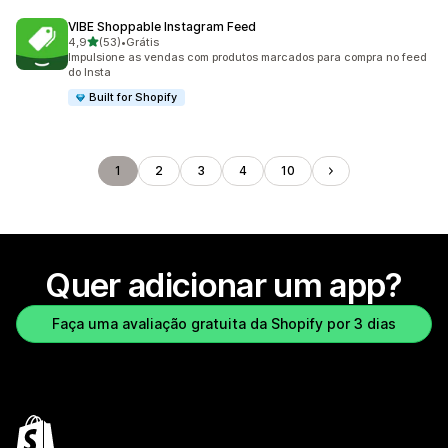
VIBE Shoppable Instagram Feed
de 5 estrelas
4,9
(53)
•
Grátis
53 avaliações ao todo
Impulsione as vendas com produtos marcados para compra no feed
do Insta
Built for Shopify
1
2
3
4
10
Quer adicionar um app?
Faça uma avaliação gratuita da Shopify por 3 dias