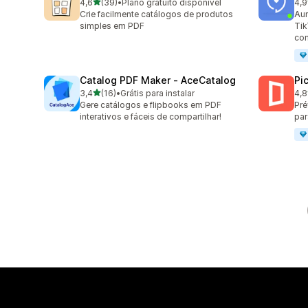
de 5 estrelas
4,6
(39)
•
Plano gratuito disponível
4,9
39 avaliações ao todo
599
Crie facilmente catálogos de produtos
Aum
simples em PDF
Tik
co
Catalog PDF Maker ‑ AceCatalog
Pic
de 5 estrelas
3,4
(16)
•
Grátis para instalar
4,8
16 avaliações ao todo
46 
Gere catálogos e flipbooks em PDF
Pré
interativos e fáceis de compartilhar!
par