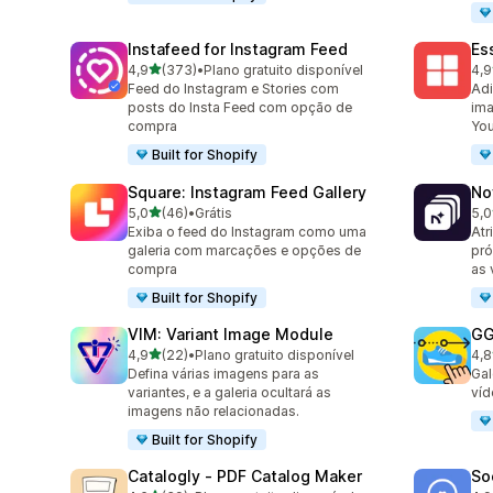
Instafeed for Instagram Feed
Es
de 5 estrelas
4,9
(373)
•
Plano gratuito disponível
4,9
373 avaliações ao todo
205
Feed do Instagram e Stories com
Adi
posts do Insta Feed com opção de
ima
compra
Yo
Built for Shopify
Square: Instagram Feed Gallery
No
de 5 estrelas
5,0
(46)
•
Grátis
5,0
46 avaliações ao todo
27 
Exiba o feed do Instagram como uma
Atr
galeria com marcações e opções de
pró
compra
as 
Built for Shopify
VIM: Variant Image Module
GG
de 5 estrelas
4,9
(22)
•
Plano gratuito disponível
4,8
22 avaliações ao todo
166
Defina várias imagens para as
Gal
variantes, e a galeria ocultará as
víd
imagens não relacionadas.
Built for Shopify
Catalogly ‑ PDF Catalog Maker
So