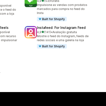
de 5 estrelas
4,9
(53)
•
Grátis
53 avaliações ao todo
Impulsione as vendas com produtos
isponível
marcados para compra no feed do
e o feed do
Insta
com a loja
Built for Shopify
 Reels
Instafeed: For Instagram Feed
de 5 estrelas
sponível
4,9
(141)
•
Avaliação gratuita
141 avaliações ao todo
com recurso
Mostre o feed do Instagram, feeds de
 impulsionar
redes sociais e uma galeria na loja
Built for Shopify