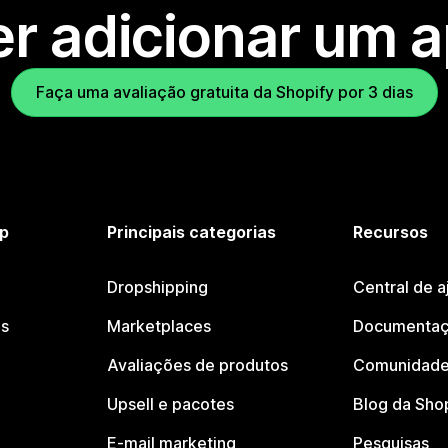
r adicionar um 
Faça uma avaliação gratuita da Shopify por 3 dias
p
Principais categorias
Recursos
Dropshipping
Central de a
os
Marketplaces
Documentaç
Avaliações de produtos
Comunidade
Upsell e pacotes
Blog da Sho
E-mail marketing
Pesquisas