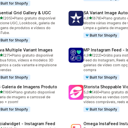
Built for Shopify
sential Grid Gallery & UGC
SA Variant Image Aut
de 5 estrelas
de 5 estrelas
(205)
•
Plano gratuito disponível
4,8
(678)
•
Plano gratuito 
 avaliações ao todo
678 avaliações ao todo
cione UGC, Lookbook, galeria de
Mostre várias imagens de v
gens de produtos e vídeos do
Limpe a galeria de imagens
uTube.
Built for Shopify
Built for Shopify
va Multiple Variant Images
MP Instagram Feed ‑ I
de 5 estrelas
de 5 estrelas
(27)
•
Plano gratuito disponível
4,9
(222)
•
Grátis para inst
avaliações ao todo
222 avaliações ao todo
ibua fotos, vídeos e modelos 3D
Feed do Instagram, Reels
prios a cada variante e impulsione
galerias de vídeo com op
vendas
compra
Built for Shopify
Built for Shopify
 Galeria de Imagens Produto
Storista Shoppable V
de 5 estrelas
de 5 estrelas
(166)
•
Plano gratuito disponível
5,0
(49)
•
Plano gratuito d
 avaliações ao todo
49 avaliações ao todo
eria de imagens e carrossel de
Impulsione as vendas com
eo + zoom!
vídeos compráveis, reels 
Built for Shopify
Built for Shopify
cialwidget ‑ Instagram Feed
Omega InstaFeed Inst