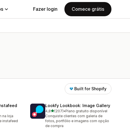
ps
Fazer login
Comece grátis
Built for Shopify
nstafeed
Lookfy Lookbook: Image Gallery
de 5 estrelas
4,8
(207)
•
Plano gratuito disponível
207 avaliações ao todo
 na loja
Conquiste clientes com galeria de
 instafeed
fotos, portfólio e imagens com opção
de compra