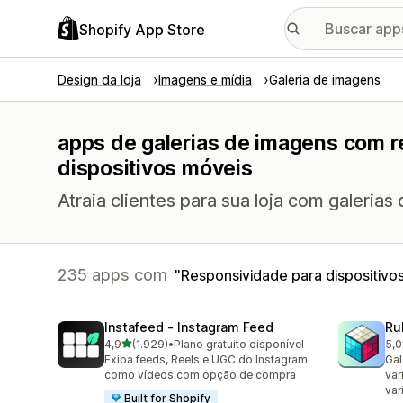
Shopify App Store
Design da loja
Imagens e mídia
Galeria de imagens
apps de galerias de imagens com r
dispositivos móveis
Atraia clientes para sua loja com galerias
235 apps com
Responsividade para dispositivo
Instafeed ‑ Instagram Feed
Ru
de 5 estrelas
4,9
(1.929)
•
Plano gratuito disponível
5,0
1929 avaliações ao todo
419
Exiba feeds, Reels e UGC do Instagram
Gal
como vídeos com opção de compra
var
var
Built for Shopify