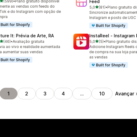
de 5 estrelas
(599)
•
Plano gratuito disponível
Feed
 avaliações ao todo
ente as vendas com feeds do
de 5 estrelas
5,0
(81)
•
Plano gratuito d
81 avaliações ao todo
Tok e do Instagram com opção de
Sincronize automaticament
mpra
Instagram e posts de UGC 
Built for Shopify
Built for Shopify
ture It: Prévia de Arte, RA
InstaReel ‑ Instagram
de 5 estrelas
de 5 estrelas
(46)
•
Avaliação gratuita
5,0
(5)
•
Plano gratuito di
avaliações ao todo
5 avaliações ao todo
via ao vivo e realidade aumentada
Adicione Instagram Reels 
a aumentar suas vendas
de compra na sua loja para
as vendas
Built for Shopify
Built for Shopify
Avançar
1
2
3
4
…
10