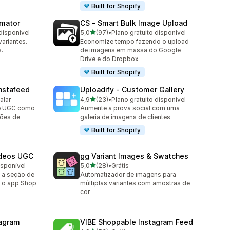
Built for Shopify
omator
CS ‑ Smart Bulk Image Upload
de 5 estrelas
disponível
5,0
(97)
•
Plano gratuito disponível
97 avaliações ao todo
ariantes.
Economize tempo fazendo o upload
.
de imagens em massa do Google
Drive e do Dropbox
Built for Shopify
nstafeed
Uploadify ‑ Customer Gallery
de 5 estrelas
alar
4,9
(23)
•
Plano gratuito disponível
23 avaliações ao todo
 e UGC como
Aumente a prova social com uma
ções de
galeria de imagens de clientes
Built for Shopify
ideos UGC
gg Variant Images & Swatches
de 5 estrelas
isponível
5,0
(28)
•
Grátis
28 avaliações ao todo
 a seção de
Automatizador de imagens para
e o app Shop
múltiplas variantes com amostras de
cor
agram
VIBE Shoppable Instagram Feed