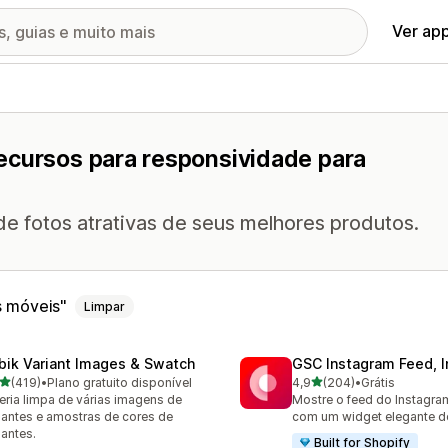
Ver ap
ecursos para responsividade para
 de fotos atrativas de seus melhores produtos.
s móveis
Limpar
bik Variant Images & Swatch
GSC Instagram Feed, I
de 5 estrelas
de 5 estrelas
(419)
•
Plano gratuito disponível
4,9
(204)
•
Grátis
 avaliações ao todo
204 avaliações ao todo
eria limpa de várias imagens de
Mostre o feed do Instagram
iantes e amostras de cores de
com um widget elegante de
iantes.
Built for Shopify