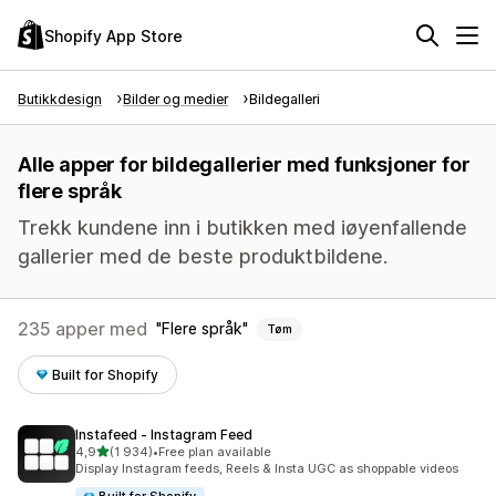
Shopify App Store
Butikkdesign
Bilder og medier
Bildegalleri
Alle apper for bildegallerier med funksjoner for
flere språk
Trekk kundene inn i butikken med iøyenfallende
gallerier med de beste produktbildene.
235 apper med
Flere språk
Tøm
Built for Shopify
Instafeed ‑ Instagram Feed
av 5 stjerner
4,9
(1 934)
•
Free plan available
Totalt 1934 omtaler
Display Instagram feeds, Reels & Insta UGC as shoppable videos