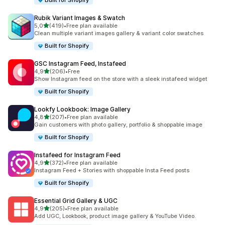
Built for Shopify
Rubik Variant Images & Swatch
av 5 stjerner
5,0
(419)
•
Free plan available
Totalt 419 omtaler
Clean multiple variant images gallery & variant color swatches
Built for Shopify
GSC Instagram Feed, Instafeed
av 5 stjerner
4,9
(206)
•
Free
Totalt 206 omtaler
Show Instagram feed on the store with a sleek instafeed widget
Built for Shopify
Lookfy Lookbook: Image Gallery
av 5 stjerner
4,8
(207)
•
Free plan available
Totalt 207 omtaler
Gain customers with photo gallery, portfolio & shoppable image
Built for Shopify
Instafeed for Instagram Feed
av 5 stjerner
4,9
(372)
•
Free plan available
Totalt 372 omtaler
Instagram Feed + Stories with shoppable Insta Feed posts
Built for Shopify
Essential Grid Gallery & UGC
av 5 stjerner
4,9
(205)
•
Free plan available
Totalt 205 omtaler
Add UGC, Lookbook, product image gallery & YouTube Video.