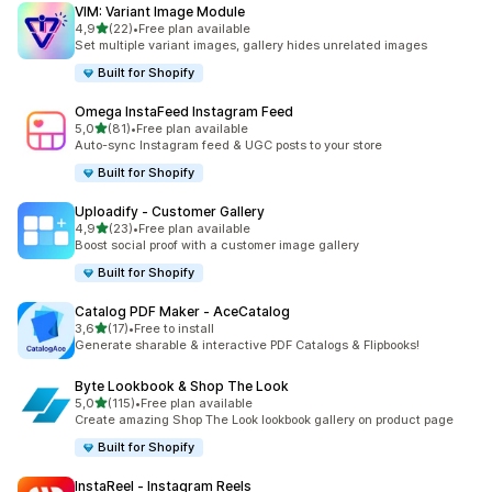
VIM: Variant Image Module
av 5 stjerner
4,9
(22)
•
Free plan available
Totalt 22 omtaler
Set multiple variant images, gallery hides unrelated images
Built for Shopify
Omega InstaFeed Instagram Feed
av 5 stjerner
5,0
(81)
•
Free plan available
Totalt 81 omtaler
Auto-sync Instagram feed & UGC posts to your store
Built for Shopify
Uploadify ‑ Customer Gallery
av 5 stjerner
4,9
(23)
•
Free plan available
Totalt 23 omtaler
Boost social proof with a customer image gallery
Built for Shopify
Catalog PDF Maker ‑ AceCatalog
av 5 stjerner
3,6
(17)
•
Free to install
Totalt 17 omtaler
Generate sharable & interactive PDF Catalogs & Flipbooks!
Byte Lookbook & Shop The Look
av 5 stjerner
5,0
(115)
•
Free plan available
Totalt 115 omtaler
Create amazing Shop The Look lookbook gallery on product page
Built for Shopify
InstaReel ‑ Instagram Reels