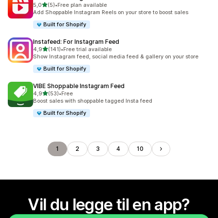
av 5 stjerner
5,0
(5)
•
Free plan available
Totalt 5 omtaler
Add Shoppable Instagram Reels on your store to boost sales
Built for Shopify
Instafeed: For Instagram Feed
av 5 stjerner
4,9
(141)
•
Free trial available
Totalt 141 omtaler
Show Instagram feed, social media feed & gallery on your store
Built for Shopify
VIBE Shoppable Instagram Feed
av 5 stjerner
4,9
(53)
•
Free
Totalt 53 omtaler
Boost sales with shoppable tagged Insta feed
Built for Shopify
1
2
3
4
10
Vil du legge til en app?