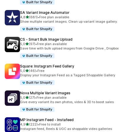
Built for Shopify
SA Variant Image Automator
av 5 stjerner
4,8
(681)
•
Free plan available
Totalt 681 omtaler
Show multiple variant images. Clean up variant image gallery.
Built for Shopify
CS ‑ Smart Bulk Image Upload
av 5 stjerner
5,0
(97)
•
Free plan available
Totalt 97 omtaler
Save time with bulk upload images from Google Drive , Dropbox
Built for Shopify
Square: Instagram Feed Gallery
av 5 stjerner
5,0
(46)
•
Free
Totalt 46 omtaler
Display your Instagram Feed as a Tagged Shoppable Gallery
Built for Shopify
Nova Multiple Variant Images
av 5 stjerner
5,0
(27)
•
Free plan available
Totalt 27 omtaler
Give every variant its own photos, video & 3D to boost sales
Built for Shopify
MP Instagram Feed ‑ Instafeed
av 5 stjerner
4,9
(222)
•
Free to install
Totalt 222 omtaler
Instagram feed, Reels & UGC as shoppable video galleries