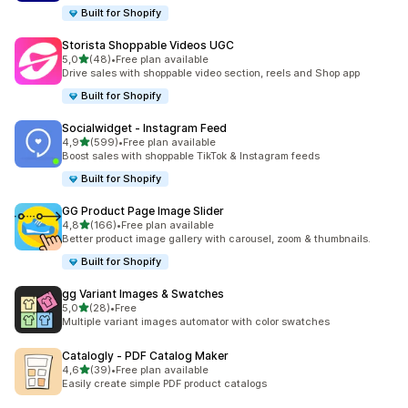
Built for Shopify
Storista Shoppable Videos UGC
av 5 stjerner
5,0
(48)
•
Free plan available
Totalt 48 omtaler
Drive sales with shoppable video section, reels and Shop app
Built for Shopify
Socialwidget ‑ Instagram Feed
av 5 stjerner
4,9
(599)
•
Free plan available
Totalt 599 omtaler
Boost sales with shoppable TikTok & Instagram feeds
Built for Shopify
GG Product Page Image Slider
av 5 stjerner
4,8
(166)
•
Free plan available
Totalt 166 omtaler
Better product image gallery with carousel, zoom & thumbnails.
Built for Shopify
gg Variant Images & Swatches
av 5 stjerner
5,0
(28)
•
Free
Totalt 28 omtaler
Multiple variant images automator with color swatches
Catalogly ‑ PDF Catalog Maker
av 5 stjerner
4,6
(39)
•
Free plan available
Totalt 39 omtaler
Easily create simple PDF product catalogs