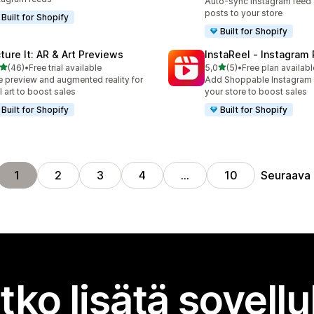
Auto-sync Instagram feed
posts to your store
Built for Shopify
Built for Shopify
cture It: AR & Art Previews
InstaReel ‑ Instagram
/ 5 tähteä
/ 5 tähteä
(46)
•
Free trial available
5,0
(5)
•
Free plan availabl
arvostelua yhteensä
5 arvostelua yhteensä
e preview and augmented reality for
Add Shoppable Instagram 
l art to boost sales
your store to boost sales
Built for Shopify
Built for Shopify
Seuraava
1
2
3
4
…
10
tko lisätä sovell