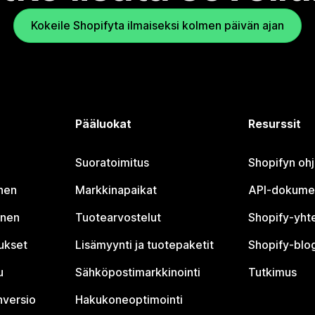
Kokeile Shopifyta ilmaiseksi kolmen päivän ajan
Pääluokat
Resurssit
Suoratoimitus
Shopifyn oh
nen
Markkinapaikat
API-dokume
inen
Tuotearvostelut
Shopify-yht
tukset
Lisämyynti ja tuotepaketit
Shopify-blog
u
Sähköpostimarkkinointi
Tutkimus
nversio
Hakukoneoptimointi