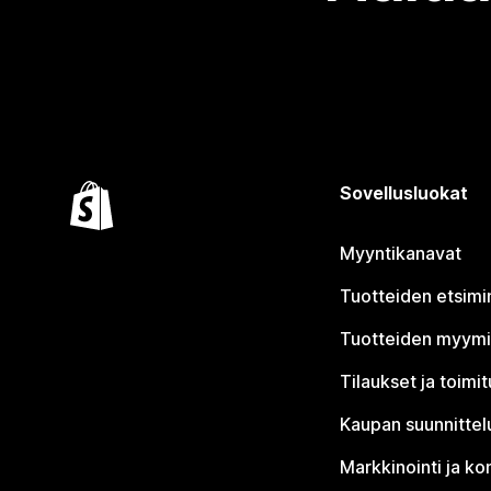
Sovellusluokat
Myyntikanavat
Tuotteiden etsimi
Tuotteiden myym
Tilaukset ja toimi
Kaupan suunnittel
Markkinointi ja ko