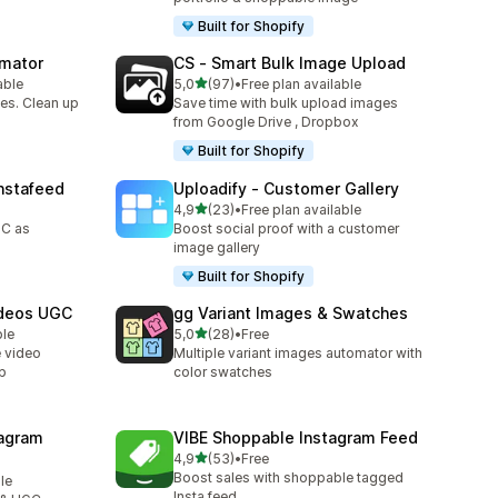
Built for Shopify
omator
CS ‑ Smart Bulk Image Upload
/ 5 tähteä
able
5,0
(97)
•
Free plan available
97 arvostelua yhteensä
es. Clean up
Save time with bulk upload images
from Google Drive , Dropbox
Built for Shopify
nstafeed
Uploadify ‑ Customer Gallery
/ 5 tähteä
4,9
(23)
•
Free plan available
23 arvostelua yhteensä
GC as
Boost social proof with a customer
image gallery
Built for Shopify
ideos UGC
gg Variant Images & Swatches
/ 5 tähteä
ble
5,0
(28)
•
Free
28 arvostelua yhteensä
e video
Multiple variant images automator with
p
color swatches
agram
VIBE Shoppable Instagram Feed
/ 5 tähteä
4,9
(53)
•
Free
53 arvostelua yhteensä
Boost sales with shoppable tagged
le
Insta feed