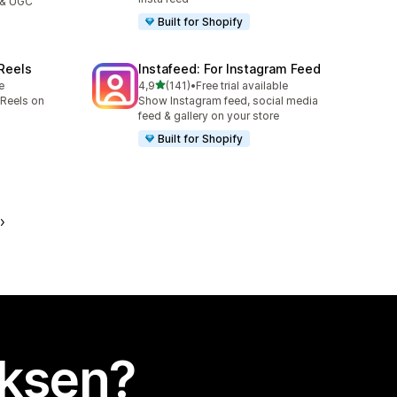
 & UGC
Built for Shopify
 Reels
Instafeed: For Instagram Feed
/ 5 tähteä
e
4,9
(141)
•
Free trial available
141 arvostelua yhteensä
Reels on
Show Instagram feed, social media
feed & gallery on your store
Built for Shopify
uksen?