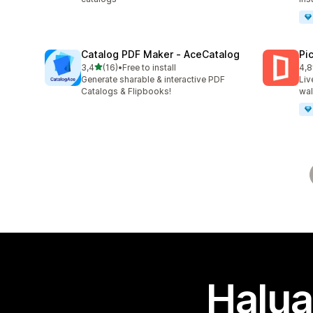
Catalog PDF Maker ‑ AceCatalog
Pi
/ 5 tähteä
3,4
(16)
•
Free to install
4,8
16 arvostelua yhteensä
46 
Generate sharable & interactive PDF
Liv
Catalogs & Flipbooks!
wal
Halua