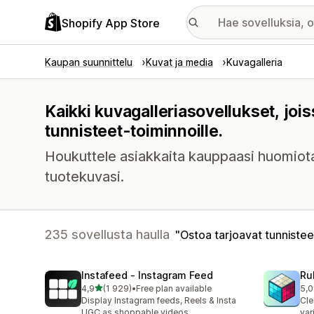
Shopify App Store
Kaupan suunnittelu
Kuvat ja media
Kuvagalleria
Kaikki kuvagalleriasovellukset, joi
tunnisteet-toiminnoille.
Houkuttele asiakkaita kauppaasi huomiota h
tuotekuvasi.
235 sovellusta haulla
Ostoa tarjoavat tunnistee
Instafeed ‑ Instagram Feed
Ru
/ 5 tähteä
4,9
(1 929)
•
Free plan available
5,0
1929 arvostelua yhteensä
419
Display Instagram feeds, Reels & Insta
Cle
UGC as shoppable videos
var