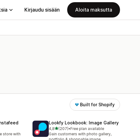
ksia
Kirjaudu sisään
Aloita maksutta
Built for Shopify
nstafeed
Lookfy Lookbook: Image Gallery
/ 5 tähteä
4,8
(207)
•
Free plan available
207 arvostelua yhteensä
 store with
Gain customers with photo gallery,
portfolio & shoppable image