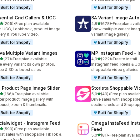
Built for Shopify
Built for Shopify
sential Grid Gallery & UGC
SA Variant Image Aut
/ 5 tähteä
/ 5 tähteä
(205)
•
Free plan available
4,8
(678)
•
Free plan avail
 arvostelua yhteensä
678 arvostelua yhteensä
 UGC, Lookbook, product image
Show multiple variant imag
lery & YouTube Video.
variant image gallery.
Built for Shopify
Built for Shopify
va Multiple Variant Images
MP Instagram Feed ‑ I
/ 5 tähteä
/ 5 tähteä
(27)
•
Free plan available
4,9
(222)
•
Free to install
arvostelua yhteensä
222 arvostelua yhteensä
e every variant its own photos,
Instagram feed, Reels & U
eo & 3D to boost sales
shoppable video galleries
Built for Shopify
Built for Shopify
 Product Page Image Slider
Storista Shoppable V
/ 5 tähteä
/ 5 tähteä
(166)
•
Free plan available
5,0
(49)
•
Free plan availa
 arvostelua yhteensä
49 arvostelua yhteensä
ter product image gallery with
Drive sales with shoppabl
ousel, zoom & thumbnails.
section, reels and Shop ap
Built for Shopify
Built for Shopify
cialwidget ‑ Instagram Feed
Omega InstaFeed Inst
/ 5 tähteä
(599)
•
Free plan available
Feed
 arvostelua yhteensä
st sales with shoppable TikTok &
/ 5 tähteä
5,0
(81)
•
Free plan availab
81 arvostelua yhteensä
tagram feeds