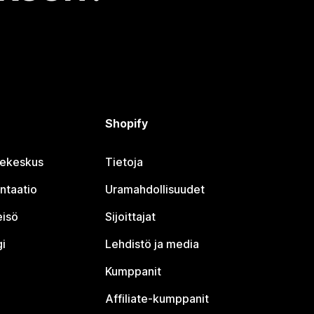
Shopify
jekeskus
Tietoja
ntaatio
Uramahdollisuudet
eisö
Sijoittajat
i
Lehdistö ja media
Kumppanit
Affiliate-kumppanit