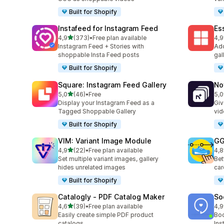
Built for Shopify
Instafeed for Instagram Feed
Es
/ 5 tähteä
4,9
(373)
•
Free plan available
4,9
373 arvostelua yhteensä
205
Instagram Feed + Stories with
Add
shoppable Insta Feed posts
gal
Built for Shopify
Square: Instagram Feed Gallery
No
/ 5 tähteä
5,0
(46)
•
Free
5,0
46 arvostelua yhteensä
27 
Display your Instagram Feed as a
Giv
Tagged Shoppable Gallery
vid
Built for Shopify
VIM: Variant Image Module
GG
/ 5 tähteä
4,9
(22)
•
Free plan available
4,8
22 arvostelua yhteensä
166
Set multiple variant images, gallery
Bet
hides unrelated images
car
Built for Shopify
Catalogly ‑ PDF Catalog Maker
So
/ 5 tähteä
4,6
(39)
•
Free plan available
4,9
39 arvostelua yhteensä
599
Easily create simple PDF product
Boo
catalogs
Ins