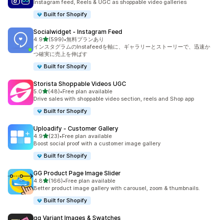
Instagram feed, Reels & UGC as shoppable video galleries
Built for Shopify
Socialwidget ‑ Instagram Feed
5つ星中
4.9
(599)
•
無料プランあり
合計レビュー数：599件
インスタグラムのInstafeedを軸に、ギャラリーとストーリーで、迅速か
つ確実に売上を伸ばす
Built for Shopify
Storista Shoppable Videos UGC
5つ星中
5.0
(48)
•
Free plan available
合計レビュー数：48件
Drive sales with shoppable video section, reels and Shop app
Built for Shopify
Uploadify ‑ Customer Gallery
5つ星中
4.9
(23)
•
Free plan available
合計レビュー数：23件
Boost social proof with a customer image gallery
Built for Shopify
GG Product Page Image Slider
5つ星中
4.8
(166)
•
Free plan available
合計レビュー数：166件
Better product image gallery with carousel, zoom & thumbnails.
Built for Shopify
gg Variant Images & Swatches