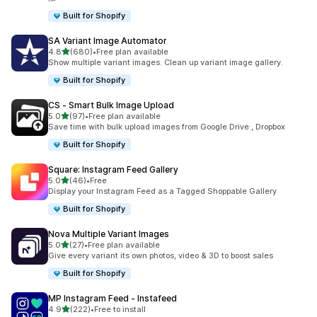
Built for Shopify
SA Variant Image Automator
5つ星中
4.8
(680)
•
Free plan available
合計レビュー数：680件
Show multiple variant images. Clean up variant image gallery.
Built for Shopify
CS ‑ Smart Bulk Image Upload
5つ星中
5.0
(97)
•
Free plan available
合計レビュー数：97件
Save time with bulk upload images from Google Drive , Dropbox
Built for Shopify
Square: Instagram Feed Gallery
5つ星中
5.0
(46)
•
Free
合計レビュー数：46件
Display your Instagram Feed as a Tagged Shoppable Gallery
Built for Shopify
Nova Multiple Variant Images
5つ星中
5.0
(27)
•
Free plan available
合計レビュー数：27件
Give every variant its own photos, video & 3D to boost sales
Built for Shopify
MP Instagram Feed ‑ Instafeed
5つ星中
4.9
(222)
•
Free to install
合計レビュー数：222件