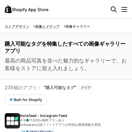
Shopify App Store
ストアデザイン
画像とメディア
画像ギャラリー
購入可能なタグを特集したすべての画像ギャラリー
アプリ
最高の商品写真を並べた魅力的なギャラリーで、お
客様をストアに迎え入れましょう。
235個のアプリ：
購入可能なタグ
クリア
Built for Shopify
Instafeed ‑ Instagram Feed
5つ星中
4.9
(1,933)
•
無料プランあり
合計レビュー数：1933件
Instagram公認フィードアプリが特別な購買体験を実現