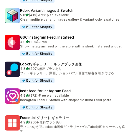
Built for Shopify
Rubik Variant Images & Swatch
5つ星中
5.0
(419)
•
Free plan available
合計レビュー数：419件
Clean multiple variant images gallery & variant color swatches
Built for Shopify
GSC Instagram Feed, Instafeed
5つ星中
4.9
(206)
•
Free
合計レビュー数：206件
Show Instagram feed on the store with a sleek instafeed widget
Built for Shopify
Lookfyギャラリー：ルックブック画像
5つ星中
4.8
(207)
•
無料プランあり
合計レビュー数：207件
フォトギャラリー、動画、ショッパブル画像で顧客を引き付ける
Built for Shopify
Instafeed for Instagram Feed
5つ星中
4.9
(372)
•
Free plan available
合計レビュー数：372件
Instagram Feed + Stories with shoppable Insta Feed posts
Built for Shopify
Essential グリッド ギャラリー
5つ星中
4.9
(205)
•
無料プランあり
合計レビュー数：205件
売上につながるLookbook画像ギャラリーやYouTube動画カルーセルを追
加