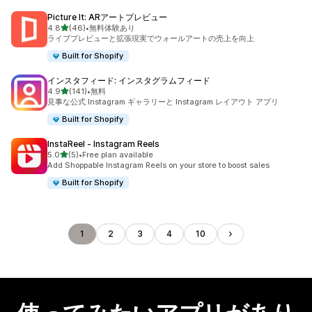
Picture It: ARアートプレビュー
5つ星中
4.8
(46)
•
無料体験あり
合計レビュー数：46件
ライブプレビューと拡張現実でウォールアートの売上を向上
Built for Shopify
インスタフィード: インスタグラムフィード
5つ星中
4.9
(141)
•
無料
合計レビュー数：141件
見事な公式 Instagram ギャラリーと Instagram レイアウト アプリ
Built for Shopify
InstaReel ‑ Instagram Reels
5つ星中
5.0
(5)
•
Free plan available
合計レビュー数：5件
Add Shoppable Instagram Reels on your store to boost sales
Built for Shopify
1
2
3
4
10