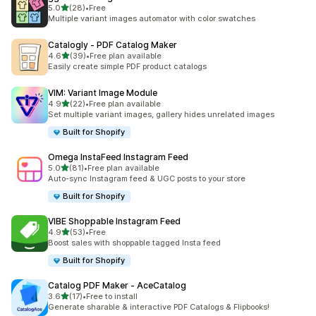
5つ星中
5.0
(28)
•
Free
合計レビュー数：28件
Multiple variant images automator with color swatches
Catalogly ‑ PDF Catalog Maker
5つ星中
4.6
(39)
•
Free plan available
合計レビュー数：39件
Easily create simple PDF product catalogs
VIM: Variant Image Module
5つ星中
4.9
(22)
•
Free plan available
合計レビュー数：22件
Set multiple variant images, gallery hides unrelated images
Built for Shopify
Omega InstaFeed Instagram Feed
5つ星中
5.0
(81)
•
Free plan available
合計レビュー数：81件
Auto-sync Instagram feed & UGC posts to your store
Built for Shopify
VIBE Shoppable Instagram Feed
5つ星中
4.9
(53)
•
Free
合計レビュー数：53件
Boost sales with shoppable tagged Insta feed
Built for Shopify
Catalog PDF Maker ‑ AceCatalog
5つ星中
3.6
(17)
•
Free to install
合計レビュー数：17件
Generate sharable & interactive PDF Catalogs & Flipbooks!