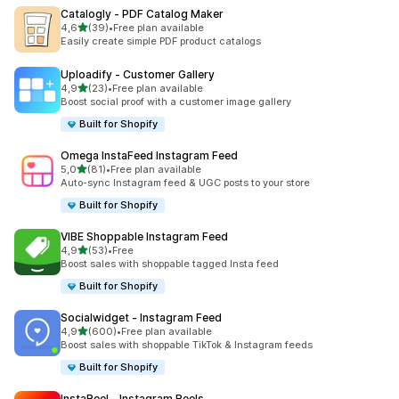
Catalogly ‑ PDF Catalog Maker
de 5 estrelas
4,6
(39)
•
Free plan available
39 total de avaliações
Easily create simple PDF product catalogs
Uploadify ‑ Customer Gallery
de 5 estrelas
4,9
(23)
•
Free plan available
23 total de avaliações
Boost social proof with a customer image gallery
Built for Shopify
Omega InstaFeed Instagram Feed
de 5 estrelas
5,0
(81)
•
Free plan available
81 total de avaliações
Auto-sync Instagram feed & UGC posts to your store
Built for Shopify
VIBE Shoppable Instagram Feed
de 5 estrelas
4,9
(53)
•
Free
53 total de avaliações
Boost sales with shoppable tagged Insta feed
Built for Shopify
Socialwidget ‑ Instagram Feed
de 5 estrelas
4,9
(600)
•
Free plan available
600 total de avaliações
Boost sales with shoppable TikTok & Instagram feeds
Built for Shopify
InstaReel ‑ Instagram Reels