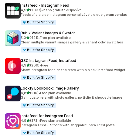
Instafeed ‑ Instagram Feed
de 5 estrelas
4,9
(1.937)
•
Plano gratuito disponível
1937 total de avaliações
Feeds oficiais de Instagram personalizáveis e que geram vendas
Built for Shopify
Rubik Variant Images & Swatch
de 5 estrelas
5,0
(421)
•
Free plan available
421 total de avaliações
Clean multiple variant images gallery & variant color swatches
Built for Shopify
GSC Instagram Feed, Instafeed
de 5 estrelas
4,9
(209)
•
Free
209 total de avaliações
Show Instagram feed on the store with a sleek instafeed widget
Built for Shopify
Lookfy Lookbook: Image Gallery
de 5 estrelas
4,8
(210)
•
Free plan available
210 total de avaliações
Gain customers with photo gallery, portfolio & shoppable image
Built for Shopify
Instafeed for Instagram Feed
de 5 estrelas
4,9
(373)
•
Free plan available
373 total de avaliações
Instagram Feed + Stories with shoppable Insta Feed posts
Built for Shopify