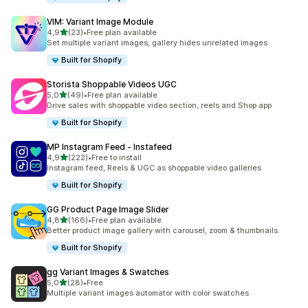
VIM: Variant Image Module
de 5 estrelas
4,9
(23)
•
Free plan available
23 total de avaliações
Set multiple variant images, gallery hides unrelated images
Built for Shopify
Storista Shoppable Videos UGC
de 5 estrelas
5,0
(49)
•
Free plan available
49 total de avaliações
Drive sales with shoppable video section, reels and Shop app
Built for Shopify
MP Instagram Feed ‑ Instafeed
de 5 estrelas
4,9
(222)
•
Free to install
222 total de avaliações
Instagram feed, Reels & UGC as shoppable video galleries
Built for Shopify
GG Product Page Image Slider
de 5 estrelas
4,8
(166)
•
Free plan available
166 total de avaliações
Better product image gallery with carousel, zoom & thumbnails.
Built for Shopify
gg Variant Images & Swatches
de 5 estrelas
5,0
(28)
•
Free
28 total de avaliações
Multiple variant images automator with color swatches