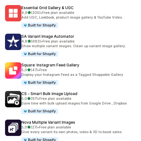
Essential Grid Gallery & UGC
de 5 estrelas
4,9
(205)
•
Free plan available
205 total de avaliações
Add UGC, Lookbook, product image gallery & YouTube Video.
Built for Shopify
SA Variant Image Automator
de 5 estrelas
4,8
(683)
•
Free plan available
683 total de avaliações
Show multiple variant images. Clean up variant image gallery.
Built for Shopify
Square: Instagram Feed Gallery
de 5 estrelas
5,0
(47)
•
Free
47 total de avaliações
Display your Instagram Feed as a Tagged Shoppable Gallery
Built for Shopify
CS ‑ Smart Bulk Image Upload
de 5 estrelas
5,0
(97)
•
Free plan available
97 total de avaliações
Save time with bulk upload images from Google Drive , Dropbox
Built for Shopify
Nova Multiple Variant Images
de 5 estrelas
5,0
(27)
•
Free plan available
27 total de avaliações
Give every variant its own photos, video & 3D to boost sales
Built for Shopify