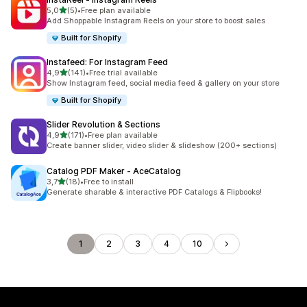
de 5 estrelas
5,0
(5)
•
Free plan available
5 total de avaliações
Add Shoppable Instagram Reels on your store to boost sales
Built for Shopify
Instafeed: For Instagram Feed
de 5 estrelas
4,9
(141)
•
Free trial available
141 total de avaliações
Show Instagram feed, social media feed & gallery on your store
Built for Shopify
Slider Revolution & Sections
de 5 estrelas
4,9
(171)
•
Free plan available
171 total de avaliações
Create banner slider, video slider & slideshow (200+ sections)
Catalog PDF Maker ‑ AceCatalog
de 5 estrelas
3,7
(18)
•
Free to install
18 total de avaliações
Generate sharable & interactive PDF Catalogs & Flipbooks!
1
2
3
4
10