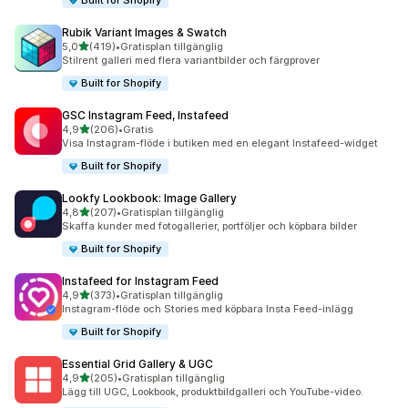
Built for Shopify
Rubik Variant Images & Swatch
av 5 stjärnor
5,0
(419)
•
Gratisplan tillgänglig
419 recensioner totalt
Stilrent galleri med flera variantbilder och färgprover
Built for Shopify
GSC Instagram Feed, Instafeed
av 5 stjärnor
4,9
(206)
•
Gratis
206 recensioner totalt
Visa Instagram-flöde i butiken med en elegant Instafeed-widget
Built for Shopify
Lookfy Lookbook: Image Gallery
av 5 stjärnor
4,8
(207)
•
Gratisplan tillgänglig
207 recensioner totalt
Skaffa kunder med fotogallerier, portföljer och köpbara bilder
Built for Shopify
Instafeed for Instagram Feed
av 5 stjärnor
4,9
(373)
•
Gratisplan tillgänglig
373 recensioner totalt
Instagram-flöde och Stories med köpbara Insta Feed-inlägg
Built for Shopify
Essential Grid Gallery & UGC
av 5 stjärnor
4,9
(205)
•
Gratisplan tillgänglig
205 recensioner totalt
Lägg till UGC, Lookbook, produktbildgalleri och YouTube-video.