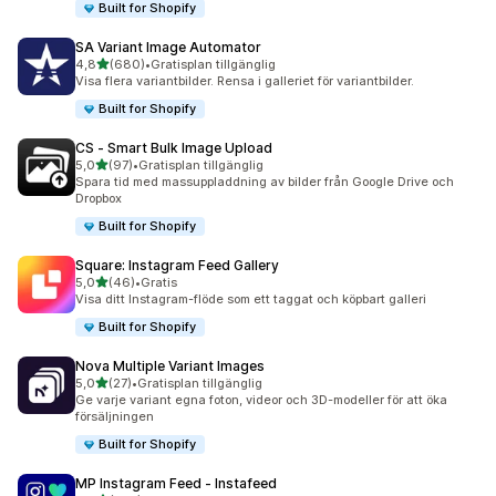
Built for Shopify
SA Variant Image Automator
av 5 stjärnor
4,8
(680)
•
Gratisplan tillgänglig
680 recensioner totalt
Visa flera variantbilder. Rensa i galleriet för variantbilder.
Built for Shopify
CS ‑ Smart Bulk Image Upload
av 5 stjärnor
5,0
(97)
•
Gratisplan tillgänglig
97 recensioner totalt
Spara tid med massuppladdning av bilder från Google Drive och
Dropbox
Built for Shopify
Square: Instagram Feed Gallery
av 5 stjärnor
5,0
(46)
•
Gratis
46 recensioner totalt
Visa ditt Instagram-flöde som ett taggat och köpbart galleri
Built for Shopify
Nova Multiple Variant Images
av 5 stjärnor
5,0
(27)
•
Gratisplan tillgänglig
27 recensioner totalt
Ge varje variant egna foton, videor och 3D-modeller för att öka
försäljningen
Built for Shopify
MP Instagram Feed ‑ Instafeed