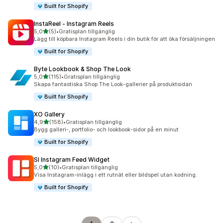
Built for Shopify
InstaReel ‑ Instagram Reels
av 5 stjärnor
5,0
(5)
•
Gratisplan tillgänglig
5 recensioner totalt
Lägg till köpbara Instagram Reels i din butik för att öka försäljningen
Built for Shopify
Byte Lookbook & Shop The Look
av 5 stjärnor
5,0
(115)
•
Gratisplan tillgänglig
115 recensioner totalt
Skapa fantastiska Shop The Look-gallerier på produktsidan
Built for Shopify
XO Gallery
av 5 stjärnor
4,9
(158)
•
Gratisplan tillgänglig
158 recensioner totalt
Bygg galleri-, portfolio- och lookbook-sidor på en minut
Built for Shopify
SI Instagram Feed Widget
av 5 stjärnor
5,0
(10)
•
Gratisplan tillgänglig
10 recensioner totalt
Visa Instagram-inlägg i ett rutnät eller bildspel utan kodning.
Built for Shopify