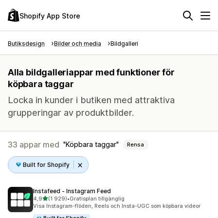
Shopify App Store
Butiksdesign
Bilder och media
Bildgalleri
Alla bildgalleriappar med funktioner för
köpbara taggar
Locka in kunder i butiken med attraktiva
grupperingar av produktbilder.
33 appar med
Köpbara taggar
Rensa
Built for Shopify
Instafeed ‑ Instagram Feed
av 5 stjärnor
4,9
(1 929)
•
Gratisplan tillgänglig
1929 recensioner totalt
Visa Instagram-flöden, Reels och Insta-UGC som köpbara videor