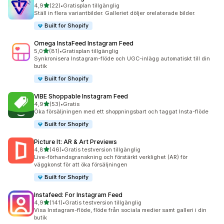
av 5 stjärnor
4,9
(22)
•
Gratisplan tillgänglig
22 recensioner totalt
Ställ in flera variantbilder. Galleriet döljer orelaterade bilder.
Built for Shopify
Omega InstaFeed Instagram Feed
av 5 stjärnor
5,0
(81)
•
Gratisplan tillgänglig
81 recensioner totalt
Synkronisera Instagram-flöde och UGC-inlägg automatiskt till din
butik
Built for Shopify
VIBE Shoppable Instagram Feed
av 5 stjärnor
4,9
(53)
•
Gratis
53 recensioner totalt
Öka försäljningen med ett shoppningsbart och taggat Insta-flöde
Built for Shopify
Picture It: AR & Art Previews
av 5 stjärnor
4,8
(46)
•
Gratis testversion tillgänglig
46 recensioner totalt
Live-förhandsgranskning och förstärkt verklighet (AR) för
väggkonst för att öka försäljningen
Built for Shopify
Instafeed: For Instagram Feed
av 5 stjärnor
4,9
(141)
•
Gratis testversion tillgänglig
141 recensioner totalt
Visa Instagram-flöde, flöde från sociala medier samt galleri i din
butik