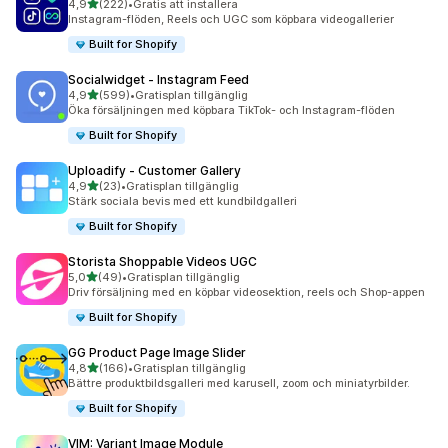
av 5 stjärnor
4,9
(222)
•
Gratis att installera
222 recensioner totalt
Instagram-flöden, Reels och UGC som köpbara videogallerier
Built for Shopify
Socialwidget ‑ Instagram Feed
av 5 stjärnor
4,9
(599)
•
Gratisplan tillgänglig
599 recensioner totalt
Öka försäljningen med köpbara TikTok- och Instagram-flöden
Built for Shopify
Uploadify ‑ Customer Gallery
av 5 stjärnor
4,9
(23)
•
Gratisplan tillgänglig
23 recensioner totalt
Stärk sociala bevis med ett kundbildgalleri
Built for Shopify
Storista Shoppable Videos UGC
av 5 stjärnor
5,0
(49)
•
Gratisplan tillgänglig
49 recensioner totalt
Driv försäljning med en köpbar videosektion, reels och Shop-appen
Built for Shopify
GG Product Page Image Slider
av 5 stjärnor
4,8
(166)
•
Gratisplan tillgänglig
166 recensioner totalt
Bättre produktbildsgalleri med karusell, zoom och miniatyrbilder.
Built for Shopify
VIM: Variant Image Module