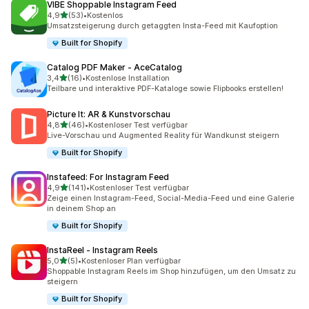
VIBE Shoppable Instagram Feed
von 5 Sternen
4,9
(53)
•
Kostenlos
53 Rezensionen insgesamt
Umsatzsteigerung durch getaggten Insta-Feed mit Kaufoption
Built for Shopify
Catalog PDF Maker ‑ AceCatalog
von 5 Sternen
3,4
(16)
•
Kostenlose Installation
16 Rezensionen insgesamt
Teilbare und interaktive PDF-Kataloge sowie Flipbooks erstellen!
Picture It: AR & Kunstvorschau
von 5 Sternen
4,8
(46)
•
Kostenloser Test verfügbar
46 Rezensionen insgesamt
Live-Vorschau und Augmented Reality für Wandkunst steigern
Built for Shopify
Instafeed: For Instagram Feed
von 5 Sternen
4,9
(141)
•
Kostenloser Test verfügbar
141 Rezensionen insgesamt
Zeige einen Instagram-Feed, Social-Media-Feed und eine Galerie
in deinem Shop an
Built for Shopify
InstaReel ‑ Instagram Reels
von 5 Sternen
5,0
(5)
•
Kostenloser Plan verfügbar
5 Rezensionen insgesamt
Shoppable Instagram Reels im Shop hinzufügen, um den Umsatz zu
steigern
Built for Shopify