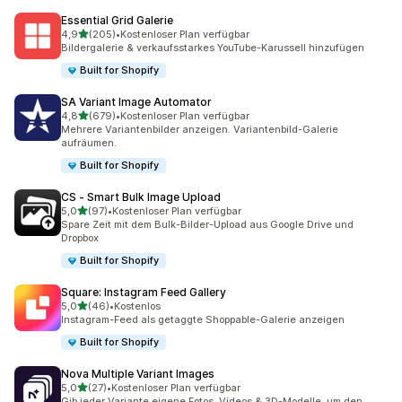
Essential Grid Galerie
von 5 Sternen
4,9
(205)
•
Kostenloser Plan verfügbar
205 Rezensionen insgesamt
Bildergalerie & verkaufsstarkes YouTube-Karussell hinzufügen
Built for Shopify
SA Variant Image Automator
von 5 Sternen
4,8
(679)
•
Kostenloser Plan verfügbar
679 Rezensionen insgesamt
Mehrere Variantenbilder anzeigen. Variantenbild-Galerie
aufräumen.
Built for Shopify
CS ‑ Smart Bulk Image Upload
von 5 Sternen
5,0
(97)
•
Kostenloser Plan verfügbar
97 Rezensionen insgesamt
Spare Zeit mit dem Bulk-Bilder-Upload aus Google Drive und
Dropbox
Built for Shopify
Square: Instagram Feed Gallery
von 5 Sternen
5,0
(46)
•
Kostenlos
46 Rezensionen insgesamt
Instagram-Feed als getaggte Shoppable-Galerie anzeigen
Built for Shopify
Nova Multiple Variant Images
von 5 Sternen
5,0
(27)
•
Kostenloser Plan verfügbar
27 Rezensionen insgesamt
Gib jeder Variante eigene Fotos, Videos & 3D-Modelle, um den