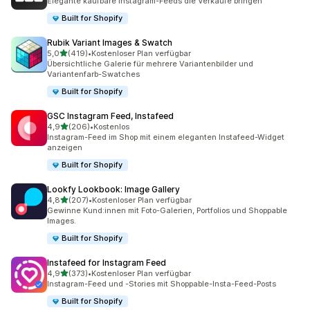
Elegante kaufbare Instagram-Feeds die Verkäufe bringen
Built for Shopify
Rubik Variant Images & Swatch
von 5 Sternen
5,0
(419)
•
Kostenloser Plan verfügbar
419 Rezensionen insgesamt
Übersichtliche Galerie für mehrere Variantenbilder und
Variantenfarb-Swatches
Built for Shopify
GSC Instagram Feed, Instafeed
von 5 Sternen
4,9
(206)
•
Kostenlos
206 Rezensionen insgesamt
Instagram-Feed im Shop mit einem eleganten Instafeed-Widget
anzeigen
Built for Shopify
Lookfy Lookbook: Image Gallery
von 5 Sternen
4,8
(207)
•
Kostenloser Plan verfügbar
207 Rezensionen insgesamt
Gewinne Kund:innen mit Foto-Galerien, Portfolios und Shoppable
Images.
Built for Shopify
Instafeed for Instagram Feed
von 5 Sternen
4,9
(373)
•
Kostenloser Plan verfügbar
373 Rezensionen insgesamt
Instagram-Feed und -Stories mit Shoppable-Insta-Feed-Posts
Built for Shopify