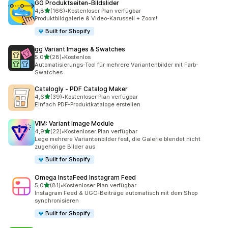
GG Produktseiten‑Bildslider
von 5 Sternen
4,8
(166)
•
Kostenloser Plan verfügbar
166 Rezensionen insgesamt
Produktbildgalerie & Video-Karussell + Zoom!
Built for Shopify
gg Variant Images & Swatches
von 5 Sternen
5,0
(28)
•
Kostenlos
28 Rezensionen insgesamt
Automatisierungs-Tool für mehrere Variantenbilder mit Farb-
Swatches
Catalogly ‑ PDF Catalog Maker
von 5 Sternen
4,6
(39)
•
Kostenloser Plan verfügbar
39 Rezensionen insgesamt
Einfach PDF-Produktkataloge erstellen
VIM: Variant Image Module
von 5 Sternen
4,9
(22)
•
Kostenloser Plan verfügbar
22 Rezensionen insgesamt
Lege mehrere Variantenbilder fest, die Galerie blendet nicht
zugehörige Bilder aus
Built for Shopify
Omega InstaFeed Instagram Feed
von 5 Sternen
5,0
(81)
•
Kostenloser Plan verfügbar
81 Rezensionen insgesamt
Instagram Feed & UGC-Beiträge automatisch mit dem Shop
synchronisieren
Built for Shopify