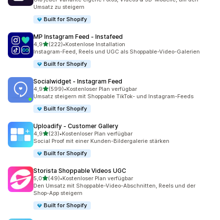
Umsatz zu steigern
Built for Shopify
MP Instagram Feed ‑ Instafeed
von 5 Sternen
4,9
(222)
•
Kostenlose Installation
222 Rezensionen insgesamt
Instagram-Feed, Reels und UGC als Shoppable-Video-Galerien
Built for Shopify
Socialwidget ‑ Instagram Feed
von 5 Sternen
4,9
(599)
•
Kostenloser Plan verfügbar
599 Rezensionen insgesamt
Umsatz steigern mit Shoppable TikTok- und Instagram-Feeds
Built for Shopify
Uploadify ‑ Customer Gallery
von 5 Sternen
4,9
(23)
•
Kostenloser Plan verfügbar
23 Rezensionen insgesamt
Social Proof mit einer Kunden-Bildergalerie stärken
Built for Shopify
Storista Shoppable Videos UGC
von 5 Sternen
5,0
(49)
•
Kostenloser Plan verfügbar
49 Rezensionen insgesamt
Den Umsatz mit Shoppable-Video-Abschnitten, Reels und der
Shop-App steigern
Built for Shopify