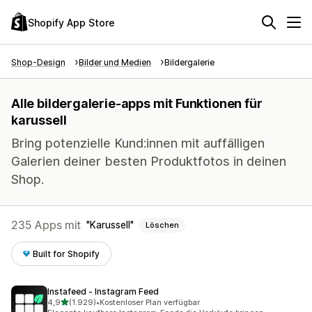
Shopify App Store
Shop-Design
Bilder und Medien
Bildergalerie
Alle bildergalerie-apps mit Funktionen für
karussell
Bring potenzielle Kund:innen mit auffälligen
Galerien deiner besten Produktfotos in deinen
Shop.
235 Apps mit
Karussell
Löschen
Built for Shopify
Instafeed ‑ Instagram Feed
von 5 Sternen
4,9
(1.929)
•
Kostenloser Plan verfügbar
1929 Rezensionen insgesamt