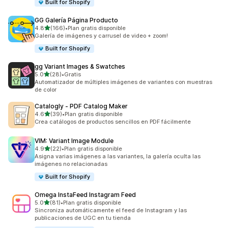
Built for Shopify
GG Galería Página Producto
de 5 estrellas
4.8
(166)
•
Plan gratis disponible
166 reseñas en total
Galería de imágenes y carrusel de video + zoom!
Built for Shopify
gg Variant Images & Swatches
de 5 estrellas
5.0
(28)
•
Gratis
28 reseñas en total
Automatizador de múltiples imágenes de variantes con muestras
de color
Catalogly ‑ PDF Catalog Maker
de 5 estrellas
4.6
(39)
•
Plan gratis disponible
39 reseñas en total
Crea catálogos de productos sencillos en PDF fácilmente
VIM: Variant Image Module
de 5 estrellas
4.9
(22)
•
Plan gratis disponible
22 reseñas en total
Asigna varias imágenes a las variantes, la galería oculta las
imágenes no relacionadas
Built for Shopify
Omega InstaFeed Instagram Feed
de 5 estrellas
5.0
(81)
•
Plan gratis disponible
81 reseñas en total
Sincroniza automáticamente el feed de Instagram y las
publicaciones de UGC en tu tienda