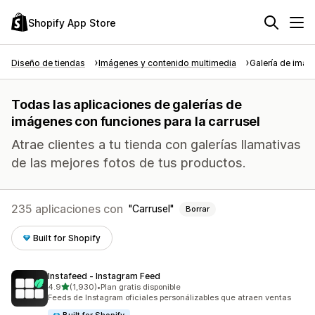
Shopify App Store
Diseño de tiendas
Imágenes y contenido multimedia
Galería de imá
Todas las aplicaciones de galerías de
imágenes con funciones para la carrusel
Atrae clientes a tu tienda con galerías llamativas
de las mejores fotos de tus productos.
235 aplicaciones con
Carrusel
Borrar
Built for Shopify
Instafeed ‑ Instagram Feed
de 5 estrellas
4.9
(1,930)
•
Plan gratis disponible
1930 reseñas en total
Feeds de Instagram oficiales personálizables que atraen ventas