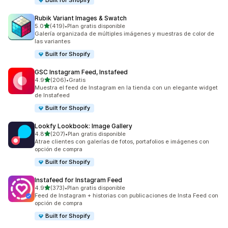
Built for Shopify
Rubik Variant Images & Swatch
de 5 estrellas
5.0
(419)
•
Plan gratis disponible
419 reseñas en total
Galería organizada de múltiples imágenes y muestras de color de
las variantes
Built for Shopify
GSC Instagram Feed, Instafeed
de 5 estrellas
4.9
(206)
•
Gratis
206 reseñas en total
Muestra el feed de Instagram en la tienda con un elegante widget
de Instafeed
Built for Shopify
Lookfy Lookbook: Image Gallery
de 5 estrellas
4.8
(207)
•
Plan gratis disponible
207 reseñas en total
Atrae clientes con galerías de fotos, portafolios e imágenes con
opción de compra
Built for Shopify
Instafeed for Instagram Feed
de 5 estrellas
4.9
(373)
•
Plan gratis disponible
373 reseñas en total
Feed de Instagram + historias con publicaciones de Insta Feed con
opción de compra
Built for Shopify