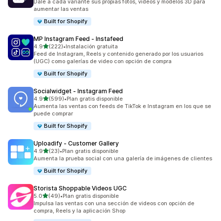
Dale a cada variante sus propias fotos, videos y modelos 3D para
aumentar las ventas
Built for Shopify
MP Instagram Feed ‑ Instafeed
de 5 estrellas
4.9
(222)
•
Instalación gratuita
222 reseñas en total
Feed de Instagram, Reels y contenido generado por los usuarios
(UGC) como galerías de video con opción de compra
Built for Shopify
Socialwidget ‑ Instagram Feed
de 5 estrellas
4.9
(599)
•
Plan gratis disponible
599 reseñas en total
Aumenta las ventas con feeds de TikTok e Instagram en los que se
puede comprar
Built for Shopify
Uploadify ‑ Customer Gallery
de 5 estrellas
4.9
(23)
•
Plan gratis disponible
23 reseñas en total
Aumenta la prueba social con una galería de imágenes de clientes
Built for Shopify
Storista Shoppable Videos UGC
de 5 estrellas
5.0
(49)
•
Plan gratis disponible
49 reseñas en total
Impulsa las ventas con una sección de videos con opción de
compra, Reels y la aplicación Shop