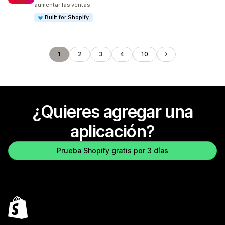
aumentar las ventas
Built for Shopify
1
2
3
4
10
¿Quieres agregar una
aplicación?
Prueba Shopify gratis por 3 días