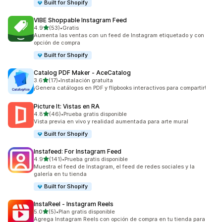
Built for Shopify
VIBE Shoppable Instagram Feed
de 5 estrellas
4.9
(53)
•
Gratis
53 reseñas en total
Aumenta las ventas con un feed de Instagram etiquetado y con
opción de compra
Built for Shopify
Catalog PDF Maker ‑ AceCatalog
de 5 estrellas
3.6
(17)
•
Instalación gratuita
17 reseñas en total
¡Genera catálogos en PDF y flipbooks interactivos para compartir!
Picture It: Vistas en RA
de 5 estrellas
4.8
(46)
•
Prueba gratis disponible
46 reseñas en total
Vista previa en vivo y realidad aumentada para arte mural
Built for Shopify
Instafeed: For Instagram Feed
de 5 estrellas
4.9
(141)
•
Prueba gratis disponible
141 reseñas en total
Muestra el feed de Instagram, el feed de redes sociales y la
galería en tu tienda
Built for Shopify
InstaReel ‑ Instagram Reels
de 5 estrellas
5.0
(5)
•
Plan gratis disponible
5 reseñas en total
Agrega Instagram Reels con opción de compra en tu tienda para