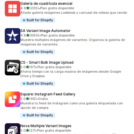
Galería de cuadrícula esencial
de 5 estrellas
4.9
(205)
•
Plan gratis disponible
205 reseñas en total
Añade galería imágenes Lookbook y carrusel de videos que vende
Built for Shopify
SA Variant Image Automator
de 5 estrellas
4.8
(680)
•
Plan gratis disponible
680 reseñas en total
Muestra múltiples imágenes de variantes. Organiza la galería de
imágenes de variantes.
Built for Shopify
CS ‑ Smart Bulk Image Upload
de 5 estrellas
5.0
(97)
•
Plan gratis disponible
97 reseñas en total
Ahorra tiempo con la carga masiva de imágenes desde Google
Drive y Dropbox
Built for Shopify
Square: Instagram Feed Gallery
de 5 estrellas
5.0
(46)
•
Gratis
46 reseñas en total
Muestra tu feed de Instagram como una galería etiquetada con
opción de compra
Built for Shopify
Nova Multiple Variant Images
de 5 estrellas
5.0
(27)
•
Plan gratis disponible
27 reseñas en total