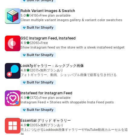
Built for Shopify
Rubik Variant Images & Swatch
5つ星中
5.0
(419)
•
Free plan available
合計レビュー数：419件
Clean multiple variant images gallery & variant color swatches
Built for Shopify
GSC Instagram Feed, Instafeed
5つ星中
4.9
(206)
•
Free
合計レビュー数：206件
Show Instagram feed on the store with a sleek instafeed widget
Built for Shopify
Lookfyギャラリー：ルックブック画像
5つ星中
4.8
(207)
•
無料プランあり
合計レビュー数：207件
フォトギャラリー、動画、ショッパブル画像で顧客を引き付ける
Built for Shopify
Instafeed for Instagram Feed
5つ星中
4.9
(372)
•
Free plan available
合計レビュー数：372件
Instagram Feed + Stories with shoppable Insta Feed posts
Built for Shopify
Essential グリッド ギャラリー
5つ星中
4.9
(205)
•
無料プランあり
合計レビュー数：205件
売上につながるLookbook画像ギャラリーやYouTube動画カルーセルを追
加