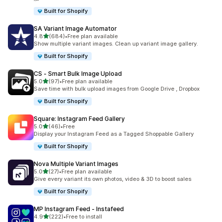
Built for Shopify
SA Variant Image Automator
5つ星中
4.8
(684)
•
Free plan available
合計レビュー数：684件
Show multiple variant images. Clean up variant image gallery.
Built for Shopify
CS ‑ Smart Bulk Image Upload
5つ星中
5.0
(97)
•
Free plan available
合計レビュー数：97件
Save time with bulk upload images from Google Drive , Dropbox
Built for Shopify
Square: Instagram Feed Gallery
5つ星中
5.0
(46)
•
Free
合計レビュー数：46件
Display your Instagram Feed as a Tagged Shoppable Gallery
Built for Shopify
Nova Multiple Variant Images
5つ星中
5.0
(27)
•
Free plan available
合計レビュー数：27件
Give every variant its own photos, video & 3D to boost sales
Built for Shopify
MP Instagram Feed ‑ Instafeed
5つ星中
4.9
(222)
•
Free to install
合計レビュー数：222件