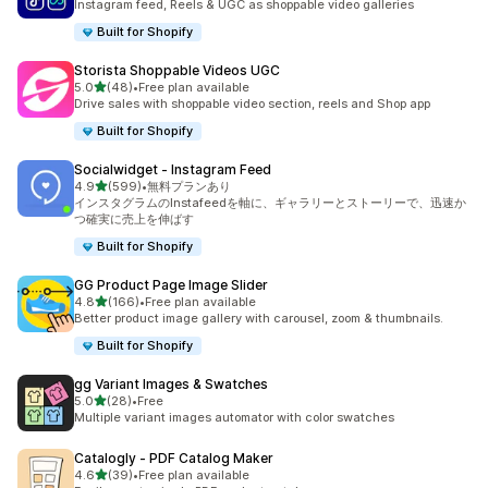
Instagram feed, Reels & UGC as shoppable video galleries
Built for Shopify
Storista Shoppable Videos UGC
5つ星中
5.0
(48)
•
Free plan available
合計レビュー数：48件
Drive sales with shoppable video section, reels and Shop app
Built for Shopify
Socialwidget ‑ Instagram Feed
5つ星中
4.9
(599)
•
無料プランあり
合計レビュー数：599件
インスタグラムのInstafeedを軸に、ギャラリーとストーリーで、迅速か
つ確実に売上を伸ばす
Built for Shopify
GG Product Page Image Slider
5つ星中
4.8
(166)
•
Free plan available
合計レビュー数：166件
Better product image gallery with carousel, zoom & thumbnails.
Built for Shopify
gg Variant Images & Swatches
5つ星中
5.0
(28)
•
Free
合計レビュー数：28件
Multiple variant images automator with color swatches
Catalogly ‑ PDF Catalog Maker
5つ星中
4.6
(39)
•
Free plan available
合計レビュー数：39件