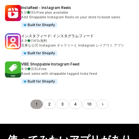
InstaReel ‑ Instagram Reels
5つ星中
5.0
(5)
•
Free plan available
合計レビュー数：5件
Add Shoppable Instagram Reels on your store to boost sales
Built for Shopify
インスタフィード: インスタグラムフィード
5つ星中
4.9
(141)
•
無料
合計レビュー数：141件
見事な公式 Instagram ギャラリーと Instagram レイアウト アプリ
Built for Shopify
VIBE Shoppable Instagram Feed
5つ星中
4.9
(53)
•
Free
合計レビュー数：53件
Boost sales with shoppable tagged Insta feed
Built for Shopify
1
2
3
4
10