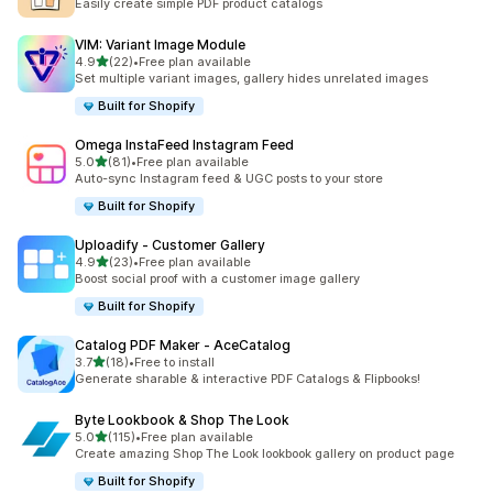
Easily create simple PDF product catalogs
VIM: Variant Image Module
5つ星中
4.9
(22)
•
Free plan available
合計レビュー数：22件
Set multiple variant images, gallery hides unrelated images
Built for Shopify
Omega InstaFeed Instagram Feed
5つ星中
5.0
(81)
•
Free plan available
合計レビュー数：81件
Auto-sync Instagram feed & UGC posts to your store
Built for Shopify
Uploadify ‑ Customer Gallery
5つ星中
4.9
(23)
•
Free plan available
合計レビュー数：23件
Boost social proof with a customer image gallery
Built for Shopify
Catalog PDF Maker ‑ AceCatalog
5つ星中
3.7
(18)
•
Free to install
合計レビュー数：18件
Generate sharable & interactive PDF Catalogs & Flipbooks!
Byte Lookbook & Shop The Look
5つ星中
5.0
(115)
•
Free plan available
合計レビュー数：115件
Create amazing Shop The Look lookbook gallery on product page
Built for Shopify