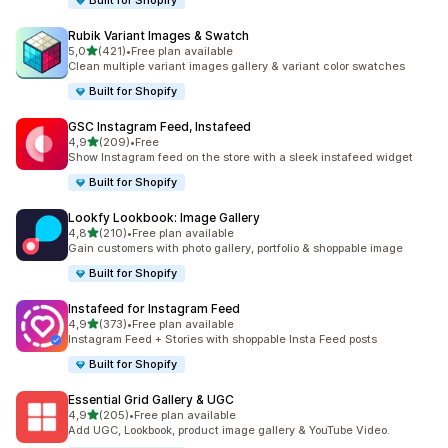
Built for Shopify
Rubik Variant Images & Swatch
av 5 stjerner
5,0
(421)
•
Free plan available
Totalt 421 omtaler
Clean multiple variant images gallery & variant color swatches
Built for Shopify
GSC Instagram Feed, Instafeed
av 5 stjerner
4,9
(209)
•
Free
Totalt 209 omtaler
Show Instagram feed on the store with a sleek instafeed widget
Built for Shopify
Lookfy Lookbook: Image Gallery
av 5 stjerner
4,8
(210)
•
Free plan available
Totalt 210 omtaler
Gain customers with photo gallery, portfolio & shoppable image
Built for Shopify
Instafeed for Instagram Feed
av 5 stjerner
4,9
(373)
•
Free plan available
Totalt 373 omtaler
Instagram Feed + Stories with shoppable Insta Feed posts
Built for Shopify
Essential Grid Gallery & UGC
av 5 stjerner
4,9
(205)
•
Free plan available
Totalt 205 omtaler
Add UGC, Lookbook, product image gallery & YouTube Video.