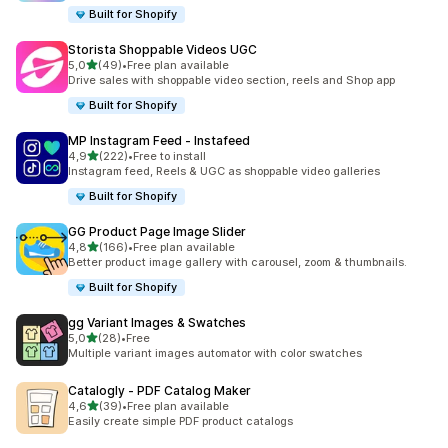
Built for Shopify
Storista Shoppable Videos UGC
av 5 stjerner
5,0
(49)
•
Free plan available
Totalt 49 omtaler
Drive sales with shoppable video section, reels and Shop app
Built for Shopify
MP Instagram Feed ‑ Instafeed
av 5 stjerner
4,9
(222)
•
Free to install
Totalt 222 omtaler
Instagram feed, Reels & UGC as shoppable video galleries
Built for Shopify
GG Product Page Image Slider
av 5 stjerner
4,8
(166)
•
Free plan available
Totalt 166 omtaler
Better product image gallery with carousel, zoom & thumbnails.
Built for Shopify
gg Variant Images & Swatches
av 5 stjerner
5,0
(28)
•
Free
Totalt 28 omtaler
Multiple variant images automator with color swatches
Catalogly ‑ PDF Catalog Maker
av 5 stjerner
4,6
(39)
•
Free plan available
Totalt 39 omtaler
Easily create simple PDF product catalogs