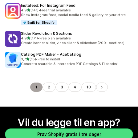
Instafeed: For Instagram Feed
av 5 stjerner
4,9
(141)
•
Free trial available
Totalt 141 omtaler
Show Instagram feed, social media feed & gallery on your store
Built for Shopify
Slider Revolution & Sections
av 5 stjerner
4,9
(171)
•
Free plan available
Totalt 171 omtaler
Create banner slider, video slider & slideshow (200+ sections)
Catalog PDF Maker ‑ AceCatalog
av 5 stjerner
3,7
(18)
•
Free to install
Totalt 18 omtaler
Generate sharable & interactive PDF Catalogs & Flipbooks!
1
2
3
4
10
Vil du legge til en app?
Prøv Shopify gratis i tre dager