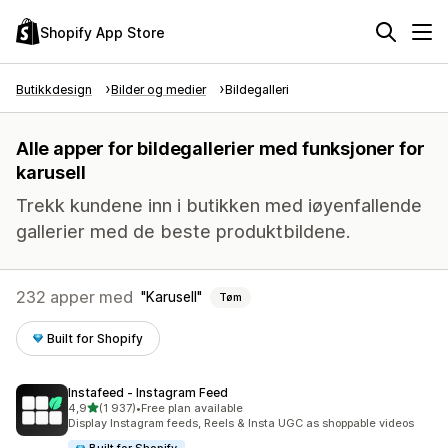
Shopify App Store
Butikkdesign
Bilder og medier
Bildegalleri
Alle apper for bildegallerier med funksjoner for
karusell
Trekk kundene inn i butikken med iøyenfallende
gallerier med de beste produktbildene.
232 apper med
Karusell
Tøm
Built for Shopify
Instafeed ‑ Instagram Feed
av 5 stjerner
4,9
(1 937)
•
Free plan available
Totalt 1937 omtaler
Display Instagram feeds, Reels & Insta UGC as shoppable videos