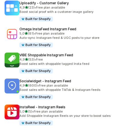
Uploadify ‑ Customer Gallery
av 5 stjerner
4,9
(23)
•
Free plan available
Totalt 23 omtaler
Boost social proof with a customer image gallery
Built for Shopify
Omega InstaFeed Instagram Feed
av 5 stjerner
5,0
(81)
•
Free plan available
Totalt 81 omtaler
Auto-sync Instagram feed & UGC posts to your store
Built for Shopify
VIBE Shoppable Instagram Feed
av 5 stjerner
4,9
(53)
•
Free
Totalt 53 omtaler
Boost sales with shoppable tagged Insta feed
Built for Shopify
Socialwidget ‑ Instagram Feed
av 5 stjerner
4,9
(600)
•
Free plan available
Totalt 600 omtaler
Boost sales with shoppable TikTok & Instagram feeds
Built for Shopify
InstaReel ‑ Instagram Reels
av 5 stjerner
5,0
(5)
•
Free plan available
Totalt 5 omtaler
Add Shoppable Instagram Reels on your store to boost sales
Built for Shopify