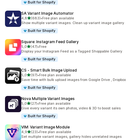
Built for Shopify
SA Variant Image Automator
av 5 stjerner
4,8
(683)
•
Free plan available
Totalt 683 omtaler
Show multiple variant images. Clean up variant image gallery.
Built for Shopify
Square: Instagram Feed Gallery
av 5 stjerner
5,0
(47)
•
Free
Totalt 47 omtaler
Display your Instagram Feed as a Tagged Shoppable Gallery
Built for Shopify
CS ‑ Smart Bulk Image Upload
av 5 stjerner
5,0
(97)
•
Free plan available
Totalt 97 omtaler
Save time with bulk upload images from Google Drive , Dropbox
Built for Shopify
Nova Multiple Variant Images
av 5 stjerner
5,0
(27)
•
Free plan available
Totalt 27 omtaler
Give every variant its own photos, video & 3D to boost sales
Built for Shopify
VIM: Variant Image Module
av 5 stjerner
4,9
(23)
•
Free plan available
Totalt 23 omtaler
Set multiple variant images, gallery hides unrelated images