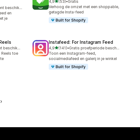
van 5 sterren
4,9
(53)
•
Gratis
53 recensies in totaal
Verhoog de omzet met een shoppable,
Gratis abonnement beschikbaar
getagde Insta-feed
eed en
t je
Built for Shopify
 Reels
Instafeed: For Instagram Feed
van 5 sterren
Gratis abonnement beschikbaar
4,9
(141)
•
Gratis proefperiode beschikbaar
141 recensies in totaal
 Reels toe
Toon een Instagram-feed,
te
socialmediafeed en galerij in je winkel
Built for Shopify