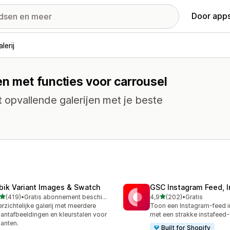
Door apps
lerij
en met functies voor carrousel
et opvallende galerijen met je beste
bik Variant Images & Swatch
GSC Instagram Feed, I
van 5 sterren
van 5 sterren
(419)
•
Gratis abonnement beschikbaar
4,9
(202)
•
Gratis
 recensies in totaal
202 recensies in totaal
rzichtelijke galerij met meerdere
Toon een Instagram-feed i
iantafbeeldingen en kleurstalen voor
met een strakke instafeed
ianten.
Built for Shopify