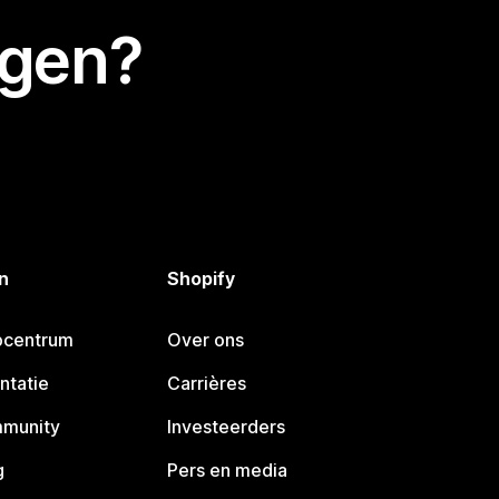
egen?
n
Shopify
pcentrum
Over ons
ntatie
Carrières
mmunity
Investeerders
g
Pers en media