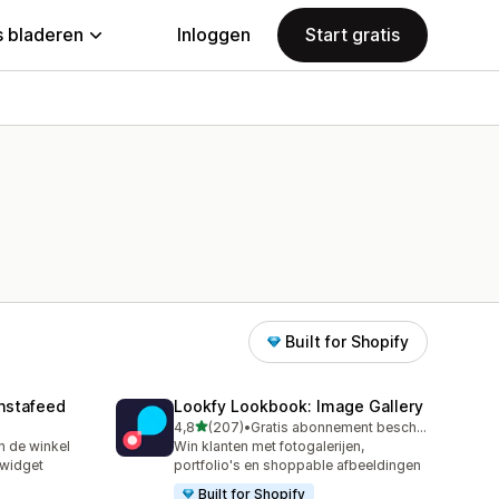
 bladeren
Inloggen
Start gratis
Built for Shopify
nstafeed
Lookfy Lookbook: Image Gallery
van 5 sterren
4,8
(207)
•
Gratis abonnement beschikbaar
207 recensies in totaal
n de winkel
Win klanten met fotogalerijen,
-widget
portfolio's en shoppable afbeeldingen
Built for Shopify