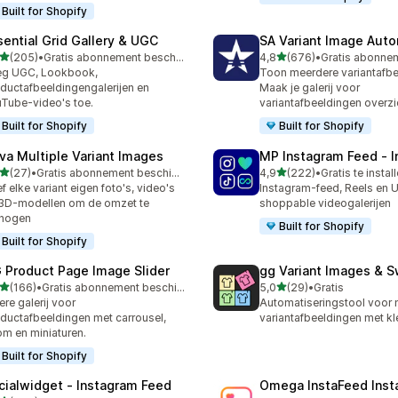
Built for Shopify
sential Grid Gallery & UGC
SA Variant Image Aut
van 5 sterren
van 5 sterren
(205)
•
Gratis abonnement beschikbaar
4,8
(676)
•
 recensies in totaal
676 recensies in totaal
eg UGC, Lookbook,
Toon meerdere variantafbe
ductafbeeldingengalerijen en
Maak je galerij voor
Tube-video's toe.
variantafbeeldingen overzic
Built for Shopify
Built for Shopify
va Multiple Variant Images
MP Instagram Feed ‑ I
van 5 sterren
van 5 sterren
(27)
•
Gratis abonnement beschikbaar
4,9
(222)
•
Gratis te instal
recensies in totaal
222 recensies in totaal
f elke variant eigen foto's, video's
Instagram-feed, Reels en 
3D-modellen om de omzet te
shoppable videogalerijen
rhogen
Built for Shopify
Built for Shopify
 Product Page Image Slider
gg Variant Images & 
van 5 sterren
van 5 sterren
(166)
•
Gratis abonnement beschikbaar
5,0
(29)
•
Gratis
 recensies in totaal
29 recensies in totaal
ere galerij voor
Automatiseringstool voor
ductafbeeldingen met carrousel,
variantafbeeldingen met k
m en miniaturen.
Built for Shopify
cialwidget ‑ Instagram Feed
Omega InstaFeed Inst