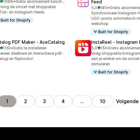
van 5 sterren
(599)
•
Gratis abonnement beschikbaar
Feed
 recensies in totaal
hoog de omzet met shoppable
van 5 sterren
5,0
(81)
•
81 recensies in totaal
Tok- en Instagram-feeds
Synchroniseer Instagram-f
UGC-posts automatisch me
Built for Shopify
webshop
Built for Shopify
talog PDF Maker ‑ AceCatalog
InstaReel ‑ Instagram
van 5 sterren
van 5 sterren
(16)
•
Gratis te installeren
5,0
(5)
•
recensies in totaal
5 recensies in totaal
ereer deelbare en interactieve pdf-
Voeg shoppable Instagram
alogi en flipbooks!
aan je winkel om de omzet 
stimuleren
Built for Shopify
Volgende
1
2
3
4
…
10