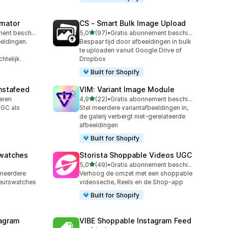
omator
CS ‑ Smart Bulk Image Upload
van 5 sterren
Gratis abonnement beschikbaar
5,0
(97)
•
Gratis abonnement beschikbaar
97 recensies in totaal
eldingen.
Bespaar tijd door afbeeldingen in bulk
te uploaden vanuit Google Drive of
htelijk.
Dropbox
Built for Shopify
nstafeed
VIM: Variant Image Module
van 5 sterren
leren
4,9
(22)
•
Gratis abonnement beschikbaar
22 recensies in totaal
UGC als
Stel meerdere variantafbeeldingen in,
de galerij verbergt niet-gerelateerde
afbeeldingen
Built for Shopify
Swatches
Storista Shoppable Videos UGC
van 5 sterren
5,0
(49)
•
Gratis abonnement beschikbaar
49 recensies in totaal
 meerdere
Verhoog de omzet met een shoppable
leurswatches
videosectie, Reels en de Shop-app
Built for Shopify
agram
VIBE Shoppable Instagram Feed