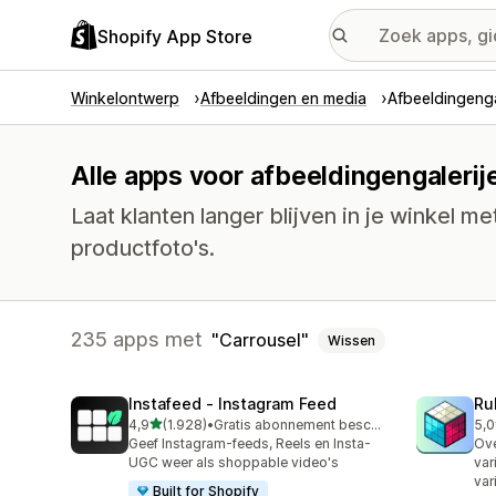
Shopify App Store
Winkelontwerp
Afbeeldingen en media
Afbeeldingenga
Alle apps voor afbeeldingengalerij
Laat klanten langer blijven in je winkel m
productfoto's.
235 apps met
Carrousel
Wissen
Instafeed ‑ Instagram Feed
Ru
van 5 sterren
4,9
(1.928)
•
Gratis abonnement beschikbaar
5,0
1928 recensies in totaal
419
Geef Instagram-feeds, Reels en Insta-
Ove
UGC weer als shoppable video's
var
var
Built for Shopify