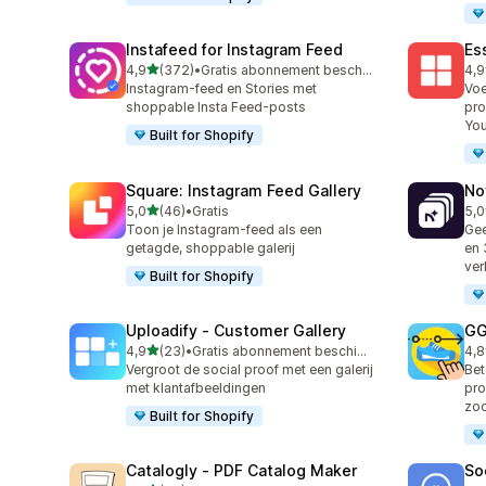
Instafeed for Instagram Feed
Es
van 5 sterren
4,9
(372)
•
Gratis abonnement beschikbaar
4,9
372 recensies in totaal
205
Instagram-feed en Stories met
Vo
shoppable Insta Feed-posts
pro
You
Built for Shopify
Square: Instagram Feed Gallery
No
van 5 sterren
5,0
(46)
•
Gratis
5,0
46 recensies in totaal
27 
Toon je Instagram-feed als een
Gee
getagde, shoppable galerij
en 
ve
Built for Shopify
Uploadify ‑ Customer Gallery
GG
van 5 sterren
4,9
(23)
•
Gratis abonnement beschikbaar
4,8
23 recensies in totaal
166
Vergroot de social proof met een galerij
Bet
met klantafbeeldingen
pro
zoo
Built for Shopify
Catalogly ‑ PDF Catalog Maker
So