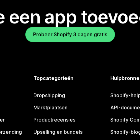
je een app toevo
Probeer Shopify 3 dagen gratis
Topcategorieën
Hulpbronne
Dropshipping
Shopify-hel
n
Marktplaatsen
API-docume
pen
Productrecensies
Shopify Co
erzending
Upselling en bundels
Shopify-blo