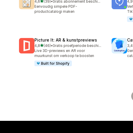
van 5 sterren
4,6
(39)
•
Gratis abonnement beschikbaar
4,9
39 recensies in totaal
599
Eenvoudig simpele PDF-
Ver
productcatalogi maken
Tik
Picture It: AR & kunstpreviews
Ca
van 5 sterren
4,8
(46)
•
Gratis proefperiode beschikbaar
3,4
46 recensies in totaal
16 
Live 3D-previews en AR voor
Gen
muurkunst om verkoop te boosten
cat
Built for Shopify