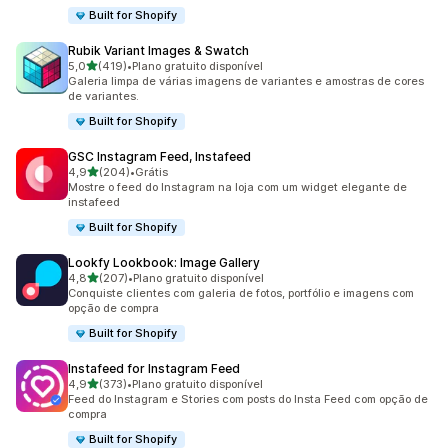
Built for Shopify
Rubik Variant Images & Swatch
de 5 estrelas
5,0
(419)
•
Plano gratuito disponível
419 avaliações ao todo
Galeria limpa de várias imagens de variantes e amostras de cores
de variantes.
Built for Shopify
GSC Instagram Feed, Instafeed
de 5 estrelas
4,9
(204)
•
Grátis
204 avaliações ao todo
Mostre o feed do Instagram na loja com um widget elegante de
instafeed
Built for Shopify
Lookfy Lookbook: Image Gallery
de 5 estrelas
4,8
(207)
•
Plano gratuito disponível
207 avaliações ao todo
Conquiste clientes com galeria de fotos, portfólio e imagens com
opção de compra
Built for Shopify
Instafeed for Instagram Feed
de 5 estrelas
4,9
(373)
•
Plano gratuito disponível
373 avaliações ao todo
Feed do Instagram e Stories com posts do Insta Feed com opção de
compra
Built for Shopify