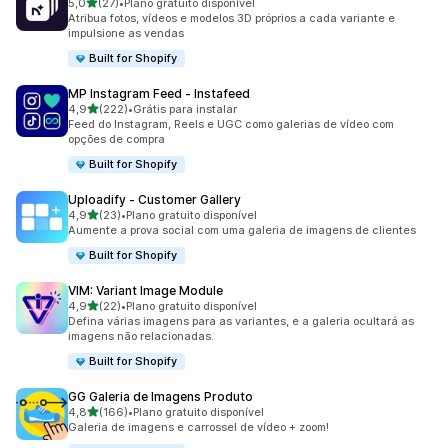
de 5 estrelas
5,0
(27)
•
Plano gratuito disponível
27 avaliações ao todo
Atribua fotos, vídeos e modelos 3D próprios a cada variante e
impulsione as vendas
Built for Shopify
MP Instagram Feed ‑ Instafeed
de 5 estrelas
4,9
(222)
•
Grátis para instalar
222 avaliações ao todo
Feed do Instagram, Reels e UGC como galerias de vídeo com
opções de compra
Built for Shopify
Uploadify ‑ Customer Gallery
de 5 estrelas
4,9
(23)
•
Plano gratuito disponível
23 avaliações ao todo
Aumente a prova social com uma galeria de imagens de clientes
Built for Shopify
VIM: Variant Image Module
de 5 estrelas
4,9
(22)
•
Plano gratuito disponível
22 avaliações ao todo
Defina várias imagens para as variantes, e a galeria ocultará as
imagens não relacionadas.
Built for Shopify
GG Galeria de Imagens Produto
de 5 estrelas
4,8
(166)
•
Plano gratuito disponível
166 avaliações ao todo
Galeria de imagens e carrossel de vídeo + zoom!