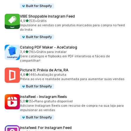
Built for Shopify
VIBE Shoppable Instagram Feed
de 5 estrelas
4,9
(53)
•
Grátis
53 avaliações ao todo
Impulsione as vendas com produtos marcados para compra no feed
do Insta
Built for Shopify
Catalog PDF Maker ‑ AceCatalog
de 5 estrelas
3,4
(16)
•
Grátis para instalar
16 avaliações ao todo
Gere catálogos e flipbooks em PDF interativos e fáceis de
compartilhar!
Picture It: Prévia de Arte, RA
de 5 estrelas
4,8
(46)
•
Avaliação gratuita
46 avaliações ao todo
Prévia ao vivo e realidade aumentada para aumentar suas vendas
Built for Shopify
InstaReel ‑ Instagram Reels
de 5 estrelas
5,0
(5)
•
Plano gratuito disponível
5 avaliações ao todo
Adicione Instagram Reels com recurso de compra na sua loja para
impulsionar as vendas
Built for Shopify
Instafeed: For Instagram Feed