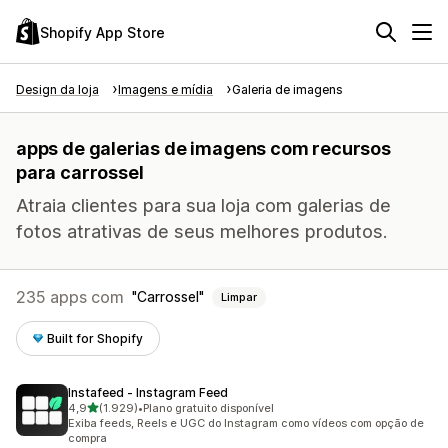
Shopify App Store
Design da loja
Imagens e mídia
Galeria de imagens
apps de galerias de imagens com recursos
para carrossel
Atraia clientes para sua loja com galerias de
fotos atrativas de seus melhores produtos.
235 apps com
Carrossel
Limpar
Built for Shopify
Instafeed ‑ Instagram Feed
de 5 estrelas
4,9
(1.929)
•
Plano gratuito disponível
1929 avaliações ao todo
Exiba feeds, Reels e UGC do Instagram como vídeos com opção de
compra