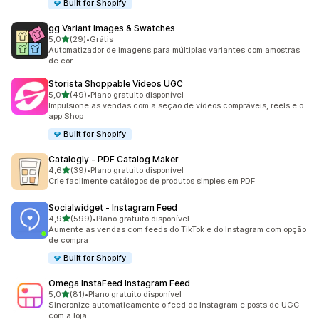
Built for Shopify
gg Variant Images & Swatches
de 5 estrelas
5,0
(29)
•
Grátis
29 avaliações ao todo
Automatizador de imagens para múltiplas variantes com amostras
de cor
Storista Shoppable Videos UGC
de 5 estrelas
5,0
(49)
•
Plano gratuito disponível
49 avaliações ao todo
Impulsione as vendas com a seção de vídeos compráveis, reels e o
app Shop
Built for Shopify
Catalogly ‑ PDF Catalog Maker
de 5 estrelas
4,6
(39)
•
Plano gratuito disponível
39 avaliações ao todo
Crie facilmente catálogos de produtos simples em PDF
Socialwidget ‑ Instagram Feed
de 5 estrelas
4,9
(599)
•
Plano gratuito disponível
599 avaliações ao todo
Aumente as vendas com feeds do TikTok e do Instagram com opção
de compra
Built for Shopify
Omega InstaFeed Instagram Feed
de 5 estrelas
5,0
(81)
•
Plano gratuito disponível
81 avaliações ao todo
Sincronize automaticamente o feed do Instagram e posts de UGC
com a loja