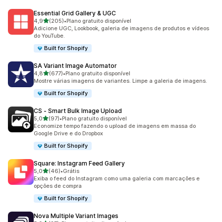
Essential Grid Gallery & UGC
de 5 estrelas
4,9
(205)
•
Plano gratuito disponível
205 avaliações ao todo
Adicione UGC, Lookbook, galeria de imagens de produtos e vídeos
do YouTube.
Built for Shopify
SA Variant Image Automator
de 5 estrelas
4,8
(677)
•
Plano gratuito disponível
677 avaliações ao todo
Mostre várias imagens de variantes. Limpe a galeria de imagens.
Built for Shopify
CS ‑ Smart Bulk Image Upload
de 5 estrelas
5,0
(97)
•
Plano gratuito disponível
97 avaliações ao todo
Economize tempo fazendo o upload de imagens em massa do
Google Drive e do Dropbox
Built for Shopify
Square: Instagram Feed Gallery
de 5 estrelas
5,0
(46)
•
Grátis
46 avaliações ao todo
Exiba o feed do Instagram como uma galeria com marcações e
opções de compra
Built for Shopify
Nova Multiple Variant Images