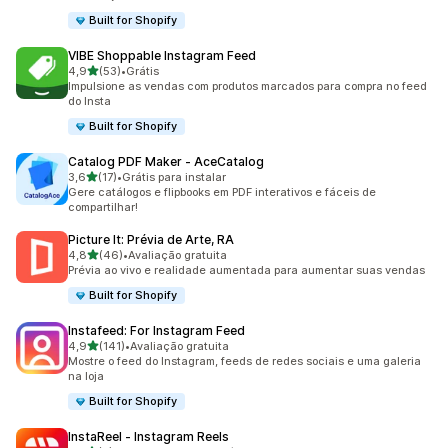
Built for Shopify
VIBE Shoppable Instagram Feed
de 5 estrelas
4,9
(53)
•
Grátis
53 avaliações ao todo
Impulsione as vendas com produtos marcados para compra no feed
do Insta
Built for Shopify
Catalog PDF Maker ‑ AceCatalog
de 5 estrelas
3,6
(17)
•
Grátis para instalar
17 avaliações ao todo
Gere catálogos e flipbooks em PDF interativos e fáceis de
compartilhar!
Picture It: Prévia de Arte, RA
de 5 estrelas
4,8
(46)
•
Avaliação gratuita
46 avaliações ao todo
Prévia ao vivo e realidade aumentada para aumentar suas vendas
Built for Shopify
Instafeed: For Instagram Feed
de 5 estrelas
4,9
(141)
•
Avaliação gratuita
141 avaliações ao todo
Mostre o feed do Instagram, feeds de redes sociais e uma galeria
na loja
Built for Shopify
InstaReel ‑ Instagram Reels