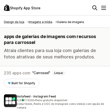
Shopify App Store
Design da loja
Imagens e mídia
Galeria de imagens
apps de galerias de imagens com recursos
para carrossel
Atraia clientes para sua loja com galerias de
fotos atrativas de seus melhores produtos.
235 apps com
Carrossel
Limpar
Built for Shopify
Instafeed ‑ Instagram Feed
de 5 estrelas
4,9
(1.929)
•
Plano gratuito disponível
1929 avaliações ao todo
Exiba feeds, Reels e UGC do Instagram como vídeos com opção de
compra