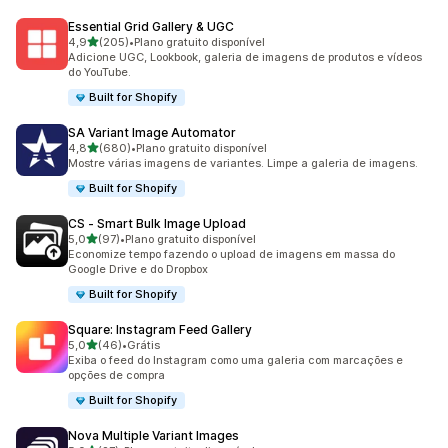
Essential Grid Gallery & UGC
de 5 estrelas
4,9
(205)
•
Plano gratuito disponível
205 avaliações ao todo
Adicione UGC, Lookbook, galeria de imagens de produtos e vídeos
do YouTube.
Built for Shopify
SA Variant Image Automator
de 5 estrelas
4,8
(680)
•
Plano gratuito disponível
680 avaliações ao todo
Mostre várias imagens de variantes. Limpe a galeria de imagens.
Built for Shopify
CS ‑ Smart Bulk Image Upload
de 5 estrelas
5,0
(97)
•
Plano gratuito disponível
97 avaliações ao todo
Economize tempo fazendo o upload de imagens em massa do
Google Drive e do Dropbox
Built for Shopify
Square: Instagram Feed Gallery
de 5 estrelas
5,0
(46)
•
Grátis
46 avaliações ao todo
Exiba o feed do Instagram como uma galeria com marcações e
opções de compra
Built for Shopify
Nova Multiple Variant Images