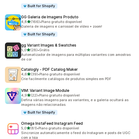
Built for Shopify
GG Galeria de Imagens Produto
de 5 estrelas
4,8
(166)
•
Plano gratuito disponível
166 avaliações ao todo
Galeria de imagens e carrossel de vídeo + zoom!
Built for Shopify
gg Variant Images & Swatches
de 5 estrelas
5,0
(28)
•
Grátis
28 avaliações ao todo
Automatizador de imagens para múltiplas variantes com amostras
de cor
Catalogly ‑ PDF Catalog Maker
de 5 estrelas
4,6
(39)
•
Plano gratuito disponível
39 avaliações ao todo
Crie facilmente catálogos de produtos simples em PDF
VIM: Variant Image Module
de 5 estrelas
4,9
(22)
•
Plano gratuito disponível
22 avaliações ao todo
Defina várias imagens para as variantes, e a galeria ocultará as
imagens não relacionadas.
Built for Shopify
Omega InstaFeed Instagram Feed
de 5 estrelas
5,0
(81)
•
Plano gratuito disponível
81 avaliações ao todo
Sincronize automaticamente o feed do Instagram e posts de UGC
com a loja