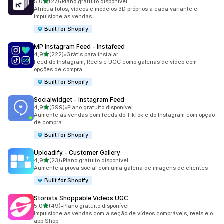
de 5 estrelas
5,0
(27)
•
Plano gratuito disponível
27 avaliações ao todo
Atribua fotos, vídeos e modelos 3D próprios a cada variante e
impulsione as vendas
Built for Shopify
MP Instagram Feed ‑ Instafeed
de 5 estrelas
4,9
(222)
•
Grátis para instalar
222 avaliações ao todo
Feed do Instagram, Reels e UGC como galerias de vídeo com
opções de compra
Built for Shopify
Socialwidget ‑ Instagram Feed
de 5 estrelas
4,9
(599)
•
Plano gratuito disponível
599 avaliações ao todo
Aumente as vendas com feeds do TikTok e do Instagram com opção
de compra
Built for Shopify
Uploadify ‑ Customer Gallery
de 5 estrelas
4,9
(23)
•
Plano gratuito disponível
23 avaliações ao todo
Aumente a prova social com uma galeria de imagens de clientes
Built for Shopify
Storista Shoppable Videos UGC
de 5 estrelas
5,0
(49)
•
Plano gratuito disponível
49 avaliações ao todo
Impulsione as vendas com a seção de vídeos compráveis, reels e o
app Shop