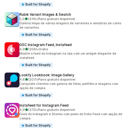
Built for Shopify
Rubik Variant Images & Swatch
de 5 estrelas
5,0
(419)
•
Plano gratuito disponível
419 avaliações ao todo
Galeria limpa de várias imagens de variantes e amostras de cores
de variantes.
Built for Shopify
GSC Instagram Feed, Instafeed
de 5 estrelas
4,9
(206)
•
Grátis
206 avaliações ao todo
Mostre o feed do Instagram na loja com um widget elegante de
instafeed
Built for Shopify
Lookfy Lookbook: Image Gallery
de 5 estrelas
4,8
(207)
•
Plano gratuito disponível
207 avaliações ao todo
Conquiste clientes com galeria de fotos, portfólio e imagens com
opção de compra
Built for Shopify
Instafeed for Instagram Feed
de 5 estrelas
4,9
(373)
•
Plano gratuito disponível
373 avaliações ao todo
Feed do Instagram e Stories com posts do Insta Feed com opção de
compra
Built for Shopify