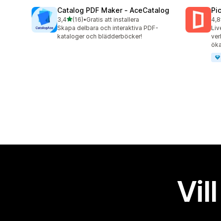
Catalog PDF Maker ‑ AceCatalog
Pi
av 5 stjärnor
3,4
(16)
•
Gratis att installera
4,8
16 recensioner totalt
46 
Skapa delbara och interaktiva PDF-
Liv
kataloger och blädderböcker!
ver
öka
Vil