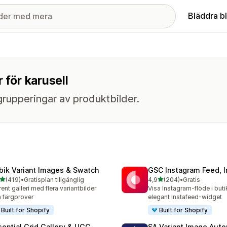
Bläddra b
 för karusell
grupperingar av produktbilder.
bik Variant Images & Swatch
GSC Instagram Feed, I
av 5 stjärnor
av 5 stjärnor
(419)
•
Gratisplan tillgänglig
4,9
(204)
•
Gratis
 recensioner totalt
204 recensioner totalt
lrent galleri med flera variantbilder
Visa Instagram-flöde i but
 färgprover
elegant Instafeed-widget
Built for Shopify
Built for Shopify
sential Grid Gallery & UGC
SA Variant Image Aut