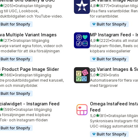
av 5 stjärnor
av 5 stjärnor
(205)
•
Gratisplan tillgänglig
4,8
(677)
•
Gratisplan tillg
 recensioner totalt
677 recensioner totalt
g till UGC, Lookbook,
Visa flera variantbilder. Ren
duktbildgalleri och YouTube-video.
för variantbilder.
Built for Shopify
Built for Shopify
va Multiple Variant Images
MP Instagram Feed ‑ I
av 5 stjärnor
av 5 stjärnor
(27)
•
Gratisplan tillgänglig
4,9
(222)
•
Gratis att instal
recensioner totalt
222 recensioner totalt
varje variant egna foton, videor och
Instagram-flöden, Reels 
modeller för att öka försäljningen
köpbara videogallerier
Built for Shopify
Built for Shopify
 Product Page Image Slider
gg Variant Images & 
av 5 stjärnor
av 5 stjärnor
(166)
•
Gratisplan tillgänglig
5,0
(29)
•
Gratis
 recensioner totalt
29 recensioner totalt
tre produktbildsgalleri med karusell,
Automatiserare för flera var
m och miniatyrbilder.
med färgprover
Built for Shopify
cialwidget ‑ Instagram Feed
Omega InstaFeed Inst
av 5 stjärnor
(599)
•
Gratisplan tillgänglig
Feed
 recensioner totalt
 försäljningen med köpbara
av 5 stjärnor
5,0
(81)
•
Gratisplan tillgä
81 recensioner totalt
Tok- och Instagram-flöden
Synkronisera Instagram-fl
UGC-inlägg automatiskt till
Built for Shopify
Built for Shopify