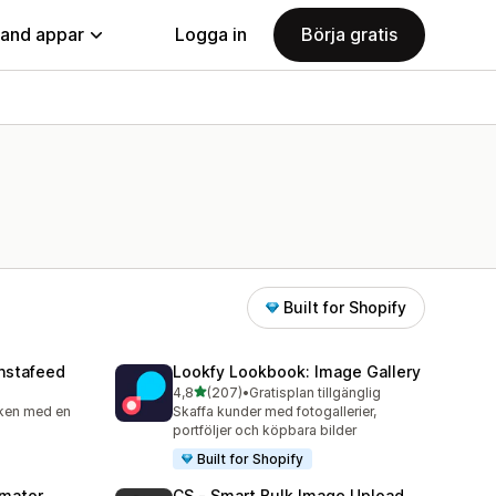
land appar
Logga in
Börja gratis
Built for Shopify
nstafeed
Lookfy Lookbook: Image Gallery
av 5 stjärnor
4,8
(207)
•
Gratisplan tillgänglig
207 recensioner totalt
iken med en
Skaffa kunder med fotogallerier,
portföljer och köpbara bilder
Built for Shopify
omator
CS ‑ Smart Bulk Image Upload