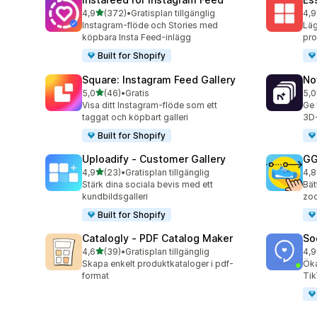
av 5 stjärnor
4,9
(372)
•
Gratisplan tillgänglig
4,9
372 recensioner totalt
205
Instagram-flöde och Stories med
Läg
köpbara Insta Feed-inlägg
pro
Built for Shopify
Square: Instagram Feed Gallery
No
av 5 stjärnor
5,0
(46)
•
Gratis
5,0
46 recensioner totalt
27 
Visa ditt Instagram-flöde som ett
Ge 
taggat och köpbart galleri
3D-
Built for Shopify
Uploadify ‑ Customer Gallery
GG
av 5 stjärnor
4,9
(23)
•
Gratisplan tillgänglig
4,8
23 recensioner totalt
166
Stärk dina sociala bevis med ett
Bät
kundbildsgalleri
zoo
Built for Shopify
Catalogly ‑ PDF Catalog Maker
So
av 5 stjärnor
4,6
(39)
•
Gratisplan tillgänglig
4,9
39 recensioner totalt
599
Skapa enkelt produktkataloger i pdf-
Öka
format
Tik