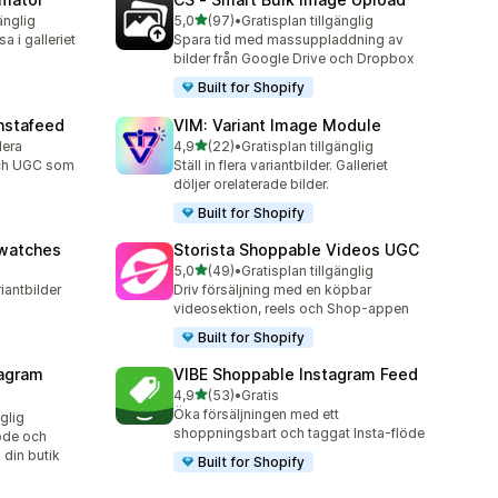
av 5 stjärnor
änglig
5,0
(97)
•
Gratisplan tillgänglig
97 recensioner totalt
sa i galleriet
Spara tid med massuppladdning av
bilder från Google Drive och Dropbox
Built for Shopify
nstafeed
VIM: Variant Image Module
av 5 stjärnor
lera
4,9
(22)
•
Gratisplan tillgänglig
22 recensioner totalt
och UGC som
Ställ in flera variantbilder. Galleriet
döljer orelaterade bilder.
Built for Shopify
Swatches
Storista Shoppable Videos UGC
av 5 stjärnor
5,0
(49)
•
Gratisplan tillgänglig
49 recensioner totalt
iantbilder
Driv försäljning med en köpbar
videosektion, reels och Shop-appen
Built for Shopify
agram
VIBE Shoppable Instagram Feed
av 5 stjärnor
4,9
(53)
•
Gratis
53 recensioner totalt
Öka försäljningen med ett
nglig
shoppningsbart och taggat Insta-flöde
öde och
 din butik
Built for Shopify