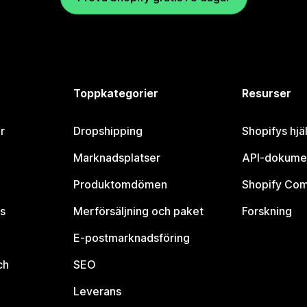
Toppkategorier
Resurser
r
Dropshipping
Shopifys hjä
Marknadsplatser
API-dokume
Produktomdömen
Shopify Co
s
Merförsäljning och paket
Forskning
E-postmarknadsföring
ch
SEO
Leverans