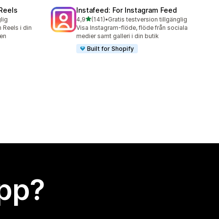
 Reels
Instafeed: For Instagram Feed
av 5 stjärnor
lig
4,9
(141)
•
Gratis testversion tillgänglig
141 recensioner totalt
 Reels i din
Visa Instagram-flöde, flöde från sociala
gen
medier samt galleri i din butik
Built for Shopify
app?