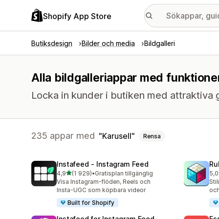
Shopify App Store
Butiksdesign
Bilder och media
Bildgalleri
Alla bildgalleriappar med funktioner
Locka in kunder i butiken med attraktiva 
235 appar med
Karusell
Rensa
Instafeed ‑ Instagram Feed
Ru
av 5 stjärnor
4,9
(1 929)
•
Gratisplan tillgänglig
5,0
1929 recensioner totalt
419
Visa Instagram-flöden, Reels och
Sti
Insta-UGC som köpbara videor
och
Built for Shopify
Instafeed for Instagram Feed
Es