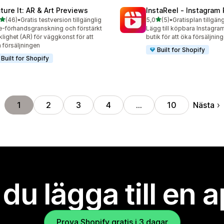
cture It: AR & Art Previews
InstaReel ‑ Instagram
av 5 stjärnor
av 5 stjärnor
(46)
•
Gratis testversion tillgänglig
5,0
(5)
•
Gratisplan tillgäng
recensioner totalt
5 recensioner totalt
e-förhandsgranskning och förstärkt
Lägg till köpbara Instagram
klighet (AR) för väggkonst för att
butik för att öka försäljnin
 försäljningen
Built for Shopify
Built for Shopify
Nästa
1
2
3
4
…
10
l du lägga till en 
Prova Shopify gratis i 3 dagar