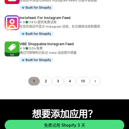
在商店中添加可购物的 Instagram Reels 以提升销售额
Built for Shopify
Instafeed: For Instagram Feed
星（满分 5 星）
4.9
(141)
•
提供免费试用
总共 141 条评论
在您的商店中显示 Instagram 动态、社交媒体动态和图库
Built for Shopify
VIBE Shoppable Instagram Feed
星（满分 5 星）
4.9
(53)
•
免费
总共 53 条评论
通过可购物的已标记 Insta 动态提升销量
Built for Shopify
1
2
3
4
10
想要添加应用？
免费试用 Shopify 3 天