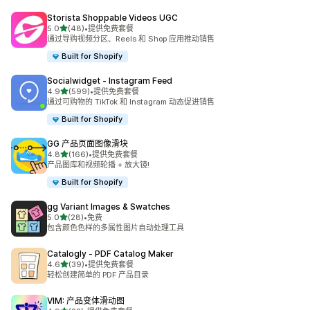
Storista Shoppable Videos UGC
星（满分 5 星）
5.0
(48)
•
提供免费套餐
总共 48 条评论
通过导购视频分区、Reels 和 Shop 应用推动销售
Built for Shopify
Socialwidget ‑ Instagram Feed
星（满分 5 星）
4.9
(599)
•
提供免费套餐
总共 599 条评论
通过可购物的 TikTok 和 Instagram 动态促进销售
Built for Shopify
GG 产品页面图像滑块
星（满分 5 星）
4.8
(166)
•
提供免费套餐
总共 166 条评论
产品图库和视频轮播 + 放大镜!
Built for Shopify
gg Variant Images & Swatches
星（满分 5 星）
5.0
(28)
•
免费
总共 28 条评论
包含颜色色样的多属性图片自动处理工具
Catalogly ‑ PDF Catalog Maker
星（满分 5 星）
4.6
(39)
•
提供免费套餐
总共 39 条评论
轻松创建简单的 PDF 产品目录
VIM: 产品变体滑动图