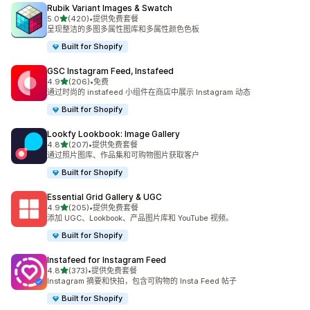
Rubik Variant Images & Swatch
星（满分 5 星）
5.0
(420)
•
提供免费套餐
总共 420 条评论
呈现整洁的多图多属性图库和多属性颜色色板
Built for Shopify
GSC Instagram Feed, Instafeed
星（满分 5 星）
4.9
(206)
•
免费
总共 206 条评论
通过时尚的 instafeed 小组件在商店中展示 Instagram 动态
Built for Shopify
Lookfy Lookbook: Image Gallery
星（满分 5 星）
4.8
(207)
•
提供免费套餐
总共 207 条评论
通过照片图库、作品集和可购物图片获取客户
Built for Shopify
Essential Grid Gallery & UGC
星（满分 5 星）
4.9
(205)
•
提供免费套餐
总共 205 条评论
添加 UGC、Lookbook、产品图片库和 YouTube 视频。
Built for Shopify
Instafeed for Instagram Feed
星（满分 5 星）
4.8
(373)
•
提供免费套餐
总共 373 条评论
Instagram 摘要和快拍，包含可购物的 Insta Feed 帖子
Built for Shopify