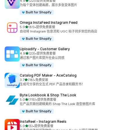
星（满分 5 星）
4.9
(22)
•
提供免费套餐
总共 22 条评论
为每个变体创建画廊，展示多张变体图片
Built for Shopify
Omega InstaFeed Instagram Feed
星（满分 5 星）
5.0
(81)
•
提供免费套餐
总共 81 条评论
自动将 Instagram 信息流和 UGC 帖子同步到您的商店
Built for Shopify
Uploadify ‑ Customer Gallery
星（满分 5 星）
4.9
(23)
•
提供免费套餐
总共 23 条评论
通过客户图片库提升社会认同感
Built for Shopify
Catalog PDF Maker ‑ AceCatalog
星（满分 5 星）
3.7
(18)
•
免费安装
总共 18 条评论
生成可分享的交互式 PDF 产品目录和翻页书！
Byte Lookbook & Shop The Look
星（满分 5 星）
5.0
(115)
•
提供免费套餐
总共 115 条评论
在产品页面创建精美的 Shop The Look 造型册图片库
Built for Shopify
InstaReel ‑ Instagram Reels
星（满分 5 星）
5.0
(5)
•
提供免费套餐
总共 5 条评论