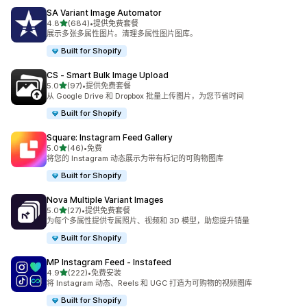
SA Variant Image Automator
星（满分 5 星）
4.8
(684)
•
提供免费套餐
总共 684 条评论
展示多张多属性图片。清理多属性图片图库。
Built for Shopify
CS ‑ Smart Bulk Image Upload
星（满分 5 星）
5.0
(97)
•
提供免费套餐
总共 97 条评论
从 Google Drive 和 Dropbox 批量上传图片，为您节省时间
Built for Shopify
Square: Instagram Feed Gallery
星（满分 5 星）
5.0
(46)
•
免费
总共 46 条评论
将您的 Instagram 动态展示为带有标记的可购物图库
Built for Shopify
Nova Multiple Variant Images
星（满分 5 星）
5.0
(27)
•
提供免费套餐
总共 27 条评论
为每个多属性提供专属照片、视频和 3D 模型，助您提升销量
Built for Shopify
MP Instagram Feed ‑ Instafeed
星（满分 5 星）
4.9
(222)
•
免费安装
总共 222 条评论
将 Instagram 动态、Reels 和 UGC 打造为可购物的视频图库
Built for Shopify