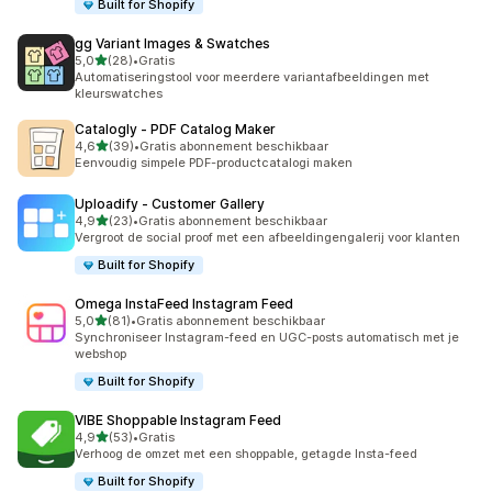
Built for Shopify
gg Variant Images & Swatches
van 5 sterren
5,0
(28)
•
Gratis
28 recensies in totaal
Automatiseringstool voor meerdere variantafbeeldingen met
kleurswatches
Catalogly ‑ PDF Catalog Maker
van 5 sterren
4,6
(39)
•
Gratis abonnement beschikbaar
39 recensies in totaal
Eenvoudig simpele PDF-productcatalogi maken
Uploadify ‑ Customer Gallery
van 5 sterren
4,9
(23)
•
Gratis abonnement beschikbaar
23 recensies in totaal
Vergroot de social proof met een afbeeldingengalerij voor klanten
Built for Shopify
Omega InstaFeed Instagram Feed
van 5 sterren
5,0
(81)
•
Gratis abonnement beschikbaar
81 recensies in totaal
Synchroniseer Instagram-feed en UGC-posts automatisch met je
webshop
Built for Shopify
VIBE Shoppable Instagram Feed
van 5 sterren
4,9
(53)
•
Gratis
53 recensies in totaal
Verhoog de omzet met een shoppable, getagde Insta-feed
Built for Shopify