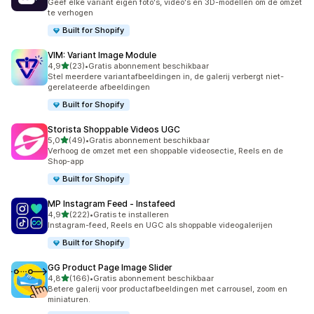
Geef elke variant eigen foto's, video's en 3D-modellen om de omzet
te verhogen
Built for Shopify
VIM: Variant Image Module
van 5 sterren
4,9
(23)
•
Gratis abonnement beschikbaar
23 recensies in totaal
Stel meerdere variantafbeeldingen in, de galerij verbergt niet-
gerelateerde afbeeldingen
Built for Shopify
Storista Shoppable Videos UGC
van 5 sterren
5,0
(49)
•
Gratis abonnement beschikbaar
49 recensies in totaal
Verhoog de omzet met een shoppable videosectie, Reels en de
Shop-app
Built for Shopify
MP Instagram Feed ‑ Instafeed
van 5 sterren
4,9
(222)
•
Gratis te installeren
222 recensies in totaal
Instagram-feed, Reels en UGC als shoppable videogalerijen
Built for Shopify
GG Product Page Image Slider
van 5 sterren
4,8
(166)
•
Gratis abonnement beschikbaar
166 recensies in totaal
Betere galerij voor productafbeeldingen met carrousel, zoom en
miniaturen.