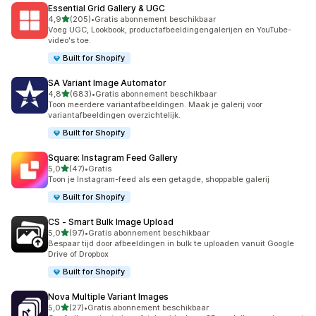
Essential Grid Gallery & UGC
van 5 sterren
4,9
(205)
•
Gratis abonnement beschikbaar
205 recensies in totaal
Voeg UGC, Lookbook, productafbeeldingengalerijen en YouTube-
video's toe.
Built for Shopify
SA Variant Image Automator
van 5 sterren
4,8
(683)
•
Gratis abonnement beschikbaar
683 recensies in totaal
Toon meerdere variantafbeeldingen. Maak je galerij voor
variantafbeeldingen overzichtelijk.
Built for Shopify
Square: Instagram Feed Gallery
van 5 sterren
5,0
(47)
•
Gratis
47 recensies in totaal
Toon je Instagram-feed als een getagde, shoppable galerij
Built for Shopify
CS ‑ Smart Bulk Image Upload
van 5 sterren
5,0
(97)
•
Gratis abonnement beschikbaar
97 recensies in totaal
Bespaar tijd door afbeeldingen in bulk te uploaden vanuit Google
Drive of Dropbox
Built for Shopify
Nova Multiple Variant Images
van 5 sterren
5,0
(27)
•
Gratis abonnement beschikbaar
27 recensies in totaal