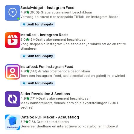
Socialwidget ‑ Instagram Feed
van 5 sterren
4,9
(600)
•
Gratis abonnement beschikbaar
600 recensies in totaal
Verhoog de omzet met shoppable TikTok- en Instagram-feeds
Built for Shopify
InstaReel ‑ Instagram Reels
van 5 sterren
5,0
(5)
•
Gratis abonnement beschikbaar
5 recensies in totaal
Voeg shoppable Instagram Reels toe aan je winkel om de omzet te
stimuleren
Built for Shopify
Instafeed: For Instagram Feed
van 5 sterren
4,9
(141)
•
Gratis proefperiode beschikbaar
141 recensies in totaal
Toon een Instagram-feed, socialmediafeed en galerij in je winkel
Built for Shopify
Slider Revolution & Sections
van 5 sterren
4,9
(171)
•
Gratis abonnement beschikbaar
171 recensies in totaal
Maak bannersliders, videosliders en diavoorstellingen (200+
secties)
Catalog PDF Maker ‑ AceCatalog
van 5 sterren
3,7
(18)
•
Gratis te installeren
18 recensies in totaal
Genereer deelbare en interactieve pdf-catalogi en flipbooks!