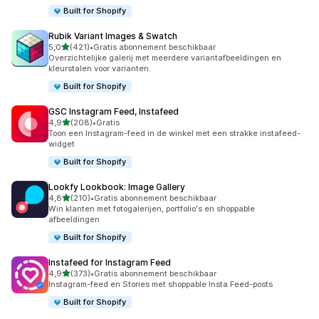
Built for Shopify
Rubik Variant Images & Swatch
van 5 sterren
5,0
(421)
•
Gratis abonnement beschikbaar
421 recensies in totaal
Overzichtelijke galerij met meerdere variantafbeeldingen en
kleurstalen voor varianten.
Built for Shopify
GSC Instagram Feed, Instafeed
van 5 sterren
4,9
(208)
•
Gratis
208 recensies in totaal
Toon een Instagram-feed in de winkel met een strakke instafeed-
widget
Built for Shopify
Lookfy Lookbook: Image Gallery
van 5 sterren
4,8
(210)
•
Gratis abonnement beschikbaar
210 recensies in totaal
Win klanten met fotogalerijen, portfolio's en shoppable
afbeeldingen
Built for Shopify
Instafeed for Instagram Feed
van 5 sterren
4,9
(373)
•
Gratis abonnement beschikbaar
373 recensies in totaal
Instagram-feed en Stories met shoppable Insta Feed-posts
Built for Shopify