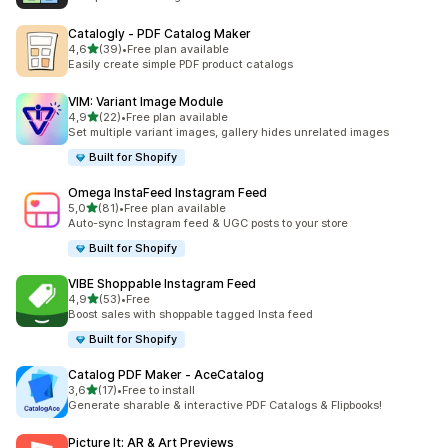
Catalogly ‑ PDF Catalog Maker
5 yıldız üzerinden
4,6
(39)
•
Free plan available
toplam 39 değerlendirme
Easily create simple PDF product catalogs
VIM: Variant Image Module
5 yıldız üzerinden
4,9
(22)
•
Free plan available
toplam 22 değerlendirme
Set multiple variant images, gallery hides unrelated images
Built for Shopify
Omega InstaFeed Instagram Feed
5 yıldız üzerinden
5,0
(81)
•
Free plan available
toplam 81 değerlendirme
Auto-sync Instagram feed & UGC posts to your store
Built for Shopify
VIBE Shoppable Instagram Feed
5 yıldız üzerinden
4,9
(53)
•
Free
toplam 53 değerlendirme
Boost sales with shoppable tagged Insta feed
Built for Shopify
Catalog PDF Maker ‑ AceCatalog
5 yıldız üzerinden
3,6
(17)
•
Free to install
toplam 17 değerlendirme
Generate sharable & interactive PDF Catalogs & Flipbooks!
Picture It: AR & Art Previews