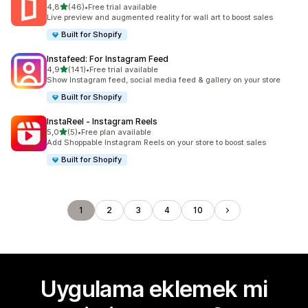
5 yıldız üzerinden
4,8
(46)
•
Free trial available
toplam 46 değerlendirme
Live preview and augmented reality for wall art to boost sales
Built for Shopify
Instafeed: For Instagram Feed
5 yıldız üzerinden
4,9
(141)
•
Free trial available
toplam 141 değerlendirme
Show Instagram feed, social media feed & gallery on your store
Built for Shopify
InstaReel ‑ Instagram Reels
5 yıldız üzerinden
5,0
(5)
•
Free plan available
toplam 5 değerlendirme
Add Shoppable Instagram Reels on your store to boost sales
Built for Shopify
1
2
3
4
10
Uygulama eklemek mi