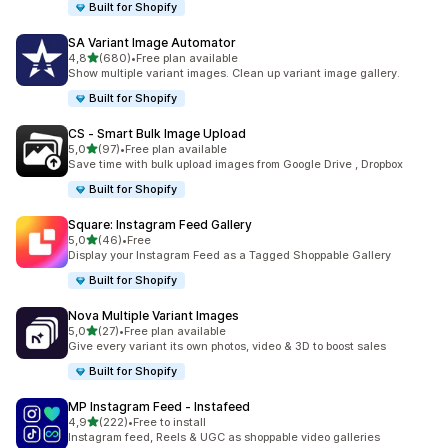
Built for Shopify
SA Variant Image Automator
5 yıldız üzerinden
4,8
(680)
•
Free plan available
toplam 680 değerlendirme
Show multiple variant images. Clean up variant image gallery.
Built for Shopify
CS ‑ Smart Bulk Image Upload
5 yıldız üzerinden
5,0
(97)
•
Free plan available
toplam 97 değerlendirme
Save time with bulk upload images from Google Drive , Dropbox
Built for Shopify
Square: Instagram Feed Gallery
5 yıldız üzerinden
5,0
(46)
•
Free
toplam 46 değerlendirme
Display your Instagram Feed as a Tagged Shoppable Gallery
Built for Shopify
Nova Multiple Variant Images
5 yıldız üzerinden
5,0
(27)
•
Free plan available
toplam 27 değerlendirme
Give every variant its own photos, video & 3D to boost sales
Built for Shopify
MP Instagram Feed ‑ Instafeed
5 yıldız üzerinden
4,9
(222)
•
Free to install
toplam 222 değerlendirme
Instagram feed, Reels & UGC as shoppable video galleries