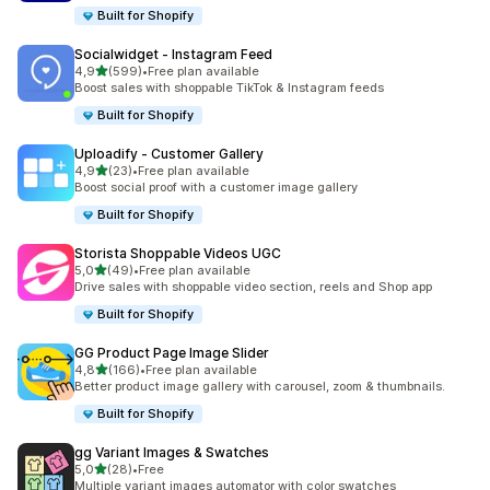
Built for Shopify
Socialwidget ‑ Instagram Feed
5 yıldız üzerinden
4,9
(599)
•
Free plan available
toplam 599 değerlendirme
Boost sales with shoppable TikTok & Instagram feeds
Built for Shopify
Uploadify ‑ Customer Gallery
5 yıldız üzerinden
4,9
(23)
•
Free plan available
toplam 23 değerlendirme
Boost social proof with a customer image gallery
Built for Shopify
Storista Shoppable Videos UGC
5 yıldız üzerinden
5,0
(49)
•
Free plan available
toplam 49 değerlendirme
Drive sales with shoppable video section, reels and Shop app
Built for Shopify
GG Product Page Image Slider
5 yıldız üzerinden
4,8
(166)
•
Free plan available
toplam 166 değerlendirme
Better product image gallery with carousel, zoom & thumbnails.
Built for Shopify
gg Variant Images & Swatches
5 yıldız üzerinden
5,0
(28)
•
Free
toplam 28 değerlendirme
Multiple variant images automator with color swatches