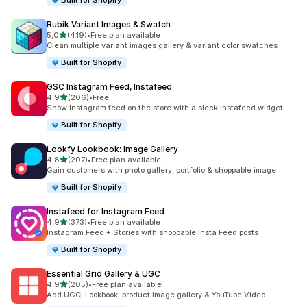
Built for Shopify
Rubik Variant Images & Swatch
5 yıldız üzerinden
5,0
(419)
•
Free plan available
toplam 419 değerlendirme
Clean multiple variant images gallery & variant color swatches
Built for Shopify
GSC Instagram Feed, Instafeed
5 yıldız üzerinden
4,9
(206)
•
Free
toplam 206 değerlendirme
Show Instagram feed on the store with a sleek instafeed widget
Built for Shopify
Lookfy Lookbook: Image Gallery
5 yıldız üzerinden
4,8
(207)
•
Free plan available
toplam 207 değerlendirme
Gain customers with photo gallery, portfolio & shoppable image
Built for Shopify
Instafeed for Instagram Feed
5 yıldız üzerinden
4,9
(373)
•
Free plan available
toplam 373 değerlendirme
Instagram Feed + Stories with shoppable Insta Feed posts
Built for Shopify
Essential Grid Gallery & UGC
5 yıldız üzerinden
4,9
(205)
•
Free plan available
toplam 205 değerlendirme
Add UGC, Lookbook, product image gallery & YouTube Video.