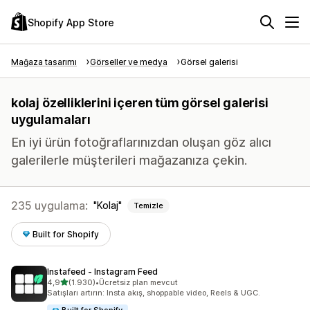
Shopify App Store
Mağaza tasarımı
Görseller ve medya
Görsel galerisi
kolaj özelliklerini içeren tüm görsel galerisi
uygulamaları
En iyi ürün fotoğraflarınızdan oluşan göz alıcı
galerilerle müşterileri mağazanıza çekin.
235 uygulama:
Kolaj
Temizle
Built for Shopify
Instafeed ‑ Instagram Feed
5 yıldız üzerinden
4,9
(1.930)
•
Ücretsiz plan mevcut
toplam 1930 değerlendirme
Satışları artırın: Insta akış, shoppable video, Reels & UGC.