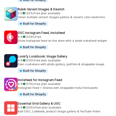
Built for Shopify
Rubik Variant Images & Swatch
เต็ม 5 ดาว
5.0
(421)
•
Free plan available
ทั้งหมด 421 รีวิว
Clean multiple variant images gallery & variant color swatches
Built for Shopify
GSC Instagram Feed, Instafeed
เต็ม 5 ดาว
4.9
(209)
•
Free
ทั้งหมด 209 รีวิว
Show Instagram feed on the store with a sleek instafeed widget
Built for Shopify
Lookfy Lookbook: Image Gallery
เต็ม 5 ดาว
4.8
(210)
•
Free plan available
ทั้งหมด 210 รีวิว
Gain customers with photo gallery, portfolio & shoppable image
Built for Shopify
Instafeed for Instagram Feed
เต็ม 5 ดาว
4.9
(373)
•
Free plan available
ทั้งหมด 373 รีวิว
Instagram Feed + Stories with shoppable Insta Feed posts
Built for Shopify
Essential Grid Gallery & UGC
เต็ม 5 ดาว
4.9
(205)
•
Free plan available
ทั้งหมด 205 รีวิว
Add UGC, Lookbook, product image gallery & YouTube Video.