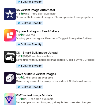
Built for Shopify
SA Variant Image Automator
เต็ม 5 ดาว
4.8
(683)
•
Free plan available
ทั้งหมด 683 รีวิว
Show multiple variant images. Clean up variant image gallery.
Built for Shopify
Square: Instagram Feed Gallery
เต็ม 5 ดาว
5.0
(47)
•
Free
ทั้งหมด 47 รีวิว
Display your Instagram Feed as a Tagged Shoppable Gallery
Built for Shopify
CS ‑ Smart Bulk Image Upload
เต็ม 5 ดาว
5.0
(97)
•
Free plan available
ทั้งหมด 97 รีวิว
Save time with bulk upload images from Google Drive , Dropbox
Built for Shopify
Nova Multiple Variant Images
เต็ม 5 ดาว
5.0
(27)
•
Free plan available
ทั้งหมด 27 รีวิว
Give every variant its own photos, video & 3D to boost sales
Built for Shopify
VIM: Variant Image Module
เต็ม 5 ดาว
4.9
(23)
•
Free plan available
ทั้งหมด 23 รีวิว
Set multiple variant images, gallery hides unrelated images