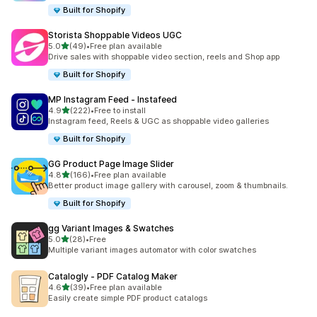
Built for Shopify
Storista Shoppable Videos UGC
เต็ม 5 ดาว
5.0
(49)
•
Free plan available
ทั้งหมด 49 รีวิว
Drive sales with shoppable video section, reels and Shop app
Built for Shopify
MP Instagram Feed ‑ Instafeed
เต็ม 5 ดาว
4.9
(222)
•
Free to install
ทั้งหมด 222 รีวิว
Instagram feed, Reels & UGC as shoppable video galleries
Built for Shopify
GG Product Page Image Slider
เต็ม 5 ดาว
4.8
(166)
•
Free plan available
ทั้งหมด 166 รีวิว
Better product image gallery with carousel, zoom & thumbnails.
Built for Shopify
gg Variant Images & Swatches
เต็ม 5 ดาว
5.0
(28)
•
Free
ทั้งหมด 28 รีวิว
Multiple variant images automator with color swatches
Catalogly ‑ PDF Catalog Maker
เต็ม 5 ดาว
4.6
(39)
•
Free plan available
ทั้งหมด 39 รีวิว
Easily create simple PDF product catalogs