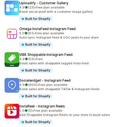
Uploadify ‑ Customer Gallery
เต็ม 5 ดาว
4.9
(23)
•
Free plan available
ทั้งหมด 23 รีวิว
Boost social proof with a customer image gallery
Built for Shopify
Omega InstaFeed Instagram Feed
เต็ม 5 ดาว
5.0
(81)
•
Free plan available
ทั้งหมด 81 รีวิว
Auto-sync Instagram feed & UGC posts to your store
Built for Shopify
VIBE Shoppable Instagram Feed
เต็ม 5 ดาว
4.9
(53)
•
Free
ทั้งหมด 53 รีวิว
Boost sales with shoppable tagged Insta feed
Built for Shopify
Socialwidget ‑ Instagram Feed
เต็ม 5 ดาว
4.9
(600)
•
Free plan available
ทั้งหมด 600 รีวิว
Boost sales with shoppable TikTok & Instagram feeds
Built for Shopify
InstaReel ‑ Instagram Reels
เต็ม 5 ดาว
5.0
(5)
•
Free plan available
ทั้งหมด 5 รีวิว
Add Shoppable Instagram Reels on your store to boost sales
Built for Shopify