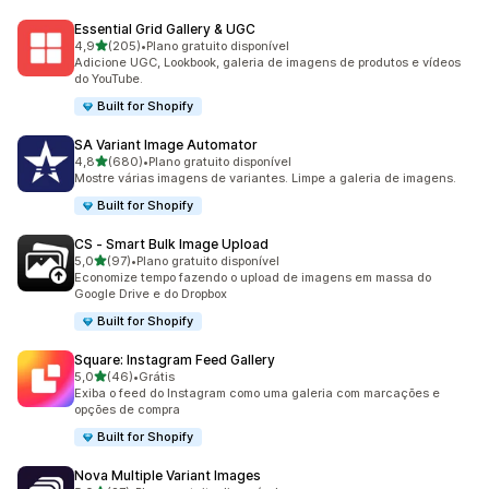
Essential Grid Gallery & UGC
de 5 estrelas
4,9
(205)
•
Plano gratuito disponível
205 avaliações ao todo
Adicione UGC, Lookbook, galeria de imagens de produtos e vídeos
do YouTube.
Built for Shopify
SA Variant Image Automator
de 5 estrelas
4,8
(680)
•
Plano gratuito disponível
680 avaliações ao todo
Mostre várias imagens de variantes. Limpe a galeria de imagens.
Built for Shopify
CS ‑ Smart Bulk Image Upload
de 5 estrelas
5,0
(97)
•
Plano gratuito disponível
97 avaliações ao todo
Economize tempo fazendo o upload de imagens em massa do
Google Drive e do Dropbox
Built for Shopify
Square: Instagram Feed Gallery
de 5 estrelas
5,0
(46)
•
Grátis
46 avaliações ao todo
Exiba o feed do Instagram como uma galeria com marcações e
opções de compra
Built for Shopify
Nova Multiple Variant Images