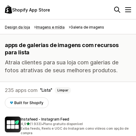
Shopify App Store
Design da loja
Imagens e mídia
Galeria de imagens
apps de galerias de imagens com recursos
para lista
Atraia clientes para sua loja com galerias de
fotos atrativas de seus melhores produtos.
235 apps com
Lista
Limpar
Built for Shopify
Instafeed ‑ Instagram Feed
de 5 estrelas
4,9
(1.933)
•
Plano gratuito disponível
1933 avaliações ao todo
Exiba feeds, Reels e UGC do Instagram como vídeos com opção de
compra