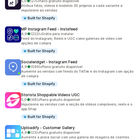
de 5 estrelas
5,0
(27)
•
Plano gratuito disponível
27 avaliações ao todo
Atribua fotos, vídeos e modelos 3D próprios a cada variante e
impulsione as vendas
Built for Shopify
MP Instagram Feed ‑ Instafeed
de 5 estrelas
4,9
(222)
•
Grátis para instalar
222 avaliações ao todo
Feed do Instagram, Reels e UGC como galerias de vídeo com
opções de compra
Built for Shopify
Socialwidget ‑ Instagram Feed
de 5 estrelas
4,9
(599)
•
Plano gratuito disponível
599 avaliações ao todo
Aumente as vendas com feeds do TikTok e do Instagram com opção
de compra
Built for Shopify
Storista Shoppable Videos UGC
de 5 estrelas
5,0
(48)
•
Plano gratuito disponível
48 avaliações ao todo
Impulsione as vendas com a seção de vídeos compráveis, reels e o
app Shop
Built for Shopify
Uploadify ‑ Customer Gallery
de 5 estrelas
4,9
(23)
•
Plano gratuito disponível
23 avaliações ao todo
Aumente a prova social com uma galeria de imagens de clientes