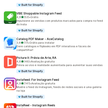
Built for Shopify
VIBE Shoppable Instagram Feed
de 5 estrelas
4,9
(53)
•
Grátis
53 avaliações ao todo
Impulsione as vendas com produtos marcados para compra no feed
do Insta
Built for Shopify
Catalog PDF Maker ‑ AceCatalog
de 5 estrelas
3,6
(17)
•
Grátis para instalar
17 avaliações ao todo
Gere catálogos e flipbooks em PDF interativos e fáceis de
compartilhar!
Picture It: Prévia de Arte, RA
de 5 estrelas
4,8
(46)
•
Avaliação gratuita
46 avaliações ao todo
Prévia ao vivo e realidade aumentada para aumentar suas vendas
Built for Shopify
Instafeed: For Instagram Feed
de 5 estrelas
4,9
(141)
•
Avaliação gratuita
141 avaliações ao todo
Mostre o feed do Instagram, feeds de redes sociais e uma galeria
na loja
Built for Shopify
InstaReel ‑ Instagram Reels