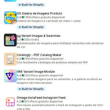
Built for Shopify
GG Galeria de Imagens Produto
de 5 estrelas
4,8
(166)
•
Plano gratuito disponível
166 avaliações ao todo
Galeria de imagens e carrossel de vídeo + zoom!
Built for Shopify
gg Variant Images & Swatches
de 5 estrelas
5,0
(28)
•
Grátis
28 avaliações ao todo
Automatizador de imagens para múltiplas variantes com amostras
de cor
Catalogly ‑ PDF Catalog Maker
de 5 estrelas
4,6
(39)
•
Plano gratuito disponível
39 avaliações ao todo
Crie facilmente catálogos de produtos simples em PDF
VIM: Variant Image Module
de 5 estrelas
4,9
(22)
•
Plano gratuito disponível
22 avaliações ao todo
Defina várias imagens para as variantes, e a galeria ocultará as
imagens não relacionadas.
Built for Shopify
Omega InstaFeed Instagram Feed
de 5 estrelas
5,0
(81)
•
Plano gratuito disponível
81 avaliações ao todo
Sincronize automaticamente o feed do Instagram e posts de UGC
com a loja