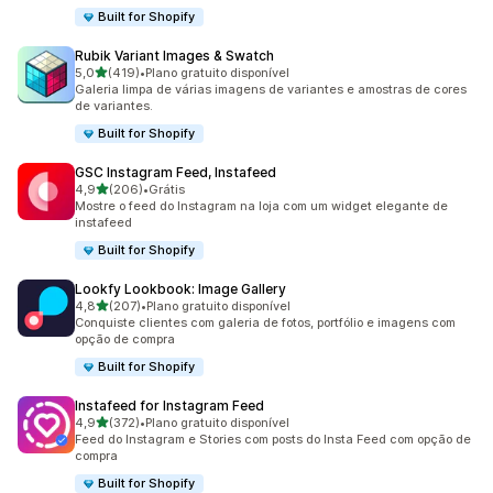
Built for Shopify
Rubik Variant Images & Swatch
de 5 estrelas
5,0
(419)
•
Plano gratuito disponível
419 avaliações ao todo
Galeria limpa de várias imagens de variantes e amostras de cores
de variantes.
Built for Shopify
GSC Instagram Feed, Instafeed
de 5 estrelas
4,9
(206)
•
Grátis
206 avaliações ao todo
Mostre o feed do Instagram na loja com um widget elegante de
instafeed
Built for Shopify
Lookfy Lookbook: Image Gallery
de 5 estrelas
4,8
(207)
•
Plano gratuito disponível
207 avaliações ao todo
Conquiste clientes com galeria de fotos, portfólio e imagens com
opção de compra
Built for Shopify
Instafeed for Instagram Feed
de 5 estrelas
4,9
(372)
•
Plano gratuito disponível
372 avaliações ao todo
Feed do Instagram e Stories com posts do Insta Feed com opção de
compra
Built for Shopify