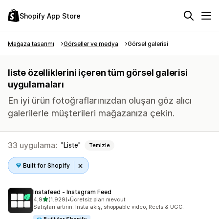
Shopify App Store
Mağaza tasarımı
Görseller ve medya
Görsel galerisi
liste özelliklerini içeren tüm görsel galerisi
uygulamaları
En iyi ürün fotoğraflarınızdan oluşan göz alıcı
galerilerle müşterileri mağazanıza çekin.
33 uygulama:
Liste
Temizle
Built for Shopify
Instafeed ‑ Instagram Feed
5 yıldız üzerinden
4,9
(1.929)
•
Ücretsiz plan mevcut
toplam 1929 değerlendirme
Satışları artırın: Insta akış, shoppable video, Reels & UGC.