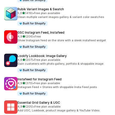
Built for Shopify
Rubik Variant Images & Swatch
5 yıldız üzerinden
5,0
(419)
•
Free plan available
toplam 419 değerlendirme
Clean multiple variant images gallery & variant color swatches
Built for Shopify
GSC Instagram Feed, Instafeed
5 yıldız üzerinden
4,9
(206)
•
Free
toplam 206 değerlendirme
Show Instagram feed on the store with a sleek instafeed widget
Built for Shopify
Lookfy Lookbook: Image Gallery
5 yıldız üzerinden
4,8
(207)
•
Free plan available
toplam 207 değerlendirme
Gain customers with photo gallery, portfolio & shoppable image
Built for Shopify
Instafeed for Instagram Feed
5 yıldız üzerinden
4,9
(373)
•
Free plan available
toplam 373 değerlendirme
Instagram Feed + Stories with shoppable Insta Feed posts
Built for Shopify
Essential Grid Gallery & UGC
5 yıldız üzerinden
4,9
(205)
•
Free plan available
toplam 205 değerlendirme
Add UGC, Lookbook, product image gallery & YouTube Video.