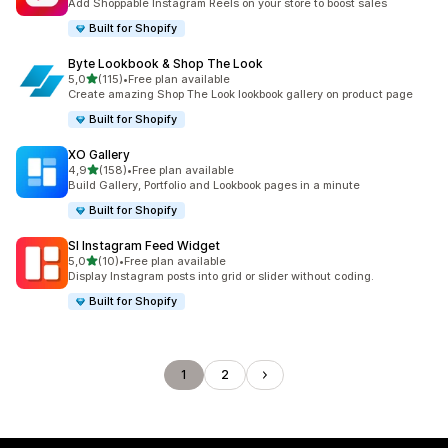
Add Shoppable Instagram Reels on your store to boost sales
Built for Shopify
Byte Lookbook & Shop The Look
5 yıldız üzerinden
5,0
(115)
•
Free plan available
toplam 115 değerlendirme
Create amazing Shop The Look lookbook gallery on product page
Built for Shopify
XO Gallery
5 yıldız üzerinden
4,9
(158)
•
Free plan available
toplam 158 değerlendirme
Build Gallery, Portfolio and Lookbook pages in a minute
Built for Shopify
SI Instagram Feed Widget
5 yıldız üzerinden
5,0
(10)
•
Free plan available
toplam 10 değerlendirme
Display Instagram posts into grid or slider without coding.
Built for Shopify
1
2