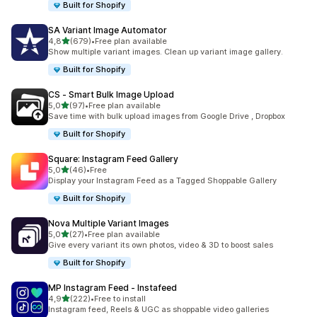
Built for Shopify
SA Variant Image Automator
5 yıldız üzerinden
4,8
(679)
•
Free plan available
toplam 679 değerlendirme
Show multiple variant images. Clean up variant image gallery.
Built for Shopify
CS ‑ Smart Bulk Image Upload
5 yıldız üzerinden
5,0
(97)
•
Free plan available
toplam 97 değerlendirme
Save time with bulk upload images from Google Drive , Dropbox
Built for Shopify
Square: Instagram Feed Gallery
5 yıldız üzerinden
5,0
(46)
•
Free
toplam 46 değerlendirme
Display your Instagram Feed as a Tagged Shoppable Gallery
Built for Shopify
Nova Multiple Variant Images
5 yıldız üzerinden
5,0
(27)
•
Free plan available
toplam 27 değerlendirme
Give every variant its own photos, video & 3D to boost sales
Built for Shopify
MP Instagram Feed ‑ Instafeed
5 yıldız üzerinden
4,9
(222)
•
Free to install
toplam 222 değerlendirme
Instagram feed, Reels & UGC as shoppable video galleries