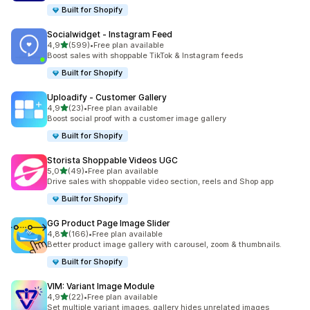
Built for Shopify
Socialwidget ‑ Instagram Feed
5 yıldız üzerinden
4,9
(599)
•
Free plan available
toplam 599 değerlendirme
Boost sales with shoppable TikTok & Instagram feeds
Built for Shopify
Uploadify ‑ Customer Gallery
5 yıldız üzerinden
4,9
(23)
•
Free plan available
toplam 23 değerlendirme
Boost social proof with a customer image gallery
Built for Shopify
Storista Shoppable Videos UGC
5 yıldız üzerinden
5,0
(49)
•
Free plan available
toplam 49 değerlendirme
Drive sales with shoppable video section, reels and Shop app
Built for Shopify
GG Product Page Image Slider
5 yıldız üzerinden
4,8
(166)
•
Free plan available
toplam 166 değerlendirme
Better product image gallery with carousel, zoom & thumbnails.
Built for Shopify
VIM: Variant Image Module
5 yıldız üzerinden
4,9
(22)
•
Free plan available
toplam 22 değerlendirme
Set multiple variant images, gallery hides unrelated images