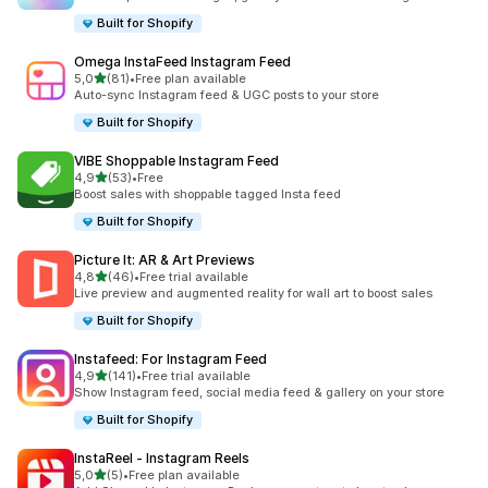
Built for Shopify
Omega InstaFeed Instagram Feed
5 yıldız üzerinden
5,0
(81)
•
Free plan available
toplam 81 değerlendirme
Auto-sync Instagram feed & UGC posts to your store
Built for Shopify
VIBE Shoppable Instagram Feed
5 yıldız üzerinden
4,9
(53)
•
Free
toplam 53 değerlendirme
Boost sales with shoppable tagged Insta feed
Built for Shopify
Picture It: AR & Art Previews
5 yıldız üzerinden
4,8
(46)
•
Free trial available
toplam 46 değerlendirme
Live preview and augmented reality for wall art to boost sales
Built for Shopify
Instafeed: For Instagram Feed
5 yıldız üzerinden
4,9
(141)
•
Free trial available
toplam 141 değerlendirme
Show Instagram feed, social media feed & gallery on your store
Built for Shopify
InstaReel ‑ Instagram Reels
5 yıldız üzerinden
5,0
(5)
•
Free plan available
toplam 5 değerlendirme