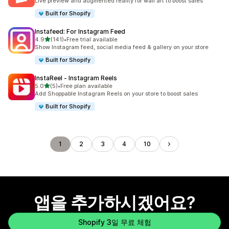
Live preview and augmented reality for wall art to boost sales
Built for Shopify
Instafeed: For Instagram Feed
별 5개 중
4.9
(141)
•
Free trial available
총 리뷰 141개
Show Instagram feed, social media feed & gallery on your store
Built for Shopify
InstaReel ‑ Instagram Reels
별 5개 중
5.0
(5)
•
Free plan available
총 리뷰 5개
Add Shoppable Instagram Reels on your store to boost sales
Built for Shopify
1
2
3
4
10
앱을 추가하시겠어요?
Shopify 3일 무료 체험