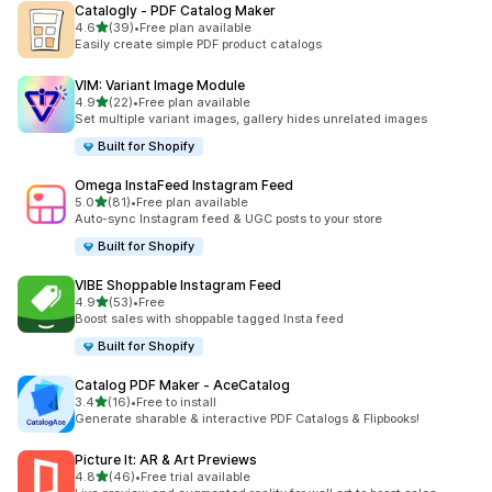
Catalogly ‑ PDF Catalog Maker
별 5개 중
4.6
(39)
•
Free plan available
총 리뷰 39개
Easily create simple PDF product catalogs
VIM: Variant Image Module
별 5개 중
4.9
(22)
•
Free plan available
총 리뷰 22개
Set multiple variant images, gallery hides unrelated images
Built for Shopify
Omega InstaFeed Instagram Feed
별 5개 중
5.0
(81)
•
Free plan available
총 리뷰 81개
Auto-sync Instagram feed & UGC posts to your store
Built for Shopify
VIBE Shoppable Instagram Feed
별 5개 중
4.9
(53)
•
Free
총 리뷰 53개
Boost sales with shoppable tagged Insta feed
Built for Shopify
Catalog PDF Maker ‑ AceCatalog
별 5개 중
3.4
(16)
•
Free to install
총 리뷰 16개
Generate sharable & interactive PDF Catalogs & Flipbooks!
Picture It: AR & Art Previews
별 5개 중
4.8
(46)
•
Free trial available
총 리뷰 46개