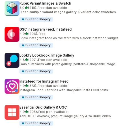
Rubik Variant Images & Swatch
별 5개 중
5.0
(419)
•
Free plan available
총 리뷰 419개
Clean multiple variant images gallery & variant color swatches
Built for Shopify
GSC Instagram Feed, Instafeed
별 5개 중
4.9
(206)
•
Free
총 리뷰 206개
Show Instagram feed on the store with a sleek instafeed widget
Built for Shopify
Lookfy Lookbook: Image Gallery
별 5개 중
4.8
(207)
•
Free plan available
총 리뷰 207개
Gain customers with photo gallery, portfolio & shoppable image
Built for Shopify
Instafeed for Instagram Feed
별 5개 중
4.9
(373)
•
Free plan available
총 리뷰 373개
Instagram Feed + Stories with shoppable Insta Feed posts
Built for Shopify
Essential Grid Gallery & UGC
별 5개 중
4.9
(205)
•
Free plan available
총 리뷰 205개
Add UGC, Lookbook, product image gallery & YouTube Video.
Built for Shopify