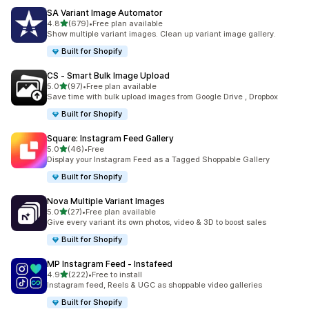
SA Variant Image Automator
별 5개 중
4.8
(679)
•
Free plan available
총 리뷰 679개
Show multiple variant images. Clean up variant image gallery.
Built for Shopify
CS ‑ Smart Bulk Image Upload
별 5개 중
5.0
(97)
•
Free plan available
총 리뷰 97개
Save time with bulk upload images from Google Drive , Dropbox
Built for Shopify
Square: Instagram Feed Gallery
별 5개 중
5.0
(46)
•
Free
총 리뷰 46개
Display your Instagram Feed as a Tagged Shoppable Gallery
Built for Shopify
Nova Multiple Variant Images
별 5개 중
5.0
(27)
•
Free plan available
총 리뷰 27개
Give every variant its own photos, video & 3D to boost sales
Built for Shopify
MP Instagram Feed ‑ Instafeed
별 5개 중
4.9
(222)
•
Free to install
총 리뷰 222개
Instagram feed, Reels & UGC as shoppable video galleries
Built for Shopify