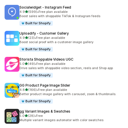
Socialwidget ‑ Instagram Feed
별 5개 중
4.9
(599)
•
Free plan available
총 리뷰 599개
Boost sales with shoppable TikTok & Instagram feeds
Built for Shopify
Uploadify ‑ Customer Gallery
별 5개 중
4.9
(23)
•
Free plan available
총 리뷰 23개
Boost social proof with a customer image gallery
Built for Shopify
Storista Shoppable Videos UGC
별 5개 중
5.0
(49)
•
Free plan available
총 리뷰 49개
Drive sales with shoppable video section, reels and Shop app
Built for Shopify
GG Product Page Image Slider
별 5개 중
4.8
(166)
•
Free plan available
총 리뷰 166개
Better product image gallery with carousel, zoom & thumbnails.
Built for Shopify
gg Variant Images & Swatches
별 5개 중
5.0
(28)
•
Free
총 리뷰 28개
Multiple variant images automator with color swatches