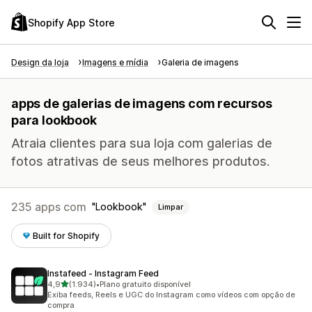
Shopify App Store
Design da loja
Imagens e mídia
Galeria de imagens
apps de galerias de imagens com recursos
para lookbook
Atraia clientes para sua loja com galerias de
fotos atrativas de seus melhores produtos.
235 apps com
Lookbook
Limpar
Built for Shopify
Instafeed ‑ Instagram Feed
de 5 estrelas
4,9
(1.934)
•
Plano gratuito disponível
1934 avaliações ao todo
Exiba feeds, Reels e UGC do Instagram como vídeos com opção de
compra