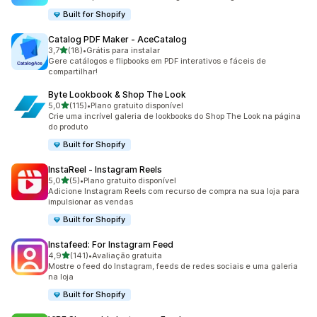
Built for Shopify
Catalog PDF Maker ‑ AceCatalog
de 5 estrelas
3,7
(18)
•
Grátis para instalar
18 avaliações ao todo
Gere catálogos e flipbooks em PDF interativos e fáceis de
compartilhar!
Byte Lookbook & Shop The Look
de 5 estrelas
5,0
(115)
•
Plano gratuito disponível
115 avaliações ao todo
Crie uma incrível galeria de lookbooks do Shop The Look na página
do produto
Built for Shopify
InstaReel ‑ Instagram Reels
de 5 estrelas
5,0
(5)
•
Plano gratuito disponível
5 avaliações ao todo
Adicione Instagram Reels com recurso de compra na sua loja para
impulsionar as vendas
Built for Shopify
Instafeed: For Instagram Feed
de 5 estrelas
4,9
(141)
•
Avaliação gratuita
141 avaliações ao todo
Mostre o feed do Instagram, feeds de redes sociais e uma galeria
na loja
Built for Shopify