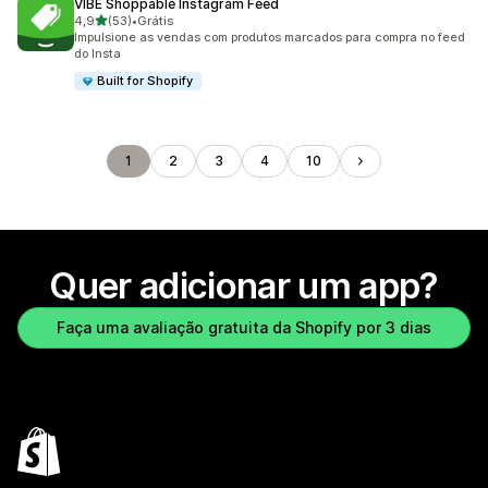
VIBE Shoppable Instagram Feed
de 5 estrelas
4,9
(53)
•
Grátis
53 avaliações ao todo
Impulsione as vendas com produtos marcados para compra no feed
do Insta
Built for Shopify
1
2
3
4
10
Quer adicionar um app?
Faça uma avaliação gratuita da Shopify por 3 dias