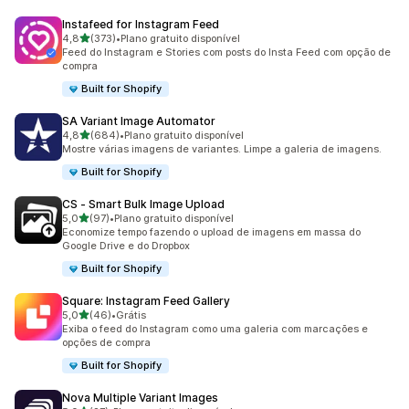
Instafeed for Instagram Feed
de 5 estrelas
4,8
(373)
•
Plano gratuito disponível
373 avaliações ao todo
Feed do Instagram e Stories com posts do Insta Feed com opção de
compra
Built for Shopify
SA Variant Image Automator
de 5 estrelas
4,8
(684)
•
Plano gratuito disponível
684 avaliações ao todo
Mostre várias imagens de variantes. Limpe a galeria de imagens.
Built for Shopify
CS ‑ Smart Bulk Image Upload
de 5 estrelas
5,0
(97)
•
Plano gratuito disponível
97 avaliações ao todo
Economize tempo fazendo o upload de imagens em massa do
Google Drive e do Dropbox
Built for Shopify
Square: Instagram Feed Gallery
de 5 estrelas
5,0
(46)
•
Grátis
46 avaliações ao todo
Exiba o feed do Instagram como uma galeria com marcações e
opções de compra
Built for Shopify
Nova Multiple Variant Images