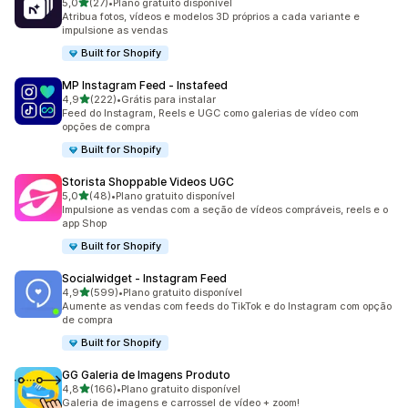
de 5 estrelas
5,0
(27)
•
Plano gratuito disponível
27 avaliações ao todo
Atribua fotos, vídeos e modelos 3D próprios a cada variante e
impulsione as vendas
Built for Shopify
MP Instagram Feed ‑ Instafeed
de 5 estrelas
4,9
(222)
•
Grátis para instalar
222 avaliações ao todo
Feed do Instagram, Reels e UGC como galerias de vídeo com
opções de compra
Built for Shopify
Storista Shoppable Videos UGC
de 5 estrelas
5,0
(48)
•
Plano gratuito disponível
48 avaliações ao todo
Impulsione as vendas com a seção de vídeos compráveis, reels e o
app Shop
Built for Shopify
Socialwidget ‑ Instagram Feed
de 5 estrelas
4,9
(599)
•
Plano gratuito disponível
599 avaliações ao todo
Aumente as vendas com feeds do TikTok e do Instagram com opção
de compra
Built for Shopify
GG Galeria de Imagens Produto
de 5 estrelas
4,8
(166)
•
Plano gratuito disponível
166 avaliações ao todo
Galeria de imagens e carrossel de vídeo + zoom!