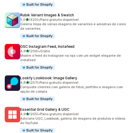
Built for Shopify
Rubik Variant Images & Swatch
de 5 estrelas
5,0
(420)
•
Plano gratuito disponível
420 avaliações ao todo
Galeria limpa de várias imagens de variantes e amostras de cores
de variantes.
Built for Shopify
GSC Instagram Feed, Instafeed
de 5 estrelas
4,9
(206)
•
Grátis
206 avaliações ao todo
Mostre o feed do Instagram na loja com um widget elegante de
instafeed
Built for Shopify
Lookfy Lookbook: Image Gallery
de 5 estrelas
4,8
(207)
•
Plano gratuito disponível
207 avaliações ao todo
Conquiste clientes com galeria de fotos, portfólio e imagens com
opção de compra
Built for Shopify
Essential Grid Gallery & UGC
de 5 estrelas
4,9
(205)
•
Plano gratuito disponível
205 avaliações ao todo
Adicione UGC, Lookbook, galeria de imagens de produtos e vídeos
do YouTube.
Built for Shopify