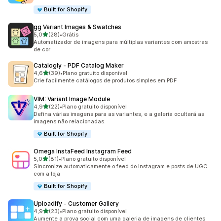
Built for Shopify
gg Variant Images & Swatches
de 5 estrelas
5,0
(28)
•
Grátis
28 avaliações ao todo
Automatizador de imagens para múltiplas variantes com amostras
de cor
Catalogly ‑ PDF Catalog Maker
de 5 estrelas
4,6
(39)
•
Plano gratuito disponível
39 avaliações ao todo
Crie facilmente catálogos de produtos simples em PDF
VIM: Variant Image Module
de 5 estrelas
4,9
(22)
•
Plano gratuito disponível
22 avaliações ao todo
Defina várias imagens para as variantes, e a galeria ocultará as
imagens não relacionadas.
Built for Shopify
Omega InstaFeed Instagram Feed
de 5 estrelas
5,0
(81)
•
Plano gratuito disponível
81 avaliações ao todo
Sincronize automaticamente o feed do Instagram e posts de UGC
com a loja
Built for Shopify
Uploadify ‑ Customer Gallery
de 5 estrelas
4,9
(23)
•
Plano gratuito disponível
23 avaliações ao todo
Aumente a prova social com uma galeria de imagens de clientes