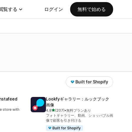
閲覧する
ログイン
無料で始める
Built for Shopify
nstafeed
Lookfyギャラリー：ルックブック
画像
 store with
5つ星中
4.8
(207)
•
無料プランあり
合計レビュー数：207件
フォトギャラリー、動画、ショッパブル画
像で顧客を引き付ける
Built for Shopify