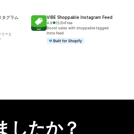
スタグラム
VIBE Shoppable Instagram Feed
5つ星中
4.9
(53)
•
Free
合計レビュー数：53件
Boost sales with shoppable tagged
Insta feed
ャラリーと
リ
Built for Shopify
ましたか？