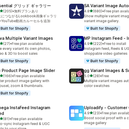
sential グリッド ギャラリー
SA Variant Image Aut
5つ星中
5つ星中
(205)
•
無料プランあり
4.8
(680)
•
Free plan avail
計レビュー数：205件
合計レビュー数：680件
上につながるLookbook画像ギャラリ
Show multiple variant imag
やYouTube動画カルーセルを追加
variant image gallery.
Built for Shopify
Built for Shopify
va Multiple Variant Images
MP Instagram Feed ‑ I
5つ星中
5つ星中
(27)
•
Free plan available
4.9
(222)
•
Free to install
計レビュー数：27件
合計レビュー数：222件
e every variant its own photos,
Instagram feed, Reels & U
eo & 3D to boost sales
shoppable video galleries
Built for Shopify
Built for Shopify
 Product Page Image Slider
gg Variant Images & 
5つ星中
5つ星中
(166)
•
Free plan available
5.0
(28)
•
Free
計レビュー数：166件
合計レビュー数：28件
ter product image gallery with
Multiple variant images au
ousel, zoom & thumbnails.
color swatches
Built for Shopify
ega InstaFeed Instagram
Uploadify ‑ Customer 
5つ星中
ed
4.9
(23)
•
Free plan availa
合計レビュー数：23件
Boost social proof with a 
5つ星中
(81)
•
Free plan available
計レビュー数：81件
image gallery
o-sync Instagram feed & UGC
ts to your store