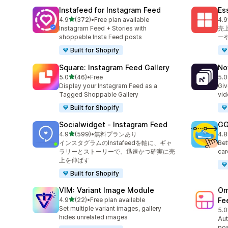
Instafeed for Instagram Feed
Es
5つ星中
4.9
(372)
•
Free plan available
4.9
合計レビュー数：372件
合
Instagram Feed + Stories with
売
shoppable Insta Feed posts
ー
Built for Shopify
Square: Instagram Feed Gallery
No
5つ星中
5.0
(46)
•
Free
5.0
合計レビュー数：46件
合
Display your Instagram Feed as a
Giv
Tagged Shoppable Gallery
vid
Built for Shopify
Socialwidget ‑ Instagram Feed
GG
5つ星中
4.9
(599)
•
無料プランあり
4.8
合計レビュー数：599件
合
インスタグラムのInstafeedを軸に、ギャ
Bet
ラリーとストーリーで、迅速かつ確実に売
car
上を伸ばす
Built for Shopify
VIM: Variant Image Module
Om
5つ星中
4.9
(22)
•
Free plan available
Fe
合計レビュー数：22件
Set multiple variant images, gallery
5.0
合
hides unrelated images
Aut
pos