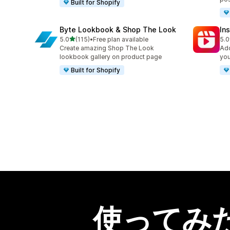
Built for Shopify
Byte Lookbook & Shop The Look
In
5つ星中
5.0
(115)
•
Free plan available
5.0
合計レビュー数：115件
合
Create amazing Shop The Look
Add
lookbook gallery on product page
you
Built for Shopify
使ってみ