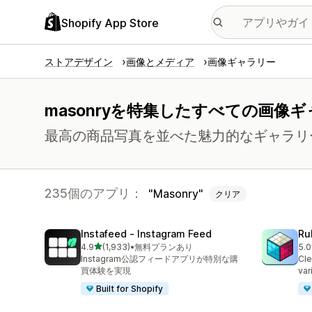
Shopify App Store
ストアデザイン
画像とメディア
画像ギャラリー
masonryを特集したすべての画像
最高の商品写真を並べた魅力的なギャラリ
235個のアプリ：
Masonry
クリア
Instafeed ‑ Instagram Feed
Ru
5つ星中
4.9
(1,933)
•
無料プランあり
5.0
合計レビュー数：1933件
合
Instagram公認フィードアプリが特別な購
Cle
買体験を実現
var
Built for Shopify