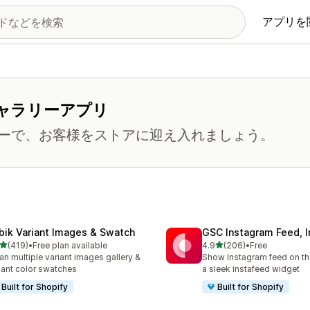
アプリを
ギャラリーアプリ
ーで、お客様をストアに迎え入れましょう。
bik Variant Images & Swatch
GSC Instagram Feed, I
5つ星中
5つ星中
(419)
•
Free plan available
4.9
(206)
•
Free
計レビュー数：419件
合計レビュー数：206件
an multiple variant images gallery &
Show Instagram feed on the
iant color swatches
a sleek instafeed widget
Built for Shopify
Built for Shopify