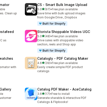
omator
CS ‑ Smart Bulk Image Upload
5つ星中
able
5.0
(97)
•
Free plan available
合計レビュー数：97件
es. Clean up
Save time with bulk upload images
from Google Drive , Dropbox
Built for Shopify
nstafeed
Storista Shoppable Videos UGC
5つ星中
5.0
(48)
•
Free plan available
合計レビュー数：48件
GC as
Drive sales with shoppable video
section, reels and Shop app
Built for Shopify
Swatches
Catalogly ‑ PDF Catalog Maker
5つ星中
4.6
(39)
•
Free plan available
合計レビュー数：39件
tomator with
Easily create simple PDF product
catalogs
Gallery
Catalog PDF Maker ‑ AceCatalog
5つ星中
ble
3.6
(17)
•
Free to install
合計レビュー数：17件
customer
Generate sharable & interactive PDF
Catalogs & Flipbooks!