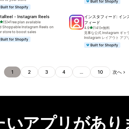
Built for Shopify
Built for Shopify
staReel ‑ Instagram Reels
インスタフィード: イン
5つ星中
(5)
•
Free plan available
フィード
計レビュー数：5件
 Shoppable Instagram Reels on
5つ星中
4.9
(141)
•
無料
合計レビュー数：141件
r store to boost sales
見事な公式 Instagram ギ
Instagram レイアウト アプ
Built for Shopify
Built for Shopify
次へ
1
2
3
4
…
10
たいアプリがあり