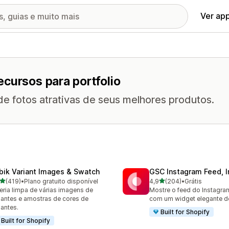
Ver ap
cursos para portfolio
 de fotos atrativas de seus melhores produtos.
bik Variant Images & Swatch
GSC Instagram Feed, I
de 5 estrelas
de 5 estrelas
(419)
•
Plano gratuito disponível
4,9
(204)
•
Grátis
 avaliações ao todo
204 avaliações ao todo
eria limpa de várias imagens de
Mostre o feed do Instagram
iantes e amostras de cores de
com um widget elegante de
iantes.
Built for Shopify
Built for Shopify