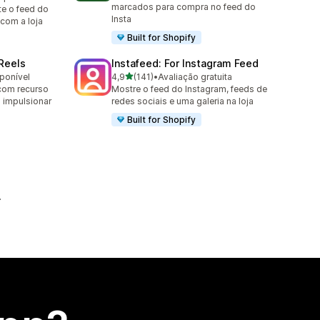
marcados para compra no feed do
e o feed do
Insta
com a loja
Built for Shopify
 Reels
Instafeed: For Instagram Feed
de 5 estrelas
sponível
4,9
(141)
•
Avaliação gratuita
141 avaliações ao todo
com recurso
Mostre o feed do Instagram, feeds de
 impulsionar
redes sociais e uma galeria na loja
Built for Shopify