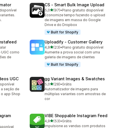
omator
CS ‑ Smart Bulk Image Upload
de 5 estrelas
disponível
5,0
(97)
•
Plano gratuito disponível
97 avaliações ao todo
ariantes.
Economize tempo fazendo o upload
.
de imagens em massa do Google
Drive e do Dropbox
Built for Shopify
nstafeed
Uploadify ‑ Customer Gallery
de 5 estrelas
alar
4,9
(23)
•
Plano gratuito disponível
23 avaliações ao todo
 e UGC como
Aumente a prova social com uma
ções de
galeria de imagens de clientes
Built for Shopify
ideos UGC
gg Variant Images & Swatches
de 5 estrelas
isponível
5,0
(28)
•
Grátis
28 avaliações ao todo
 a seção de
Automatizador de imagens para
e o app Shop
múltiplas variantes com amostras de
cor
agram
VIBE Shoppable Instagram Feed
de 5 estrelas
4,9
(53)
•
Grátis
53 avaliações ao todo
Impulsione as vendas com produtos
isponível