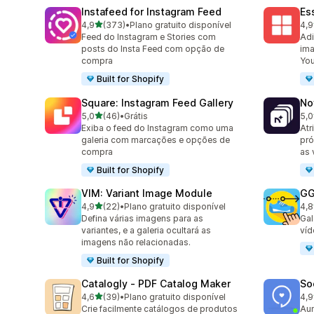
Instafeed for Instagram Feed
Es
de 5 estrelas
4,9
(373)
•
Plano gratuito disponível
4,9
373 avaliações ao todo
205
Feed do Instagram e Stories com
Adi
posts do Insta Feed com opção de
ima
compra
Yo
Built for Shopify
Square: Instagram Feed Gallery
No
de 5 estrelas
5,0
(46)
•
Grátis
5,0
46 avaliações ao todo
27 
Exiba o feed do Instagram como uma
Atr
galeria com marcações e opções de
pró
compra
as 
Built for Shopify
VIM: Variant Image Module
GG
de 5 estrelas
4,9
(22)
•
Plano gratuito disponível
4,8
22 avaliações ao todo
166
Defina várias imagens para as
Gal
variantes, e a galeria ocultará as
víd
imagens não relacionadas.
Built for Shopify
Catalogly ‑ PDF Catalog Maker
So
de 5 estrelas
4,6
(39)
•
Plano gratuito disponível
4,9
39 avaliações ao todo
599
Crie facilmente catálogos de produtos
Aum