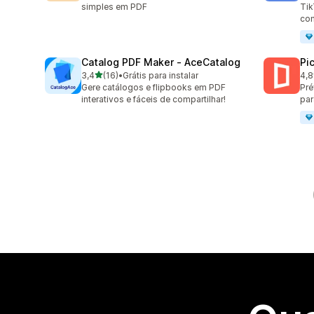
simples em PDF
Tik
co
Catalog PDF Maker ‑ AceCatalog
Pic
de 5 estrelas
3,4
(16)
•
Grátis para instalar
4,8
16 avaliações ao todo
46 
Gere catálogos e flipbooks em PDF
Pré
interativos e fáceis de compartilhar!
par