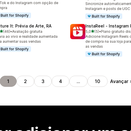
81 avaliações ao todo
Tok e do Instagram com opção de
Sincronize automaticament
mpra
Instagram e posts de UGC 
Built for Shopify
Built for Shopify
ture It: Prévia de Arte, RA
InstaReel ‑ Instagram
de 5 estrelas
de 5 estrelas
(46)
•
Avaliação gratuita
5,0
(5)
•
Plano gratuito di
avaliações ao todo
5 avaliações ao todo
via ao vivo e realidade aumentada
Adicione Instagram Reels 
a aumentar suas vendas
de compra na sua loja para
as vendas
Built for Shopify
Built for Shopify
Avançar
1
2
3
4
…
10