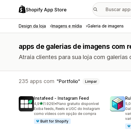
Shopify App Store
Design da loja
Imagens e mídia
Galeria de imagens
apps de galerias de imagens com re
Atraia clientes para sua loja com galerias
235 apps com
Portfolio
Limpar
Instafeed ‑ Instagram Feed
Ru
de 5 estrelas
4,9
(1.929)
•
Plano gratuito disponível
5,0
1929 avaliações ao todo
419
Exiba feeds, Reels e UGC do Instagram
Gal
como vídeos com opção de compra
var
var
Built for Shopify