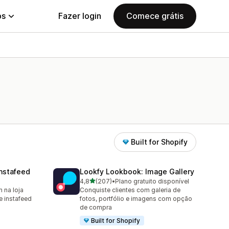
ps
Fazer login
Comece grátis
Built for Shopify
nstafeed
Lookfy Lookbook: Image Gallery
de 5 estrelas
4,8
(207)
•
Plano gratuito disponível
207 avaliações ao todo
 na loja
Conquiste clientes com galeria de
 instafeed
fotos, portfólio e imagens com opção
de compra
Built for Shopify