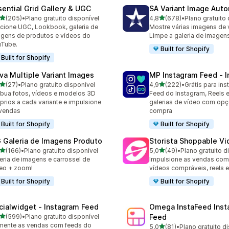
sential Grid Gallery & UGC
SA Variant Image Aut
de 5 estrelas
de 5 estrelas
(205)
•
Plano gratuito disponível
4,8
(678)
•
Plano gratuito 
 avaliações ao todo
678 avaliações ao todo
cione UGC, Lookbook, galeria de
Mostre várias imagens de v
gens de produtos e vídeos do
Limpe a galeria de imagens
uTube.
Built for Shopify
Built for Shopify
va Multiple Variant Images
MP Instagram Feed ‑ I
de 5 estrelas
de 5 estrelas
(27)
•
Plano gratuito disponível
4,9
(222)
•
Grátis para inst
avaliações ao todo
222 avaliações ao todo
ibua fotos, vídeos e modelos 3D
Feed do Instagram, Reels
prios a cada variante e impulsione
galerias de vídeo com op
vendas
compra
Built for Shopify
Built for Shopify
 Galeria de Imagens Produto
Storista Shoppable V
de 5 estrelas
de 5 estrelas
(166)
•
Plano gratuito disponível
5,0
(49)
•
Plano gratuito d
 avaliações ao todo
49 avaliações ao todo
eria de imagens e carrossel de
Impulsione as vendas com
eo + zoom!
vídeos compráveis, reels 
Built for Shopify
Built for Shopify
cialwidget ‑ Instagram Feed
Omega InstaFeed Inst
de 5 estrelas
(599)
•
Plano gratuito disponível
Feed
 avaliações ao todo
ente as vendas com feeds do
de 5 estrelas
5,0
(81)
•
Plano gratuito d