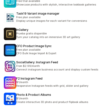
Free trial available
Showcase products with stylish, interactive lookbook galleries
Task19 Variant image manager
Free plan available
Display unique images for each variant for conversions
InGallery
Prueba gratis disponible
Turn your catalog into an immersive 3D art gallery
CFO Product Image Sync
Free plan available
CFO Bulk Image Import & Export
SocialGallery: Instagram Feed
From $2.99/month
Connect instagram business account and display custom feeds
F2 Instagram Feed
$1/month
Responsive Instagram feeds with grid, slider and gallery
Photo & Product Albums
$1/month
Create interactive 3D photo and product flipbook albums