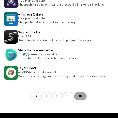
Free plan available
Shoppable images with bundle discounts & revenue tracking
A1 Image Gallery
Free plan available
Shoppable galleries that keep rendering
Swiper Studio
From $49
No-code visual slider builder with product data sync
Mega Before And After
5つ星中
5.0
(1)
•
Free plan available
合計レビュー数：1件
Interactive Before and After image slider
Layer Slider
5つ星中
4.8
(5)
•
Free trial available
合計レビュー数：5件
Create astonishing, multi-action layer sliders and slideshows
1
8
9
10