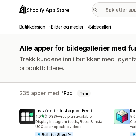
Shopify App Store
Butikkdesign
Bilder og medier
Bildegalleri
Alle apper for bildegallerier med f
Trekk kundene inn i butikken med iøyenfa
produktbildene.
235 apper med
Rad
Tøm
Instafeed ‑ Instagram Feed
Ru
av 5 stjerner
4,9
(1 933)
•
Free plan available
5,0
Totalt 1933 omtaler
Tot
Display Instagram feeds, Reels & Insta
Cle
UGC as shoppable videos
var
Built for Shopify