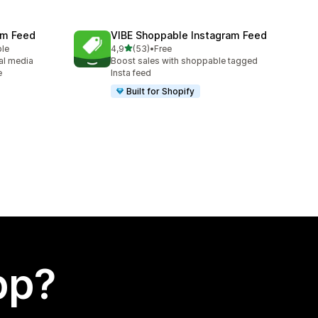
ram Feed
VIBE Shoppable Instagram Feed
av 5 stjerner
ble
4,9
(53)
•
Free
Totalt 53 omtaler
al media
Boost sales with shoppable tagged
e
Insta feed
Built for Shopify
app?