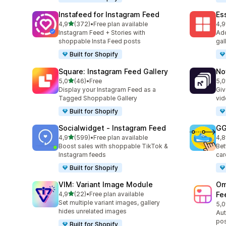
Instafeed for Instagram Feed
Es
av 5 stjerner
4,9
(372)
•
Free plan available
4,9
Totalt 372 omtaler
Tot
Instagram Feed + Stories with
Add
shoppable Insta Feed posts
gal
Built for Shopify
Square: Instagram Feed Gallery
No
av 5 stjerner
5,0
(46)
•
Free
5,0
Totalt 46 omtaler
Tot
Display your Instagram Feed as a
Giv
Tagged Shoppable Gallery
vid
Built for Shopify
Socialwidget ‑ Instagram Feed
GG
av 5 stjerner
4,9
(599)
•
Free plan available
4,8
Totalt 599 omtaler
Tot
Boost sales with shoppable TikTok &
Bet
Instagram feeds
car
Built for Shopify
VIM: Variant Image Module
Om
av 5 stjerner
4,9
(22)
•
Free plan available
Fe
Totalt 22 omtaler
Set multiple variant images, gallery
5,0
Tot
hides unrelated images
Aut
pos
Built for Shopify