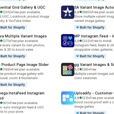
sential Grid Gallery & UGC
SA Variant Image Aut
av 5 stjerner
av 5 stjerner
(205)
•
Free plan available
4,8
(680)
•
Free plan avail
alt 205 omtaler
Totalt 680 omtaler
 UGC, Lookbook, product image
Show multiple variant imag
lery & YouTube Video.
variant image gallery.
Built for Shopify
Built for Shopify
va Multiple Variant Images
MP Instagram Feed ‑ I
av 5 stjerner
av 5 stjerner
(27)
•
Free plan available
4,9
(222)
•
Free to install
alt 27 omtaler
Totalt 222 omtaler
e every variant its own photos,
Instagram feed, Reels & U
eo & 3D to boost sales
shoppable video galleries
Built for Shopify
Built for Shopify
 Product Page Image Slider
gg Variant Images & 
av 5 stjerner
av 5 stjerner
(166)
•
Free plan available
5,0
(28)
•
Free
alt 166 omtaler
Totalt 28 omtaler
ter product image gallery with
Multiple variant images au
ousel, zoom & thumbnails.
color swatches
Built for Shopify
ega InstaFeed Instagram
Uploadify ‑ Customer 
av 5 stjerner
ed
4,9
(23)
•
Free plan availa
Totalt 23 omtaler
Boost social proof with a 
av 5 stjerner
(81)
•
Free plan available
alt 81 omtaler
image gallery
o-sync Instagram feed & UGC
ts to your store
Built for Shopify