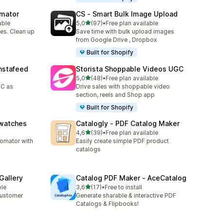
omator
CS ‑ Smart Bulk Image Upload
av 5 stjerner
able
5,0
(97)
•
Free plan available
Totalt 97 omtaler
es. Clean up
Save time with bulk upload images
from Google Drive , Dropbox
Built for Shopify
nstafeed
Storista Shoppable Videos UGC
av 5 stjerner
5,0
(48)
•
Free plan available
Totalt 48 omtaler
GC as
Drive sales with shoppable video
section, reels and Shop app
Built for Shopify
Swatches
Catalogly ‑ PDF Catalog Maker
av 5 stjerner
4,6
(39)
•
Free plan available
Totalt 39 omtaler
tomator with
Easily create simple PDF product
catalogs
Gallery
Catalog PDF Maker ‑ AceCatalog
av 5 stjerner
ble
3,6
(17)
•
Free to install
Totalt 17 omtaler
customer
Generate sharable & interactive PDF
Catalogs & Flipbooks!