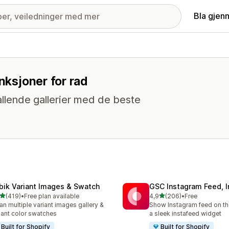
Bla gjen
unksjoner for rad
llende gallerier med de beste
bik Variant Images & Swatch
GSC Instagram Feed, I
av 5 stjerner
av 5 stjerner
(419)
•
Free plan available
4,9
(206)
•
Free
alt 419 omtaler
Totalt 206 omtaler
an multiple variant images gallery &
Show Instagram feed on the
iant color swatches
a sleek instafeed widget
Built for Shopify
Built for Shopify