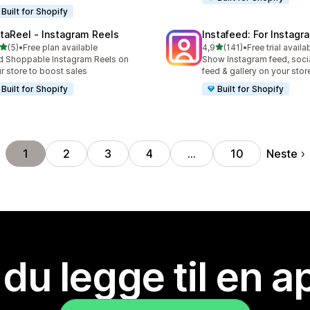
Built for Shopify
staReel ‑ Instagram Reels
Instafeed: For Instag
av 5 stjerner
av 5 stjerner
(5)
•
Free plan available
4,9
(141)
•
Free trial availa
alt 5 omtaler
Totalt 141 omtaler
 Shoppable Instagram Reels on
Show Instagram feed, soci
r store to boost sales
feed & gallery on your stor
Built for Shopify
Built for Shopify
Neste
1
2
3
4
…
10
 du legge til en 