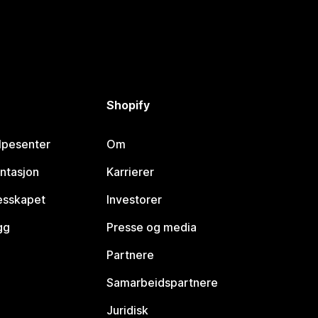
Shopify
lpesenter
Om
ntasjon
Karrierer
lesskapet
Investorer
gg
Presse og media
Partnere
Samarbeidspartnere
Juridisk