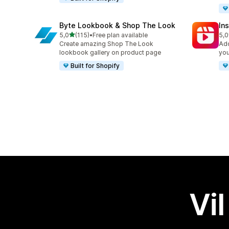
Byte Lookbook & Shop The Look
In
av 5 stjerner
5,0
(115)
•
Free plan available
5,0
Totalt 115 omtaler
Tot
Create amazing Shop The Look
Add
lookbook gallery on product page
you
Built for Shopify
Vil