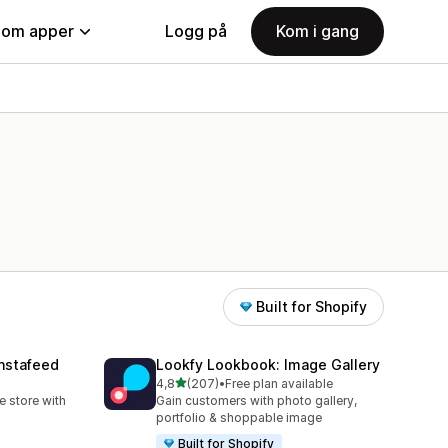
nom apper
Logg på
Kom i gang
Built for Shopify
nstafeed
Lookfy Lookbook: Image Gallery
av 5 stjerner
4,8
(207)
•
Free plan available
Totalt 207 omtaler
 store with
Gain customers with photo gallery,
portfolio & shoppable image
Built for Shopify