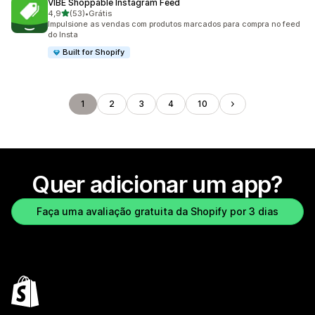
VIBE Shoppable Instagram Feed
de 5 estrelas
4,9
(53)
•
Grátis
53 avaliações ao todo
Impulsione as vendas com produtos marcados para compra no feed
do Insta
Built for Shopify
1
2
3
4
10
Quer adicionar um app?
Faça uma avaliação gratuita da Shopify por 3 dias