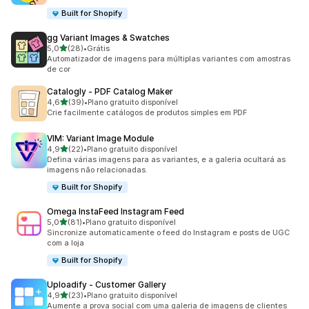
Built for Shopify
gg Variant Images & Swatches
de 5 estrelas
5,0
(28)
•
Grátis
28 avaliações ao todo
Automatizador de imagens para múltiplas variantes com amostras
de cor
Catalogly ‑ PDF Catalog Maker
de 5 estrelas
4,6
(39)
•
Plano gratuito disponível
39 avaliações ao todo
Crie facilmente catálogos de produtos simples em PDF
VIM: Variant Image Module
de 5 estrelas
4,9
(22)
•
Plano gratuito disponível
22 avaliações ao todo
Defina várias imagens para as variantes, e a galeria ocultará as
imagens não relacionadas.
Built for Shopify
Omega InstaFeed Instagram Feed
de 5 estrelas
5,0
(81)
•
Plano gratuito disponível
81 avaliações ao todo
Sincronize automaticamente o feed do Instagram e posts de UGC
com a loja
Built for Shopify
Uploadify ‑ Customer Gallery
de 5 estrelas
4,9
(23)
•
Plano gratuito disponível
23 avaliações ao todo
Aumente a prova social com uma galeria de imagens de clientes