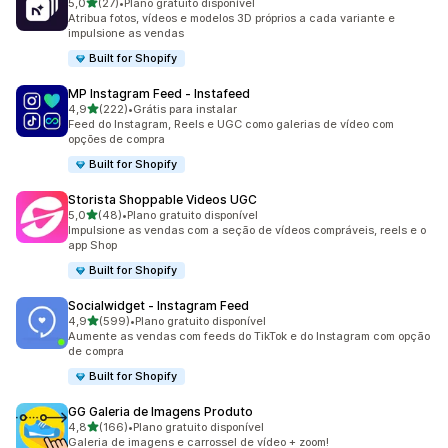
de 5 estrelas
5,0
(27)
•
Plano gratuito disponível
27 avaliações ao todo
Atribua fotos, vídeos e modelos 3D próprios a cada variante e
impulsione as vendas
Built for Shopify
MP Instagram Feed ‑ Instafeed
de 5 estrelas
4,9
(222)
•
Grátis para instalar
222 avaliações ao todo
Feed do Instagram, Reels e UGC como galerias de vídeo com
opções de compra
Built for Shopify
Storista Shoppable Videos UGC
de 5 estrelas
5,0
(48)
•
Plano gratuito disponível
48 avaliações ao todo
Impulsione as vendas com a seção de vídeos compráveis, reels e o
app Shop
Built for Shopify
Socialwidget ‑ Instagram Feed
de 5 estrelas
4,9
(599)
•
Plano gratuito disponível
599 avaliações ao todo
Aumente as vendas com feeds do TikTok e do Instagram com opção
de compra
Built for Shopify
GG Galeria de Imagens Produto
de 5 estrelas
4,8
(166)
•
Plano gratuito disponível
166 avaliações ao todo
Galeria de imagens e carrossel de vídeo + zoom!