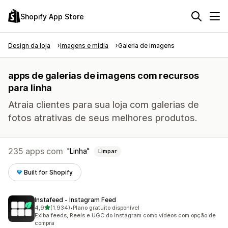
Shopify App Store
Design da loja
Imagens e mídia
Galeria de imagens
apps de galerias de imagens com recursos
para linha
Atraia clientes para sua loja com galerias de
fotos atrativas de seus melhores produtos.
235 apps com
Linha
Limpar
Built for Shopify
Instafeed ‑ Instagram Feed
de 5 estrelas
4,9
(1.934)
•
Plano gratuito disponível
1934 avaliações ao todo
Exiba feeds, Reels e UGC do Instagram como vídeos com opção de
compra