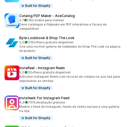
Built for Shopify
Catalog PDF Maker ‑ AceCatalog
de 5 estrelas
3,7
(18)
•
Grátis para instalar
18 avaliações ao todo
Gere catálogos e flipbooks em PDF interativos e fáceis de
compartilhar!
Byte Lookbook & Shop The Look
de 5 estrelas
5,0
(115)
•
Plano gratuito disponível
115 avaliações ao todo
Crie uma incrível galeria de lookbooks do Shop The Look na página
do produto
Built for Shopify
InstaReel ‑ Instagram Reels
de 5 estrelas
5,0
(5)
•
Plano gratuito disponível
5 avaliações ao todo
Adicione Instagram Reels com recurso de compra na sua loja para
impulsionar as vendas
Built for Shopify
Instafeed: For Instagram Feed
de 5 estrelas
4,9
(141)
•
Avaliação gratuita
141 avaliações ao todo
Mostre o feed do Instagram, feeds de redes sociais e uma galeria
na loja
Built for Shopify