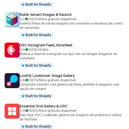
Built for Shopify
Rubik Variant Images & Swatch
de 5 estrelas
5,0
(420)
•
Plano gratuito disponível
420 avaliações ao todo
Galeria limpa de várias imagens de variantes e amostras de cores
de variantes.
Built for Shopify
GSC Instagram Feed, Instafeed
de 5 estrelas
4,9
(206)
•
Grátis
206 avaliações ao todo
Mostre o feed do Instagram na loja com um widget elegante de
instafeed
Built for Shopify
Lookfy Lookbook: Image Gallery
de 5 estrelas
4,8
(207)
•
Plano gratuito disponível
207 avaliações ao todo
Conquiste clientes com galeria de fotos, portfólio e imagens com
opção de compra
Built for Shopify
Essential Grid Gallery & UGC
de 5 estrelas
4,9
(205)
•
Plano gratuito disponível
205 avaliações ao todo
Adicione UGC, Lookbook, galeria de imagens de produtos e vídeos
do YouTube.
Built for Shopify