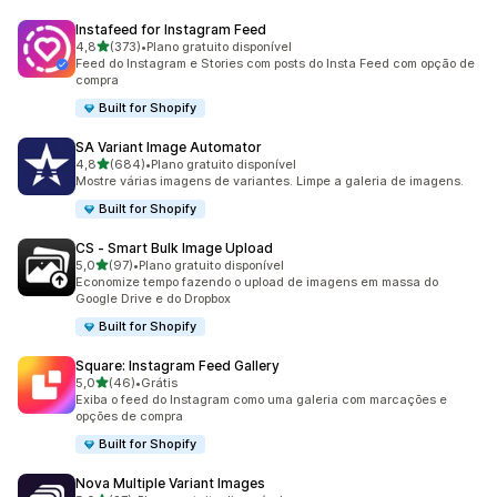
Instafeed for Instagram Feed
de 5 estrelas
4,8
(373)
•
Plano gratuito disponível
373 avaliações ao todo
Feed do Instagram e Stories com posts do Insta Feed com opção de
compra
Built for Shopify
SA Variant Image Automator
de 5 estrelas
4,8
(684)
•
Plano gratuito disponível
684 avaliações ao todo
Mostre várias imagens de variantes. Limpe a galeria de imagens.
Built for Shopify
CS ‑ Smart Bulk Image Upload
de 5 estrelas
5,0
(97)
•
Plano gratuito disponível
97 avaliações ao todo
Economize tempo fazendo o upload de imagens em massa do
Google Drive e do Dropbox
Built for Shopify
Square: Instagram Feed Gallery
de 5 estrelas
5,0
(46)
•
Grátis
46 avaliações ao todo
Exiba o feed do Instagram como uma galeria com marcações e
opções de compra
Built for Shopify
Nova Multiple Variant Images