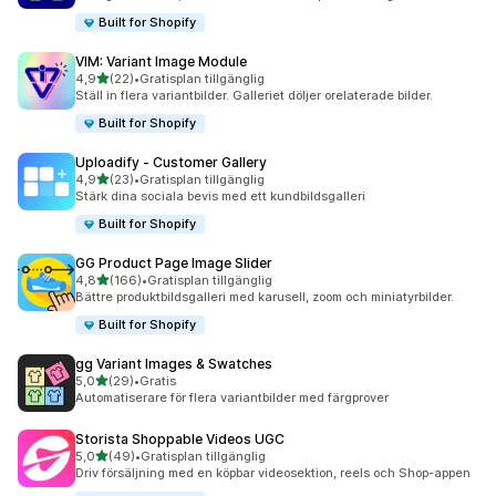
Built for Shopify
VIM: Variant Image Module
av 5 stjärnor
4,9
(22)
•
Gratisplan tillgänglig
22 recensioner totalt
Ställ in flera variantbilder. Galleriet döljer orelaterade bilder.
Built for Shopify
Uploadify ‑ Customer Gallery
av 5 stjärnor
4,9
(23)
•
Gratisplan tillgänglig
23 recensioner totalt
Stärk dina sociala bevis med ett kundbildsgalleri
Built for Shopify
GG Product Page Image Slider
av 5 stjärnor
4,8
(166)
•
Gratisplan tillgänglig
166 recensioner totalt
Bättre produktbildsgalleri med karusell, zoom och miniatyrbilder.
Built for Shopify
gg Variant Images & Swatches
av 5 stjärnor
5,0
(29)
•
Gratis
29 recensioner totalt
Automatiserare för flera variantbilder med färgprover
Storista Shoppable Videos UGC
av 5 stjärnor
5,0
(49)
•
Gratisplan tillgänglig
49 recensioner totalt
Driv försäljning med en köpbar videosektion, reels och Shop-appen