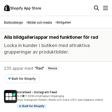
Shopify App Store
Butiksdesign
Bilder och media
Bildgalleri
Alla bildgalleriappar med funktioner för rad
Locka in kunder i butiken med attraktiva
grupperingar av produktbilder.
235 appar med
Rad
Rensa
Built for Shopify
Instafeed ‑ Instagram Feed
av 5 stjärnor
4,9
(1 929)
•
Gratisplan tillgänglig
1929 recensioner totalt
Visa Instagram-flöden, Reels och Insta-UGC som köpbara videor
Built for Shopify