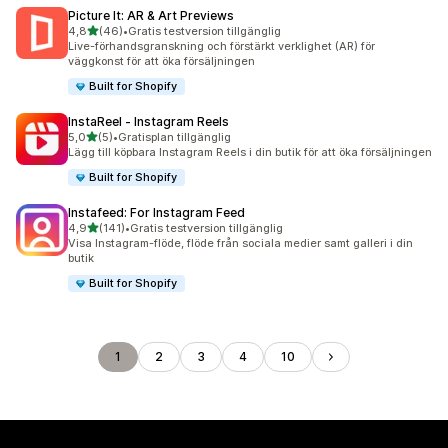
Picture It: AR & Art Previews
av 5 stjärnor
4,8
(46)
•
Gratis testversion tillgänglig
46 recensioner totalt
Live-förhandsgranskning och förstärkt verklighet (AR) för
väggkonst för att öka försäljningen
Built for Shopify
InstaReel ‑ Instagram Reels
av 5 stjärnor
5,0
(5)
•
Gratisplan tillgänglig
5 recensioner totalt
Lägg till köpbara Instagram Reels i din butik för att öka försäljningen
Built for Shopify
Instafeed: For Instagram Feed
av 5 stjärnor
4,9
(141)
•
Gratis testversion tillgänglig
141 recensioner totalt
Visa Instagram-flöde, flöde från sociala medier samt galleri i din
butik
Built for Shopify
1
2
3
4
10