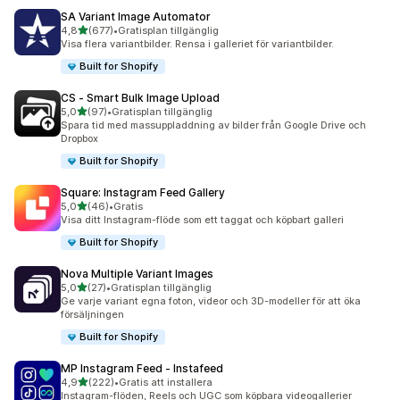
SA Variant Image Automator
av 5 stjärnor
4,8
(677)
•
Gratisplan tillgänglig
677 recensioner totalt
Visa flera variantbilder. Rensa i galleriet för variantbilder.
Built for Shopify
CS ‑ Smart Bulk Image Upload
av 5 stjärnor
5,0
(97)
•
Gratisplan tillgänglig
97 recensioner totalt
Spara tid med massuppladdning av bilder från Google Drive och
Dropbox
Built for Shopify
Square: Instagram Feed Gallery
av 5 stjärnor
5,0
(46)
•
Gratis
46 recensioner totalt
Visa ditt Instagram-flöde som ett taggat och köpbart galleri
Built for Shopify
Nova Multiple Variant Images
av 5 stjärnor
5,0
(27)
•
Gratisplan tillgänglig
27 recensioner totalt
Ge varje variant egna foton, videor och 3D-modeller för att öka
försäljningen
Built for Shopify
MP Instagram Feed ‑ Instafeed
av 5 stjärnor
4,9
(222)
•
Gratis att installera
222 recensioner totalt
Instagram-flöden, Reels och UGC som köpbara videogallerier