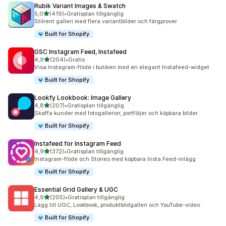
Rubik Variant Images & Swatch
av 5 stjärnor
5,0
(419)
•
Gratisplan tillgänglig
419 recensioner totalt
Stilrent galleri med flera variantbilder och färgprover
Built for Shopify
GSC Instagram Feed, Instafeed
av 5 stjärnor
4,9
(204)
•
Gratis
204 recensioner totalt
Visa Instagram-flöde i butiken med en elegant Instafeed-widget
Built for Shopify
Lookfy Lookbook: Image Gallery
av 5 stjärnor
4,8
(207)
•
Gratisplan tillgänglig
207 recensioner totalt
Skaffa kunder med fotogallerier, portföljer och köpbara bilder
Built for Shopify
Instafeed for Instagram Feed
av 5 stjärnor
4,9
(372)
•
Gratisplan tillgänglig
372 recensioner totalt
Instagram-flöde och Stories med köpbara Insta Feed-inlägg
Built for Shopify
Essential Grid Gallery & UGC
av 5 stjärnor
4,9
(205)
•
Gratisplan tillgänglig
205 recensioner totalt
Lägg till UGC, Lookbook, produktbildgalleri och YouTube-video.
Built for Shopify