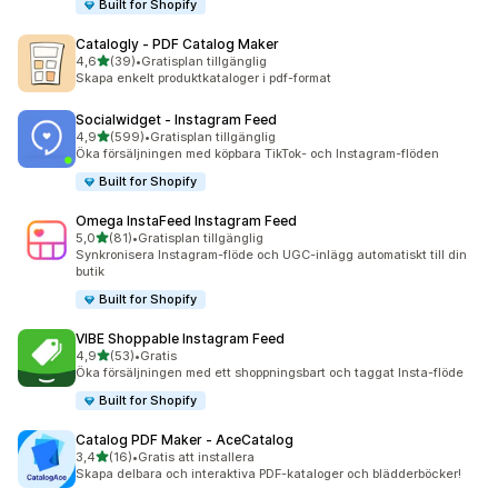
Built for Shopify
Catalogly ‑ PDF Catalog Maker
av 5 stjärnor
4,6
(39)
•
Gratisplan tillgänglig
39 recensioner totalt
Skapa enkelt produktkataloger i pdf-format
Socialwidget ‑ Instagram Feed
av 5 stjärnor
4,9
(599)
•
Gratisplan tillgänglig
599 recensioner totalt
Öka försäljningen med köpbara TikTok- och Instagram-flöden
Built for Shopify
Omega InstaFeed Instagram Feed
av 5 stjärnor
5,0
(81)
•
Gratisplan tillgänglig
81 recensioner totalt
Synkronisera Instagram-flöde och UGC-inlägg automatiskt till din
butik
Built for Shopify
VIBE Shoppable Instagram Feed
av 5 stjärnor
4,9
(53)
•
Gratis
53 recensioner totalt
Öka försäljningen med ett shoppningsbart och taggat Insta-flöde
Built for Shopify
Catalog PDF Maker ‑ AceCatalog
av 5 stjärnor
3,4
(16)
•
Gratis att installera
16 recensioner totalt
Skapa delbara och interaktiva PDF-kataloger och blädderböcker!