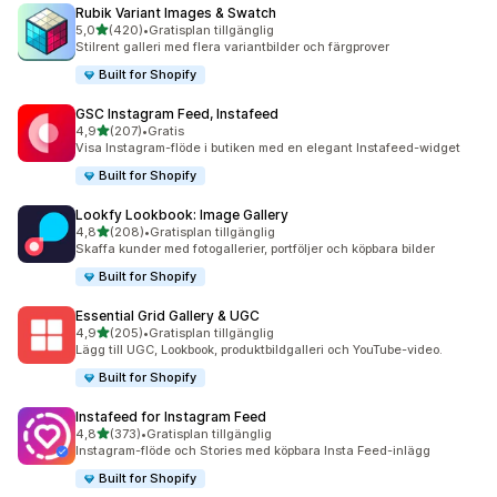
Rubik Variant Images & Swatch
av 5 stjärnor
5,0
(420)
•
Gratisplan tillgänglig
420 recensioner totalt
Stilrent galleri med flera variantbilder och färgprover
Built for Shopify
GSC Instagram Feed, Instafeed
av 5 stjärnor
4,9
(207)
•
Gratis
207 recensioner totalt
Visa Instagram-flöde i butiken med en elegant Instafeed-widget
Built for Shopify
Lookfy Lookbook: Image Gallery
av 5 stjärnor
4,8
(208)
•
Gratisplan tillgänglig
208 recensioner totalt
Skaffa kunder med fotogallerier, portföljer och köpbara bilder
Built for Shopify
Essential Grid Gallery & UGC
av 5 stjärnor
4,9
(205)
•
Gratisplan tillgänglig
205 recensioner totalt
Lägg till UGC, Lookbook, produktbildgalleri och YouTube-video.
Built for Shopify
Instafeed for Instagram Feed
av 5 stjärnor
4,8
(373)
•
Gratisplan tillgänglig
373 recensioner totalt
Instagram-flöde och Stories med köpbara Insta Feed-inlägg
Built for Shopify