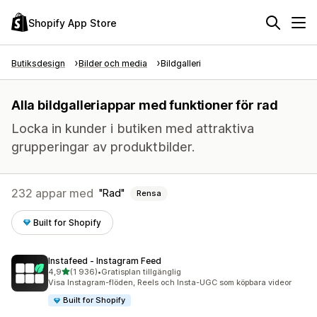
Shopify App Store
Butiksdesign
Bilder och media
Bildgalleri
Alla bildgalleriappar med funktioner för rad
Locka in kunder i butiken med attraktiva
grupperingar av produktbilder.
232 appar med
Rad
Rensa
Built for Shopify
Instafeed ‑ Instagram Feed
av 5 stjärnor
4,9
(1 936)
•
Gratisplan tillgänglig
1936 recensioner totalt
Visa Instagram-flöden, Reels och Insta-UGC som köpbara videor
Built for Shopify