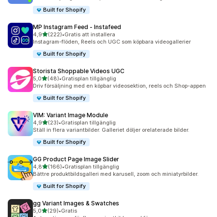
Built for Shopify
MP Instagram Feed ‑ Instafeed
av 5 stjärnor
4,9
(222)
•
Gratis att installera
222 recensioner totalt
Instagram-flöden, Reels och UGC som köpbara videogallerier
Built for Shopify
Storista Shoppable Videos UGC
av 5 stjärnor
5,0
(48)
•
Gratisplan tillgänglig
48 recensioner totalt
Driv försäljning med en köpbar videosektion, reels och Shop-appen
Built for Shopify
VIM: Variant Image Module
av 5 stjärnor
4,9
(23)
•
Gratisplan tillgänglig
23 recensioner totalt
Ställ in flera variantbilder. Galleriet döljer orelaterade bilder.
Built for Shopify
GG Product Page Image Slider
av 5 stjärnor
4,8
(166)
•
Gratisplan tillgänglig
166 recensioner totalt
Bättre produktbildsgalleri med karusell, zoom och miniatyrbilder.
Built for Shopify
gg Variant Images & Swatches
av 5 stjärnor
5,0
(29)
•
Gratis
29 recensioner totalt