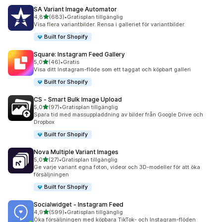
SA Variant Image Automator
av 5 stjärnor
4,8
(683)
•
Gratisplan tillgänglig
683 recensioner totalt
Visa flera variantbilder. Rensa i galleriet för variantbilder.
Built for Shopify
Square: Instagram Feed Gallery
av 5 stjärnor
5,0
(46)
•
Gratis
46 recensioner totalt
Visa ditt Instagram-flöde som ett taggat och köpbart galleri
Built for Shopify
CS ‑ Smart Bulk Image Upload
av 5 stjärnor
5,0
(97)
•
Gratisplan tillgänglig
97 recensioner totalt
Spara tid med massuppladdning av bilder från Google Drive och
Dropbox
Built for Shopify
Nova Multiple Variant Images
av 5 stjärnor
5,0
(27)
•
Gratisplan tillgänglig
27 recensioner totalt
Ge varje variant egna foton, videor och 3D-modeller för att öka
försäljningen
Built for Shopify
Socialwidget ‑ Instagram Feed
av 5 stjärnor
4,9
(599)
•
Gratisplan tillgänglig
599 recensioner totalt
Öka försäljningen med köpbara TikTok- och Instagram-flöden