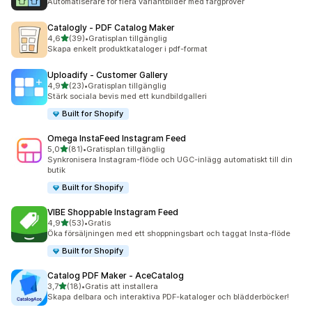
Automatiserare för flera variantbilder med färgprover
Catalogly ‑ PDF Catalog Maker
av 5 stjärnor
4,6
(39)
•
Gratisplan tillgänglig
39 recensioner totalt
Skapa enkelt produktkataloger i pdf-format
Uploadify ‑ Customer Gallery
av 5 stjärnor
4,9
(23)
•
Gratisplan tillgänglig
23 recensioner totalt
Stärk sociala bevis med ett kundbildgalleri
Built for Shopify
Omega InstaFeed Instagram Feed
av 5 stjärnor
5,0
(81)
•
Gratisplan tillgänglig
81 recensioner totalt
Synkronisera Instagram-flöde och UGC-inlägg automatiskt till din
butik
Built for Shopify
VIBE Shoppable Instagram Feed
av 5 stjärnor
4,9
(53)
•
Gratis
53 recensioner totalt
Öka försäljningen med ett shoppningsbart och taggat Insta-flöde
Built for Shopify
Catalog PDF Maker ‑ AceCatalog
av 5 stjärnor
3,7
(18)
•
Gratis att installera
18 recensioner totalt
Skapa delbara och interaktiva PDF-kataloger och blädderböcker!