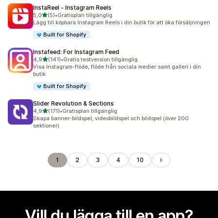
InstaReel ‑ Instagram Reels
av 5 stjärnor
5,0
(5)
•
Gratisplan tillgänglig
5 recensioner totalt
Lägg till köpbara Instagram Reels i din butik för att öka försäljningen
Built for Shopify
Instafeed: For Instagram Feed
av 5 stjärnor
4,9
(141)
•
Gratis testversion tillgänglig
141 recensioner totalt
Visa Instagram-flöde, flöde från sociala medier samt galleri i din
butik
Built for Shopify
Slider Revolution & Sections
av 5 stjärnor
4,9
(171)
•
Gratisplan tillgänglig
171 recensioner totalt
Skapa banner-bildspel, videobildspel och bildspel (över 200
sektioner)
1
2
3
4
10
Vill du lägga till en app?