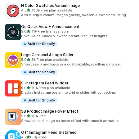
N Color Swatches Variant Image
별 5개 중
4.5
(136)
•
Free plan available
총 리뷰 136개
Add multiple variant images gallery, swatch & combined listing
Qe Quick View + Announcement
별 5개 중
5.0
(11)
•
Free trial available
총 리뷰 11개
Drive Sales: Quick View for Instant Product Insights
Built for Shopify
Logo Carousel & Logo Slider
별 5개 중
5.0
(5)
•
Free plan available
총 리뷰 5개
Showcase brand logos in a customizable, scrolling carousel!
Built for Shopify
SI Instagram Feed Widget
별 5개 중
5.0
(10)
•
Free plan available
총 리뷰 10개
Display Instagram posts into grid or slider without coding.
Built for Shopify
SB Product Image Hover Effect
별 5개 중
5.0
(16)
•
Free
총 리뷰 16개
Show second image on hover effect with smooth animation
OT: Instagram Feed, Instafeed
별 5개 중
4.7
(39)
•
Free