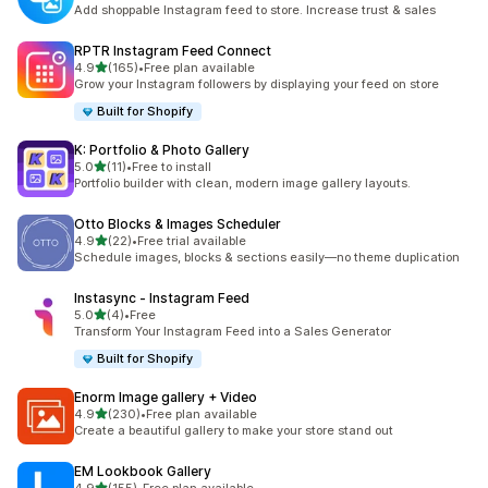
총 리뷰 39개
Add shoppable Instagram feed to store. Increase trust & sales
RPTR Instagram Feed Connect
별 5개 중
4.9
(165)
•
Free plan available
총 리뷰 165개
Grow your Instagram followers by displaying your feed on store
Built for Shopify
K: Portfolio & Photo Gallery
별 5개 중
5.0
(11)
•
Free to install
총 리뷰 11개
Portfolio builder with clean, modern image gallery layouts.
Otto Blocks & Images Scheduler
별 5개 중
4.9
(22)
•
Free trial available
총 리뷰 22개
Schedule images, blocks & sections easily—no theme duplication
Instasync ‑ Instagram Feed
별 5개 중
5.0
(4)
•
Free
총 리뷰 4개
Transform Your Instagram Feed into a Sales Generator
Built for Shopify
Enorm Image gallery + Video
별 5개 중
4.9
(230)
•
Free plan available
총 리뷰 230개
Create a beautiful gallery to make your store stand out
EM Lookbook Gallery
별 5개 중