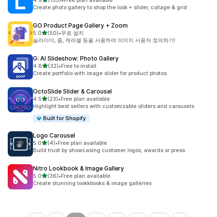
4.9
(155)
•
Free plan available
총 리뷰 155개
Create photo gallery to shop the look + slider, collage & grid
GO Product Page Gallery + Zoom
별 5개 중
5.0
(50)
•
무료 설치
총 리뷰 50개
슬라이더, 줌, 캐러셀 등을 사용하여 이미지 사용자 정의하기!
G: AI Slideshow: Photo Gallery
별 5개 중
4.8
(32)
•
Free to install
총 리뷰 32개
Create portfolio with image slider for product photos
OctoSlide Slider & Carousel
별 5개 중
4.5
(23)
•
Free plan available
총 리뷰 23개
Highlight best sellers with customizable sliders and carousels
Built for Shopify
Logo Carousel
별 5개 중
5.0
(4)
•
Free plan available
총 리뷰 4개
Build trust by showcasing customer logos, awards or press
Nitro Lookbook & Image Gallery
별 5개 중
5.0
(36)
•
Free plan available
총 리뷰 36개
Create stunning lookkbooks & image galleries