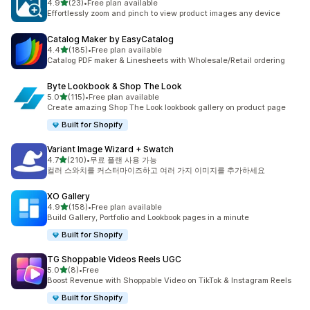
별 5개 중
4.9
(23)
•
Free plan available
총 리뷰 23개
Effortlessly zoom and pinch to view product images any device
Catalog Maker by EasyCatalog
별 5개 중
4.4
(185)
•
Free plan available
총 리뷰 185개
Catalog PDF maker & Linesheets with Wholesale/Retail ordering
Byte Lookbook & Shop The Look
별 5개 중
5.0
(115)
•
Free plan available
총 리뷰 115개
Create amazing Shop The Look lookbook gallery on product page
Built for Shopify
Variant Image Wizard + Swatch
별 5개 중
4.7
(210)
•
무료 플랜 사용 가능
총 리뷰 210개
컬러 스와치를 커스터마이즈하고 여러 가지 이미지를 추가하세요
XO Gallery
별 5개 중
4.9
(158)
•
Free plan available
총 리뷰 158개
Build Gallery, Portfolio and Lookbook pages in a minute
Built for Shopify
TG Shoppable Videos Reels UGC
별 5개 중
5.0
(8)
•
Free
총 리뷰 8개
Boost Revenue with Shoppable Video on TikTok & Instagram Reels
Built for Shopify