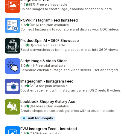
별 5개 중
4.7
(57)
•
Free plan available
총 리뷰 57개
Upload images to create logo , carousal or banner sliders
POWR Instagram Feed Instafeed
별 5개 중
4.8
(66)
•
Free plan available
총 리뷰 66개
Connect Instagram to your store and display your UGC videos
ProductSpin AI – 360º Showcase
별 5개 중
5.0
(1)
•
Free plan available
총 리뷰 1개
Boost conversions by turning product photos into 360° views
Slidy: Image & Video Slider
별 5개 중
5.0
(4)
•
Free trial available
총 리뷰 4개
Schedule clickable image and video sliders - set and forget!
Imageagram ‑ Instagram Feed
별 5개 중
4.9
(21)
•
Free plan available
총 리뷰 21개
Boost engagement with Instagram gallery, UGC reels & videos
Lookbook Shop by Gallery Ace
별 5개 중
4.8
(64)
•
Free plan available
총 리뷰 64개
Create shoppable Lookbook galleries with product hotspots
Built for Shopify
EVM Instagram Feed ‑ Instafeed
별 5개 중
4.8
(193)
•
Free to install