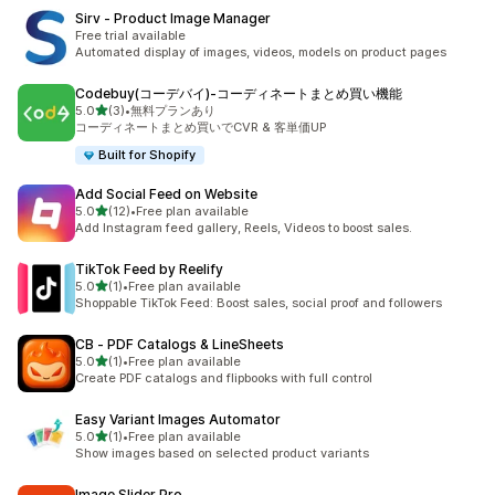
Sirv ‑ Product Image Manager
Free trial available
Automated display of images, videos, models on product pages
Codebuy(コーデバイ)‑コーディネートまとめ買い機能
별 5개 중
5.0
(3)
•
無料プランあり
총 리뷰 3개
コーディネートまとめ買いでCVR & 客単価UP
Built for Shopify
Add Social Feed on Website
별 5개 중
5.0
(12)
•
Free plan available
총 리뷰 12개
Add Instagram feed gallery, Reels, Videos to boost sales.
TikTok Feed by Reelify
별 5개 중
5.0
(1)
•
Free plan available
총 리뷰 1개
Shoppable TikTok Feed: Boost sales, social proof and followers
CB ‑ PDF Catalogs & LineSheets
별 5개 중
5.0
(1)
•
Free plan available
총 리뷰 1개
Create PDF catalogs and flipbooks with full control
Easy Variant Images Automator
별 5개 중
5.0
(1)
•
Free plan available
총 리뷰 1개
Show images based on selected product variants
Image Slider Pro