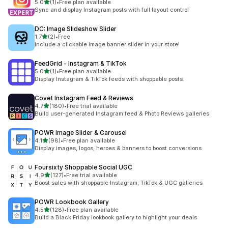
별 5개 중
5.0
(1)
•
Free plan available
총 리뷰 1개
Sync and display Instagram posts with full layout control
DC: Image Slideshow Slider
별 5개 중
1.7
(2)
•
Free
총 리뷰 2개
Include a clickable image banner slider in your store!
FeedGrid ‑ Instagram & TikTok
별 5개 중
5.0
(1)
•
Free plan available
총 리뷰 1개
Display Instagram & TikTok feeds with shoppable posts.
Covet Instagram Feed & Reviews
별 5개 중
4.7
(180)
•
Free trial available
총 리뷰 180개
Build user-generated Instagram feed & Photo Reviews galleries
POWR Image Slider & Carousel
별 5개 중
4.1
(98)
•
Free plan available
총 리뷰 98개
Display images, logos, heroes & banners to boost conversions
Foursixty Shoppable Social UGC
별 5개 중
4.9
(127)
•
Free trial available
총 리뷰 127개
Boost sales with shoppable Instagram, TikTok & UGC galleries
POWR Lookbook Gallery
별 5개 중
4.5
(128)
•
Free plan available
총 리뷰 128개
Build a Black Friday lookbook gallery to highlight your deals