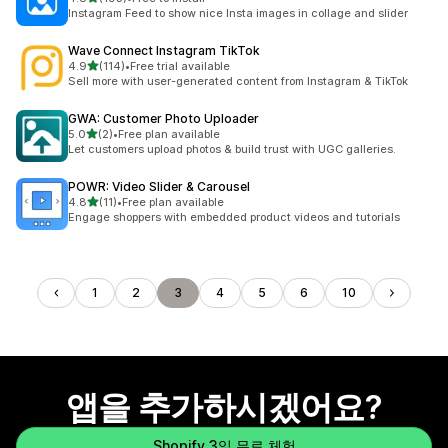
총 리뷰 193개
Instagram Feed to show nice Insta images in collage and slider
Wave Connect Instagram TikTok
별 5개 중
4.9
(114)
•
Free trial available
총 리뷰 114개
Sell more with user-generated content from Instagram & TikTok
GWA: Customer Photo Uploader
별 5개 중
5.0
(2)
•
Free plan available
총 리뷰 2개
Let customers upload photos & build trust with UGC galleries.
POWR: Video Slider & Carousel
별 5개 중
4.8
(11)
•
Free plan available
총 리뷰 11개
Engage shoppers with embedded product videos and tutorials
1
2
3
4
5
6
10
앱을 추가하시겠어요?
Shopify 3일 무료 체험