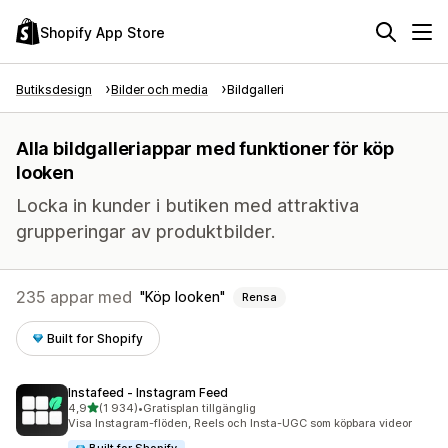
Shopify App Store
Butiksdesign
Bilder och media
Bildgalleri
Alla bildgalleriappar med funktioner för köp
looken
Locka in kunder i butiken med attraktiva
grupperingar av produktbilder.
235 appar med
Köp looken
Rensa
Built for Shopify
Instafeed ‑ Instagram Feed
av 5 stjärnor
4,9
(1 934)
•
Gratisplan tillgänglig
1934 recensioner totalt
Visa Instagram-flöden, Reels och Insta-UGC som köpbara videor