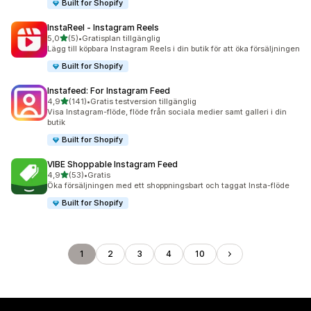
Built for Shopify
InstaReel ‑ Instagram Reels
av 5 stjärnor
5,0
(5)
•
Gratisplan tillgänglig
5 recensioner totalt
Lägg till köpbara Instagram Reels i din butik för att öka försäljningen
Built for Shopify
Instafeed: For Instagram Feed
av 5 stjärnor
4,9
(141)
•
Gratis testversion tillgänglig
141 recensioner totalt
Visa Instagram-flöde, flöde från sociala medier samt galleri i din
butik
Built for Shopify
VIBE Shoppable Instagram Feed
av 5 stjärnor
4,9
(53)
•
Gratis
53 recensioner totalt
Öka försäljningen med ett shoppningsbart och taggat Insta-flöde
Built for Shopify
1
2
3
4
10