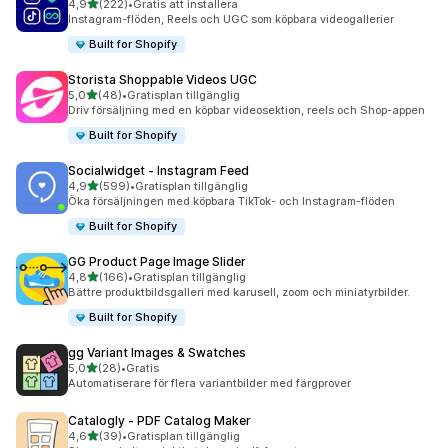
av 5 stjärnor
4,9
(222)
•
Gratis att installera
222 recensioner totalt
Instagram-flöden, Reels och UGC som köpbara videogallerier
Built for Shopify
Storista Shoppable Videos UGC
av 5 stjärnor
5,0
(48)
•
Gratisplan tillgänglig
48 recensioner totalt
Driv försäljning med en köpbar videosektion, reels och Shop-appen
Built for Shopify
Socialwidget ‑ Instagram Feed
av 5 stjärnor
4,9
(599)
•
Gratisplan tillgänglig
599 recensioner totalt
Öka försäljningen med köpbara TikTok- och Instagram-flöden
Built for Shopify
GG Product Page Image Slider
av 5 stjärnor
4,8
(166)
•
Gratisplan tillgänglig
166 recensioner totalt
Bättre produktbildsgalleri med karusell, zoom och miniatyrbilder.
Built for Shopify
gg Variant Images & Swatches
av 5 stjärnor
5,0
(28)
•
Gratis
28 recensioner totalt
Automatiserare för flera variantbilder med färgprover
Catalogly ‑ PDF Catalog Maker
av 5 stjärnor
4,6
(39)
•
Gratisplan tillgänglig
39 recensioner totalt