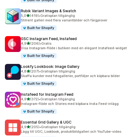
Built for Shopify
Rubik Variant Images & Swatch
av 5 stjärnor
5,0
(419)
•
Gratisplan tillgänglig
419 recensioner totalt
Stilrent galleri med flera variantbilder och färgprover
Built for Shopify
GSC Instagram Feed, Instafeed
av 5 stjärnor
4,9
(206)
•
Gratis
206 recensioner totalt
Visa Instagram-flöde i butiken med en elegant Instafeed-widget
Built for Shopify
Lookfy Lookbook: Image Gallery
av 5 stjärnor
4,8
(207)
•
Gratisplan tillgänglig
207 recensioner totalt
Skaffa kunder med fotogallerier, portföljer och köpbara bilder
Built for Shopify
Instafeed for Instagram Feed
av 5 stjärnor
4,9
(372)
•
Gratisplan tillgänglig
372 recensioner totalt
Instagram-flöde och Stories med köpbara Insta Feed-inlägg
Built for Shopify
Essential Grid Gallery & UGC
av 5 stjärnor
4,9
(205)
•
Gratisplan tillgänglig
205 recensioner totalt
Lägg till UGC, Lookbook, produktbildgalleri och YouTube-video.