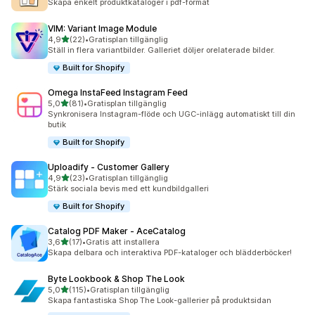
Skapa enkelt produktkataloger i pdf-format
VIM: Variant Image Module
av 5 stjärnor
4,9
(22)
•
Gratisplan tillgänglig
22 recensioner totalt
Ställ in flera variantbilder. Galleriet döljer orelaterade bilder.
Built for Shopify
Omega InstaFeed Instagram Feed
av 5 stjärnor
5,0
(81)
•
Gratisplan tillgänglig
81 recensioner totalt
Synkronisera Instagram-flöde och UGC-inlägg automatiskt till din
butik
Built for Shopify
Uploadify ‑ Customer Gallery
av 5 stjärnor
4,9
(23)
•
Gratisplan tillgänglig
23 recensioner totalt
Stärk sociala bevis med ett kundbildgalleri
Built for Shopify
Catalog PDF Maker ‑ AceCatalog
av 5 stjärnor
3,6
(17)
•
Gratis att installera
17 recensioner totalt
Skapa delbara och interaktiva PDF-kataloger och blädderböcker!
Byte Lookbook & Shop The Look
av 5 stjärnor
5,0
(115)
•
Gratisplan tillgänglig
115 recensioner totalt
Skapa fantastiska Shop The Look-gallerier på produktsidan