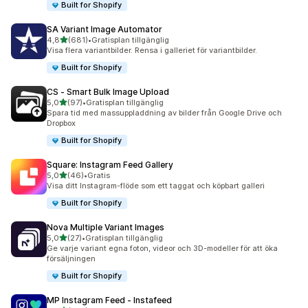
Built for Shopify
SA Variant Image Automator
av 5 stjärnor
4,8
(681)
•
Gratisplan tillgänglig
681 recensioner totalt
Visa flera variantbilder. Rensa i galleriet för variantbilder.
Built for Shopify
CS ‑ Smart Bulk Image Upload
av 5 stjärnor
5,0
(97)
•
Gratisplan tillgänglig
97 recensioner totalt
Spara tid med massuppladdning av bilder från Google Drive och
Dropbox
Built for Shopify
Square: Instagram Feed Gallery
av 5 stjärnor
5,0
(46)
•
Gratis
46 recensioner totalt
Visa ditt Instagram-flöde som ett taggat och köpbart galleri
Built for Shopify
Nova Multiple Variant Images
av 5 stjärnor
5,0
(27)
•
Gratisplan tillgänglig
27 recensioner totalt
Ge varje variant egna foton, videor och 3D-modeller för att öka
försäljningen
Built for Shopify
MP Instagram Feed ‑ Instafeed