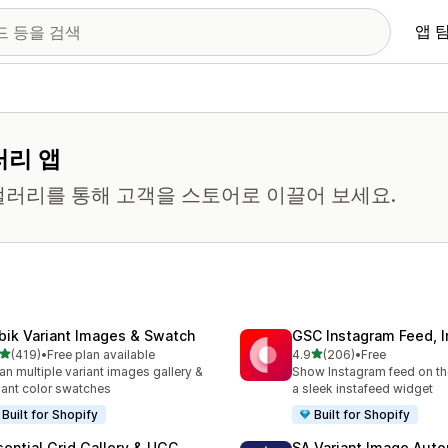
앱 
러리 앱
갤러리를 통해 고객을 스토어로 이끌어 보세요.
bik Variant Images & Swatch
GSC Instagram Feed, I
별 5개 중
별 5개 중
(419)
•
Free plan available
4.9
(206)
•
Free
리뷰 419개
총 리뷰 206개
an multiple variant images gallery &
Show Instagram feed on the
iant color swatches
a sleek instafeed widget
Built for Shopify
Built for Shopify
sential Grid Gallery & UGC
SA Variant Image Aut