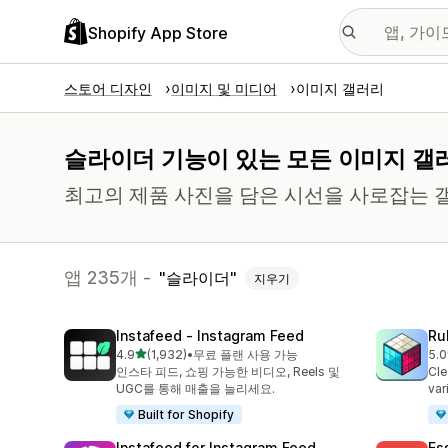
Shopify App Store
스토어 디자인
이미지 및 미디어
이미지 갤러리
슬라이더 기능이 있는 모든 이미지 갤
최고의 제품 사진을 담은 시선을 사로잡는 
앱 235개 -
슬라이더
지우기
Instafeed ‑ Instagram Feed
Ru
별 5개 중
4.9
(1,932)
•
무료 플랜 사용 가능
5.0
총 리뷰 1932개
총 
인스타 피드, 쇼핑 가능한 비디오, Reels 및
Cle
UGC를 통해 매출을 늘리세요.
var
Built for Shopify
Instafeed for Instagram Feed
Es