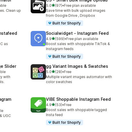
별 5개 중
able
5.0
(97)
•
Free plan available
총 리뷰 97개
es. Clean up
Save time with bulk upload images
from Google Drive , Dropbox
Built for Shopify
nstafeed
Socialwidget ‑ Instagram Feed
별 5개 중
4.9
(599)
•
Free plan available
총 리뷰 599개
GC as
Boost sales with shoppable TikTok &
Instagram feeds
Built for Shopify
e Slider
gg Variant Images & Swatches
별 5개 중
able
5.0
(28)
•
Free
총 리뷰 28개
ry with
Multiple variant images automator with
ls.
color swatches
agram
VIBE Shoppable Instagram Feed
별 5개 중
4.9
(53)
•
Free
총 리뷰 53개
Boost sales with shoppable tagged
le
Insta feed
 & UGC
Built for Shopify