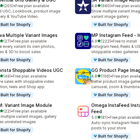
별 5개 중
별 5개 중
(205)
•
Free plan available
4.8
(680)
•
Free plan avail
리뷰 205개
총 리뷰 680개
 UGC, Lookbook, product image
Show multiple variant imag
lery & YouTube Video.
variant image gallery.
Built for Shopify
Built for Shopify
va Multiple Variant Images
MP Instagram Feed ‑ I
별 5개 중
별 5개 중
(27)
•
Free plan available
4.9
(222)
•
Free to install
리뷰 27개
총 리뷰 222개
e every variant its own photos,
Instagram feed, Reels & U
eo & 3D to boost sales
shoppable video galleries
Built for Shopify
Built for Shopify
orista Shoppable Videos UGC
GG Product Page Imag
별 5개 중
별 5개 중
(49)
•
Free plan available
4.8
(166)
•
Free plan avail
리뷰 49개
총 리뷰 166개
ve sales with shoppable video
Better product image galle
tion, reels and Shop app
carousel, zoom & thumbnai
Built for Shopify
Built for Shopify
M: Variant Image Module
Omega InstaFeed Inst
별 5개 중
(22)
•
Free plan available
Feed
리뷰 22개
 multiple variant images, gallery
별 5개 중
5.0
(81)
•
Free plan availab
총 리뷰 81개
es unrelated images
Auto-sync Instagram feed
posts to your store
Built for Shopify
Built for Shopify