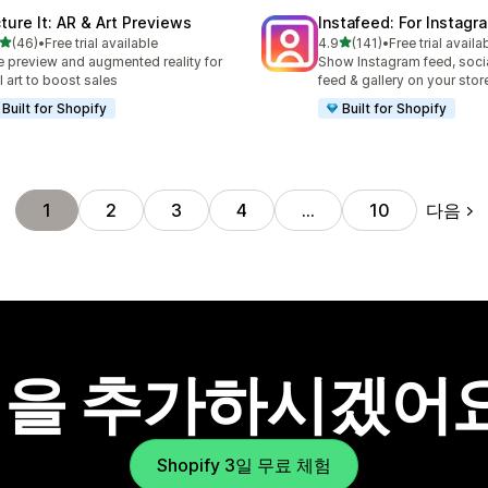
cture It: AR & Art Previews
Instafeed: For Instag
별 5개 중
별 5개 중
(46)
•
Free trial available
4.9
(141)
•
Free trial availa
리뷰 46개
총 리뷰 141개
e preview and augmented reality for
Show Instagram feed, soci
l art to boost sales
feed & gallery on your stor
Built for Shopify
Built for Shopify
다음
1
2
3
4
…
10
을 추가하시겠어
Shopify 3일 무료 체험