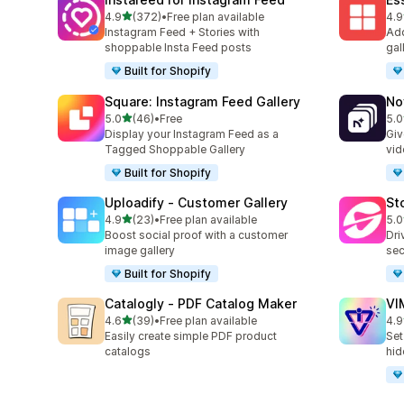
별 5개 중
4.9
(372)
•
Free plan available
4.9
총 리뷰 372개
총 
Instagram Feed + Stories with
Add
shoppable Insta Feed posts
gal
Built for Shopify
Square: Instagram Feed Gallery
No
별 5개 중
5.0
(46)
•
Free
5.0
총 리뷰 46개
총 
Display your Instagram Feed as a
Giv
Tagged Shoppable Gallery
vid
Built for Shopify
Uploadify ‑ Customer Gallery
St
별 5개 중
4.9
(23)
•
Free plan available
5.0
총 리뷰 23개
총 
Boost social proof with a customer
Dri
image gallery
sec
Built for Shopify
Catalogly ‑ PDF Catalog Maker
VI
별 5개 중
4.6
(39)
•
Free plan available
4.9
총 리뷰 39개
총 
Easily create simple PDF product
Set
catalogs
hid