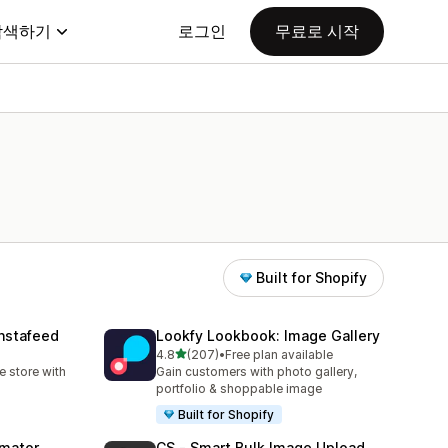
탐색하기
로그인
무료로 시작
Built for Shopify
nstafeed
Lookfy Lookbook: Image Gallery
별 5개 중
4.8
(207)
•
Free plan available
총 리뷰 207개
 store with
Gain customers with photo gallery,
portfolio & shoppable image
Built for Shopify
omator
CS ‑ Smart Bulk Image Upload