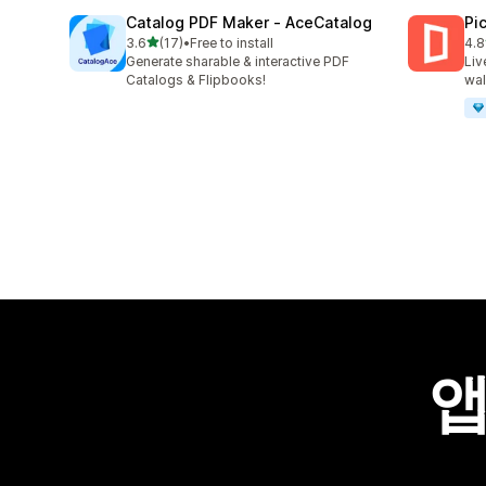
Catalog PDF Maker ‑ AceCatalog
Pi
별 5개 중
3.6
(17)
•
Free to install
4.8
총 리뷰 17개
총 
Generate sharable & interactive PDF
Liv
Catalogs & Flipbooks!
wal
앱