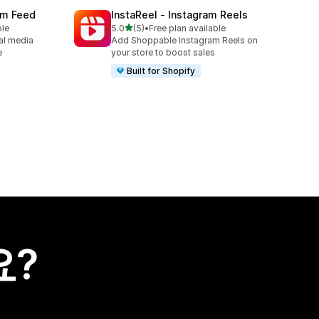
ram Feed
InstaReel ‑ Instagram Reels
별 5개 중
ble
5.0
(5)
•
Free plan available
총 리뷰 5개
al media
Add Shoppable Instagram Reels on
e
your store to boost sales
Built for Shopify
요?