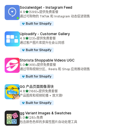
Socialwidget ‑ Instagram Feed
星（满分 5 星）
4.9
(599)
•
提供免费套餐
总共 599 条评论
通过可购物的 TikTok 和 Instagram 动态促进销售
Built for Shopify
Uploadify ‑ Customer Gallery
星（满分 5 星）
4.9
(23)
•
提供免费套餐
总共 23 条评论
通过客户图片库提升社会认同感
Built for Shopify
Storista Shoppable Videos UGC
星（满分 5 星）
5.0
(49)
•
提供免费套餐
总共 49 条评论
通过导购视频分区、Reels 和 Shop 应用推动销售
Built for Shopify
GG 产品页面图像滑块
星（满分 5 星）
4.8
(166)
•
提供免费套餐
总共 166 条评论
产品图库和视频轮播 + 放大镜!
Built for Shopify
gg Variant Images & Swatches
星（满分 5 星）
5.0
(28)
•
免费
总共 28 条评论
包含颜色色样的多属性图片自动处理工具