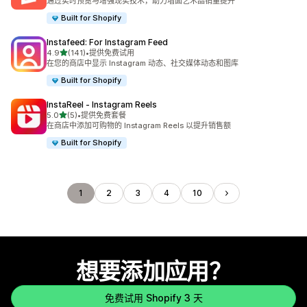
通过实时预览与增强现实技术，助力墙面艺术品销量提升
Built for Shopify
Instafeed: For Instagram Feed
星（满分 5 星）
4.9
(141)
•
提供免费试用
总共 141 条评论
在您的商店中显示 Instagram 动态、社交媒体动态和图库
Built for Shopify
InstaReel ‑ Instagram Reels
星（满分 5 星）
5.0
(5)
•
提供免费套餐
总共 5 条评论
在商店中添加可购物的 Instagram Reels 以提升销售额
Built for Shopify
1
2
3
4
10
想要添加应用？
免费试用 Shopify 3 天