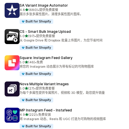
SA Variant Image Automator
星（满分 5 星）
4.8
(680)
•
提供免费套餐
总共 680 条评论
展示多张多属性图片。清理多属性图片图库。
Built for Shopify
CS ‑ Smart Bulk Image Upload
星（满分 5 星）
5.0
(97)
•
提供免费套餐
总共 97 条评论
从 Google Drive 和 Dropbox 批量上传图片，为您节省时间
Built for Shopify
Square: Instagram Feed Gallery
星（满分 5 星）
5.0
(46)
•
免费
总共 46 条评论
将您的 Instagram 动态展示为带有标记的可购物图库
Built for Shopify
Nova Multiple Variant Images
星（满分 5 星）
5.0
(27)
•
提供免费套餐
总共 27 条评论
为每个多属性提供专属照片、视频和 3D 模型，助您提升销量
Built for Shopify
MP Instagram Feed ‑ Instafeed
星（满分 5 星）
4.9
(222)
•
免费安装
总共 222 条评论
将 Instagram 动态、Reels 和 UGC 打造为可购物的视频图库
Built for Shopify