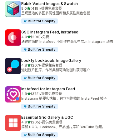
Rubik Variant Images & Swatch
星（满分 5 星）
5.0
(419)
•
提供免费套餐
总共 419 条评论
呈现整洁的多图多属性图库和多属性颜色色板
Built for Shopify
GSC Instagram Feed, Instafeed
星（满分 5 星）
4.9
(206)
•
免费
总共 206 条评论
通过时尚的 instafeed 小组件在商店中展示 Instagram 动态
Built for Shopify
Lookfy Lookbook: Image Gallery
星（满分 5 星）
4.8
(207)
•
提供免费套餐
总共 207 条评论
通过照片图库、作品集和可购物图片获取客户
Built for Shopify
Instafeed for Instagram Feed
星（满分 5 星）
4.9
(372)
•
提供免费套餐
总共 372 条评论
Instagram 摘要和快拍，包含可购物的 Insta Feed 帖子
Built for Shopify
Essential Grid Gallery & UGC
星（满分 5 星）
4.9
(205)
•
提供免费套餐
总共 205 条评论
添加 UGC、Lookbook、产品图片库和 YouTube 视频。
Built for Shopify