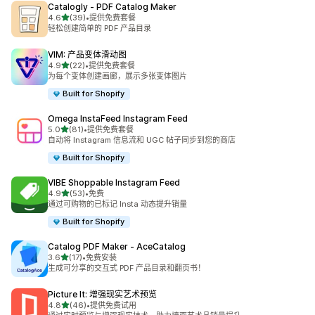
Catalogly ‑ PDF Catalog Maker
星（满分 5 星）
4.6
(39)
•
提供免费套餐
总共 39 条评论
轻松创建简单的 PDF 产品目录
VIM: 产品变体滑动图
星（满分 5 星）
4.9
(22)
•
提供免费套餐
总共 22 条评论
为每个变体创建画廊，展示多张变体图片
Built for Shopify
Omega InstaFeed Instagram Feed
星（满分 5 星）
5.0
(81)
•
提供免费套餐
总共 81 条评论
自动将 Instagram 信息流和 UGC 帖子同步到您的商店
Built for Shopify
VIBE Shoppable Instagram Feed
星（满分 5 星）
4.9
(53)
•
免费
总共 53 条评论
通过可购物的已标记 Insta 动态提升销量
Built for Shopify
Catalog PDF Maker ‑ AceCatalog
星（满分 5 星）
3.6
(17)
•
免费安装
总共 17 条评论
生成可分享的交互式 PDF 产品目录和翻页书！
Picture It: 增强现实艺术预览
星（满分 5 星）
4.8
(46)
•
提供免费试用
总共 46 条评论