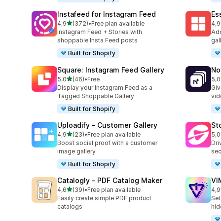
Instafeed for Instagram Feed
Es
z 5 hvězd
4,9
(372)
•
Free plan available
4,9
Celkový počet recenzí: 372
Cel
Instagram Feed + Stories with
Add
shoppable Insta Feed posts
gal
Built for Shopify
Square: Instagram Feed Gallery
No
z 5 hvězd
5,0
(46)
•
Free
5,0
Celkový počet recenzí: 46
Cel
Display your Instagram Feed as a
Giv
Tagged Shoppable Gallery
vid
Built for Shopify
Uploadify ‑ Customer Gallery
St
z 5 hvězd
4,9
(23)
•
Free plan available
5,0
Celkový počet recenzí: 23
Cel
Boost social proof with a customer
Dri
image gallery
sec
Built for Shopify
Catalogly ‑ PDF Catalog Maker
VI
z 5 hvězd
4,6
(39)
•
Free plan available
4,9
Celkový počet recenzí: 39
Cel
Easily create simple PDF product
Set
catalogs
hid