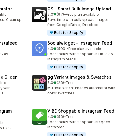
omator
CS ‑ Smart Bulk Image Upload
z 5 hvězd
able
5,0
(97)
•
Free plan available
0
Celkový počet recenzí: 97
es. Clean up
Save time with bulk upload images
from Google Drive , Dropbox
Built for Shopify
nstafeed
Socialwidget ‑ Instagram Feed
z 5 hvězd
4,9
(599)
•
Free plan available
2
Celkový počet recenzí: 599
GC as
Boost sales with shoppable TikTok &
Instagram feeds
Built for Shopify
e Slider
gg Variant Images & Swatches
z 5 hvězd
able
5,0
(28)
•
Free
6
Celkový počet recenzí: 28
ry with
Multiple variant images automator with
ls.
color swatches
agram
VIBE Shoppable Instagram Feed
z 5 hvězd
4,9
(53)
•
Free
Celkový počet recenzí: 53
Boost sales with shoppable tagged
le
Insta feed
 & UGC
Built for Shopify