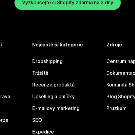
Vyzkoušejte si Shopify zdarma na 3 dny
í
Nejčastější kategorie
Zdroje
Dropshipping
Centrum náp
Tržiště
Dokumentace
Recenze produktů
Komunita Sh
rava
Upselling a balíčky
Blog Shopif
E-mailový marketing
Průzkum
erze
SEO
Expedice