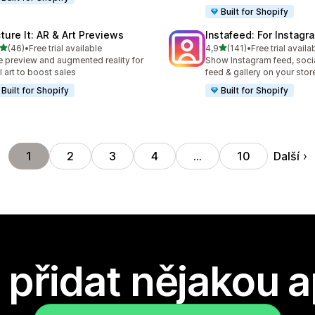
Built for Shopify
cture It: AR & Art Previews
Instafeed: For Instag
z 5 hvězd
z 5 hvězd
(46)
•
Free trial available
4,9
(141)
•
Free trial availa
kový počet recenzí: 46
Celkový počet recenzí: 141
e preview and augmented reality for
Show Instagram feed, soci
l art to boost sales
feed & gallery on your stor
Built for Shopify
Built for Shopify
Další
1
2
3
4
…
10
přidat nějakou a