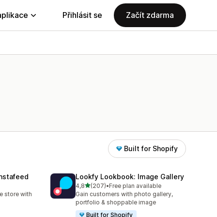
aplikace
Přihlásit se
Začít zdarma
Built for Shopify
nstafeed
Lookfy Lookbook: Image Gallery
z 5 hvězd
4,8
(207)
•
Free plan available
6
Celkový počet recenzí: 207
 store with
Gain customers with photo gallery,
portfolio & shoppable image
Built for Shopify