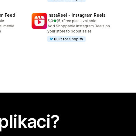
ram Feed
InstaReel ‑ Instagram Reels
z 5 hvězd
ble
5,0
(5)
•
Free plan available
Celkový počet recenzí: 5
al media
Add Shoppable Instagram Reels on
e
your store to boost sales
Built for Shopify
plikaci?