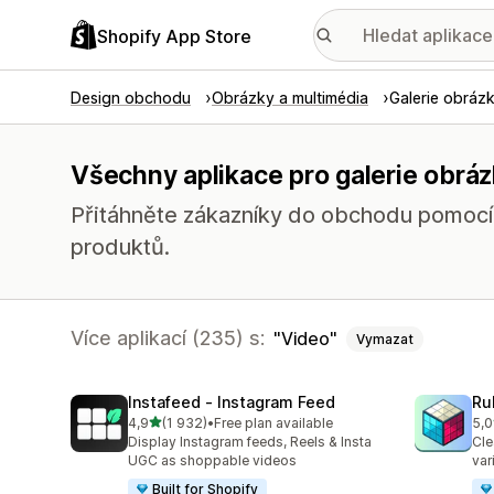
Shopify App Store
Design obchodu
Obrázky a multimédia
Galerie obráz
Všechny aplikace pro galerie obráz
Přitáhněte zákazníky do obchodu pomocí p
produktů.
Více aplikací (235) s:
Video
Vymazat
Instafeed ‑ Instagram Feed
Ru
z 5 hvězd
4,9
(1 932)
•
Free plan available
5,0
Celkový počet recenzí: 1932
Cel
Display Instagram feeds, Reels & Insta
Cle
UGC as shoppable videos
var
Built for Shopify