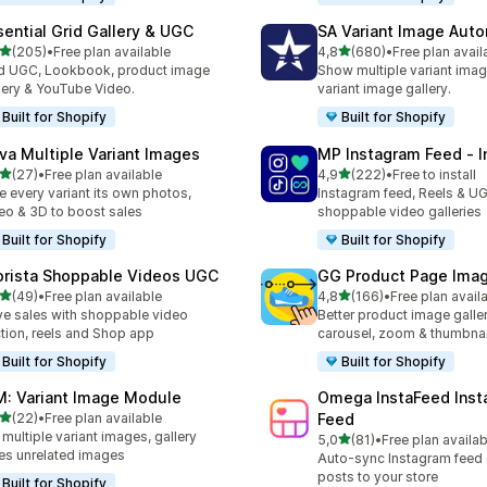
sential Grid Gallery & UGC
SA Variant Image Aut
z 5 hvězd
z 5 hvězd
(205)
•
Free plan available
4,8
(680)
•
Free plan avail
kový počet recenzí: 205
Celkový počet recenzí: 68
 UGC, Lookbook, product image
Show multiple variant imag
lery & YouTube Video.
variant image gallery.
Built for Shopify
Built for Shopify
va Multiple Variant Images
MP Instagram Feed ‑ I
z 5 hvězd
z 5 hvězd
(27)
•
Free plan available
4,9
(222)
•
Free to install
kový počet recenzí: 27
Celkový počet recenzí: 22
e every variant its own photos,
Instagram feed, Reels & U
eo & 3D to boost sales
shoppable video galleries
Built for Shopify
Built for Shopify
orista Shoppable Videos UGC
GG Product Page Imag
z 5 hvězd
z 5 hvězd
(49)
•
Free plan available
4,8
(166)
•
Free plan avail
kový počet recenzí: 49
Celkový počet recenzí: 16
ve sales with shoppable video
Better product image galle
tion, reels and Shop app
carousel, zoom & thumbnai
Built for Shopify
Built for Shopify
M: Variant Image Module
Omega InstaFeed Inst
z 5 hvězd
(22)
•
Free plan available
Feed
kový počet recenzí: 22
 multiple variant images, gallery
z 5 hvězd
5,0
(81)
•
Free plan availab
Celkový počet recenzí: 81
es unrelated images
Auto-sync Instagram feed
posts to your store
Built for Shopify