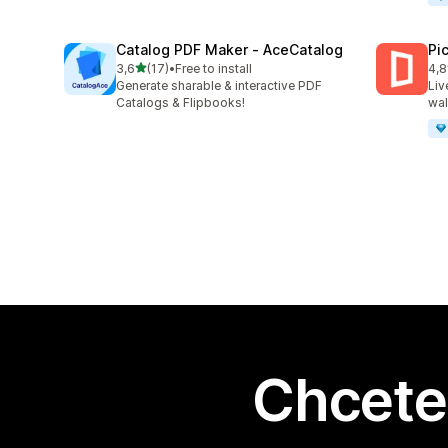
Catalog PDF Maker ‑ AceCatalog
Pi
z 5 hvězd
3,6
(17)
•
Free to install
4,8
Celkový počet recenzí: 17
Cel
Generate sharable & interactive PDF
Liv
Catalogs & Flipbooks!
wal
Chcete 