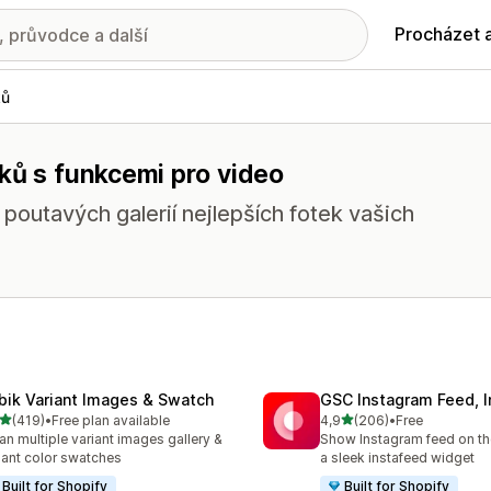
Procházet 
ků
ků s funkcemi pro video
outavých galerií nejlepších fotek vašich
bik Variant Images & Swatch
GSC Instagram Feed, I
z 5 hvězd
z 5 hvězd
(419)
•
Free plan available
4,9
(206)
•
Free
kový počet recenzí: 419
Celkový počet recenzí: 20
an multiple variant images gallery &
Show Instagram feed on the
iant color swatches
a sleek instafeed widget
Built for Shopify
Built for Shopify