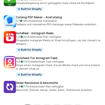
53 Rezensionen insgesamt
Umsatzsteigerung durch getaggten Insta-Feed mit Kaufoption
Built for Shopify
Catalog PDF Maker ‑ AceCatalog
von 5 Sternen
3,7
(18)
•
Kostenlose Installation
18 Rezensionen insgesamt
Teilbare und interaktive PDF-Kataloge sowie Flipbooks erstellen!
InstaReel ‑ Instagram Reels
von 5 Sternen
5,0
(5)
•
Kostenloser Plan verfügbar
5 Rezensionen insgesamt
Shoppable Instagram Reels im Shop hinzufügen, um den Umsatz zu
steigern
Built for Shopify
Instafeed: For Instagram Feed
von 5 Sternen
4,9
(141)
•
Kostenloser Test verfügbar
141 Rezensionen insgesamt
Zeige einen Instagram-Feed, Social-Media-Feed und eine Galerie
in deinem Shop an
Built for Shopify
Slider Revolution & Abschnitte
von 5 Sternen
4,9
(171)
•
Kostenloser Plan verfügbar
171 Rezensionen insgesamt
Abschnitt, Banner, Heroe, Slider, Seite, Testimonial erstellen