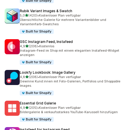
Built for Shopify
Rubik Variant Images & Swatch
von 5 Sternen
5,0
(420)
•
Kostenloser Plan verfügbar
420 Rezensionen insgesamt
Übersichtliche Galerie für mehrere Variantenbilder und
Variantenfarb-Swatches
Built for Shopify
GSC Instagram Feed, Instafeed
von 5 Sternen
4,9
(208)
•
Kostenlos
208 Rezensionen insgesamt
Instagram-Feed im Shop mit einem eleganten Instafeed-Widget
anzeigen
Built for Shopify
Lookfy Lookbook: Image Gallery
von 5 Sternen
4,8
(208)
•
Kostenloser Plan verfügbar
208 Rezensionen insgesamt
Gewinne Kund:innen mit Foto-Galerien, Portfolios und Shoppable
Images.
Built for Shopify
Essential Grid Galerie
von 5 Sternen
4,9
(205)
•
Kostenloser Plan verfügbar
205 Rezensionen insgesamt
Bildergalerie & verkaufsstarkes YouTube-Karussell hinzufügen
Built for Shopify
Instafeed for Instagram Feed