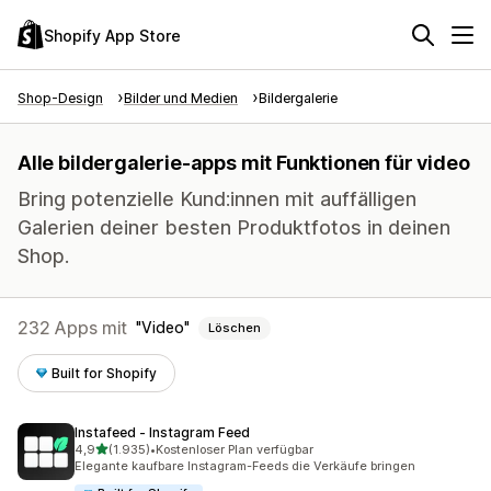
Shopify App Store
Shop-Design
Bilder und Medien
Bildergalerie
Alle bildergalerie-apps mit Funktionen für video
Bring potenzielle Kund:innen mit auffälligen
Galerien deiner besten Produktfotos in deinen
Shop.
232 Apps mit
Video
Löschen
Built for Shopify
Instafeed ‑ Instagram Feed
von 5 Sternen
4,9
(1.935)
•
Kostenloser Plan verfügbar
1935 Rezensionen insgesamt
Elegante kaufbare Instagram-Feeds die Verkäufe bringen