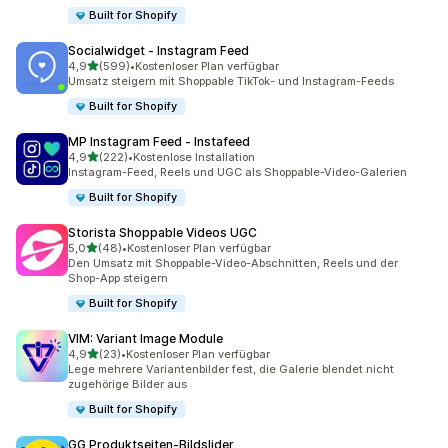
Built for Shopify
Socialwidget ‑ Instagram Feed
von 5 Sternen
4,9
(599)
•
Kostenloser Plan verfügbar
599 Rezensionen insgesamt
Umsatz steigern mit Shoppable TikTok- und Instagram-Feeds
Built for Shopify
MP Instagram Feed ‑ Instafeed
von 5 Sternen
4,9
(222)
•
Kostenlose Installation
222 Rezensionen insgesamt
Instagram-Feed, Reels und UGC als Shoppable-Video-Galerien
Built for Shopify
Storista Shoppable Videos UGC
von 5 Sternen
5,0
(48)
•
Kostenloser Plan verfügbar
48 Rezensionen insgesamt
Den Umsatz mit Shoppable-Video-Abschnitten, Reels und der
Shop-App steigern
Built for Shopify
VIM: Variant Image Module
von 5 Sternen
4,9
(23)
•
Kostenloser Plan verfügbar
23 Rezensionen insgesamt
Lege mehrere Variantenbilder fest, die Galerie blendet nicht
zugehörige Bilder aus
Built for Shopify
GG Produktseiten‑Bildslider