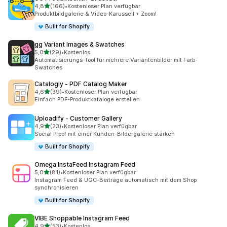
von 5 Sternen
4,8
(166)
•
Kostenloser Plan verfügbar
166 Rezensionen insgesamt
Produktbildgalerie & Video-Karussell + Zoom!
Built for Shopify
gg Variant Images & Swatches
von 5 Sternen
5,0
(29)
•
Kostenlos
29 Rezensionen insgesamt
Automatisierungs-Tool für mehrere Variantenbilder mit Farb-
Swatches
Catalogly ‑ PDF Catalog Maker
von 5 Sternen
4,6
(39)
•
Kostenloser Plan verfügbar
39 Rezensionen insgesamt
Einfach PDF-Produktkataloge erstellen
Uploadify ‑ Customer Gallery
von 5 Sternen
4,9
(23)
•
Kostenloser Plan verfügbar
23 Rezensionen insgesamt
Social Proof mit einer Kunden-Bildergalerie stärken
Built for Shopify
Omega InstaFeed Instagram Feed
von 5 Sternen
5,0
(81)
•
Kostenloser Plan verfügbar
81 Rezensionen insgesamt
Instagram Feed & UGC-Beiträge automatisch mit dem Shop
synchronisieren
Built for Shopify
VIBE Shoppable Instagram Feed
von 5 Sternen
4,9
(53)
•
Kostenlos