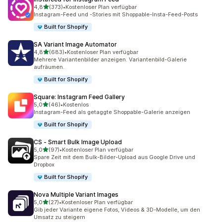
von 5 Sternen
4,8
(373)
•
Kostenloser Plan verfügbar
373 Rezensionen insgesamt
Instagram-Feed und -Stories mit Shoppable-Insta-Feed-Posts
Built for Shopify
SA Variant Image Automator
von 5 Sternen
4,8
(683)
•
Kostenloser Plan verfügbar
683 Rezensionen insgesamt
Mehrere Variantenbilder anzeigen. Variantenbild-Galerie
aufräumen.
Built for Shopify
Square: Instagram Feed Gallery
von 5 Sternen
5,0
(46)
•
Kostenlos
46 Rezensionen insgesamt
Instagram-Feed als getaggte Shoppable-Galerie anzeigen
Built for Shopify
CS ‑ Smart Bulk Image Upload
von 5 Sternen
5,0
(97)
•
Kostenloser Plan verfügbar
97 Rezensionen insgesamt
Spare Zeit mit dem Bulk-Bilder-Upload aus Google Drive und
Dropbox
Built for Shopify
Nova Multiple Variant Images
von 5 Sternen
5,0
(27)
•
Kostenloser Plan verfügbar
27 Rezensionen insgesamt
Gib jeder Variante eigene Fotos, Videos & 3D-Modelle, um den
Umsatz zu steigern