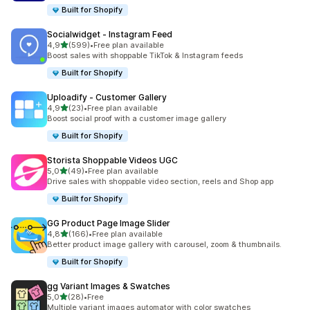
Built for Shopify
Socialwidget ‑ Instagram Feed
av 5 stjerner
4,9
(599)
•
Free plan available
Totalt 599 omtaler
Boost sales with shoppable TikTok & Instagram feeds
Built for Shopify
Uploadify ‑ Customer Gallery
av 5 stjerner
4,9
(23)
•
Free plan available
Totalt 23 omtaler
Boost social proof with a customer image gallery
Built for Shopify
Storista Shoppable Videos UGC
av 5 stjerner
5,0
(49)
•
Free plan available
Totalt 49 omtaler
Drive sales with shoppable video section, reels and Shop app
Built for Shopify
GG Product Page Image Slider
av 5 stjerner
4,8
(166)
•
Free plan available
Totalt 166 omtaler
Better product image gallery with carousel, zoom & thumbnails.
Built for Shopify
gg Variant Images & Swatches
av 5 stjerner
5,0
(28)
•
Free
Totalt 28 omtaler
Multiple variant images automator with color swatches