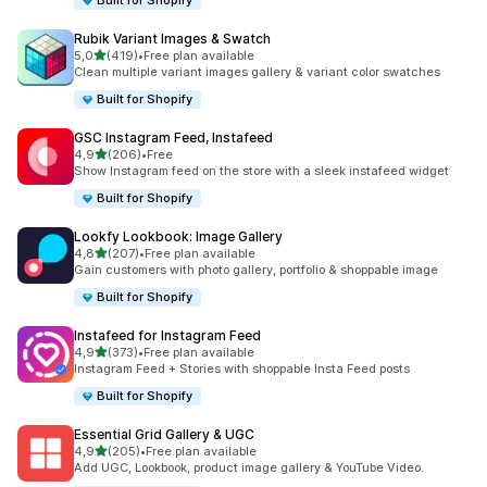
Built for Shopify
Rubik Variant Images & Swatch
av 5 stjerner
5,0
(419)
•
Free plan available
Totalt 419 omtaler
Clean multiple variant images gallery & variant color swatches
Built for Shopify
GSC Instagram Feed, Instafeed
av 5 stjerner
4,9
(206)
•
Free
Totalt 206 omtaler
Show Instagram feed on the store with a sleek instafeed widget
Built for Shopify
Lookfy Lookbook: Image Gallery
av 5 stjerner
4,8
(207)
•
Free plan available
Totalt 207 omtaler
Gain customers with photo gallery, portfolio & shoppable image
Built for Shopify
Instafeed for Instagram Feed
av 5 stjerner
4,9
(373)
•
Free plan available
Totalt 373 omtaler
Instagram Feed + Stories with shoppable Insta Feed posts
Built for Shopify
Essential Grid Gallery & UGC
av 5 stjerner
4,9
(205)
•
Free plan available
Totalt 205 omtaler
Add UGC, Lookbook, product image gallery & YouTube Video.