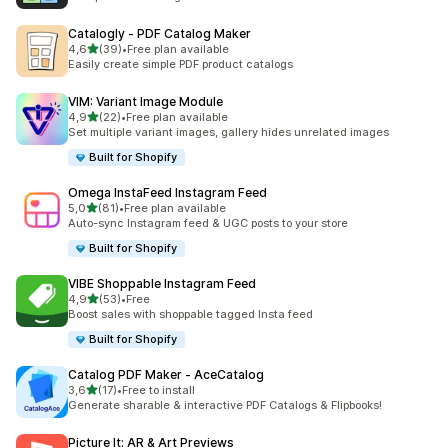
Catalogly ‑ PDF Catalog Maker
av 5 stjerner
4,6
(39)
•
Free plan available
Totalt 39 omtaler
Easily create simple PDF product catalogs
VIM: Variant Image Module
av 5 stjerner
4,9
(22)
•
Free plan available
Totalt 22 omtaler
Set multiple variant images, gallery hides unrelated images
Built for Shopify
Omega InstaFeed Instagram Feed
av 5 stjerner
5,0
(81)
•
Free plan available
Totalt 81 omtaler
Auto-sync Instagram feed & UGC posts to your store
Built for Shopify
VIBE Shoppable Instagram Feed
av 5 stjerner
4,9
(53)
•
Free
Totalt 53 omtaler
Boost sales with shoppable tagged Insta feed
Built for Shopify
Catalog PDF Maker ‑ AceCatalog
av 5 stjerner
3,6
(17)
•
Free to install
Totalt 17 omtaler
Generate sharable & interactive PDF Catalogs & Flipbooks!
Picture It: AR & Art Previews