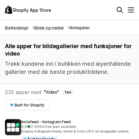
Shopify App Store
Butikkdesign
Bilder og medier
Bildegalleri
Alle apper for bildegallerier med funksjoner for
video
Trekk kundene inn i butikken med iøyenfallende
gallerier med de beste produktbildene.
235 apper med
Video
Tøm
Built for Shopify
Instafeed ‑ Instagram Feed
av 5 stjerner
4,9
(1 929)
•
Free plan available
Totalt 1929 omtaler
Display Instagram feeds, Reels & Insta UGC as shoppable videos