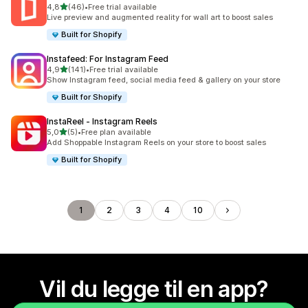
av 5 stjerner
4,8
(46)
•
Free trial available
Totalt 46 omtaler
Live preview and augmented reality for wall art to boost sales
Built for Shopify
Instafeed: For Instagram Feed
av 5 stjerner
4,9
(141)
•
Free trial available
Totalt 141 omtaler
Show Instagram feed, social media feed & gallery on your store
Built for Shopify
InstaReel ‑ Instagram Reels
av 5 stjerner
5,0
(5)
•
Free plan available
Totalt 5 omtaler
Add Shoppable Instagram Reels on your store to boost sales
Built for Shopify
1
2
3
4
10
Vil du legge til en app?