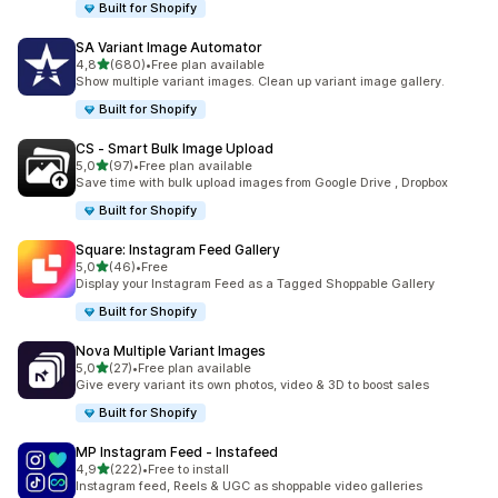
Built for Shopify
SA Variant Image Automator
av 5 stjerner
4,8
(680)
•
Free plan available
Totalt 680 omtaler
Show multiple variant images. Clean up variant image gallery.
Built for Shopify
CS ‑ Smart Bulk Image Upload
av 5 stjerner
5,0
(97)
•
Free plan available
Totalt 97 omtaler
Save time with bulk upload images from Google Drive , Dropbox
Built for Shopify
Square: Instagram Feed Gallery
av 5 stjerner
5,0
(46)
•
Free
Totalt 46 omtaler
Display your Instagram Feed as a Tagged Shoppable Gallery
Built for Shopify
Nova Multiple Variant Images
av 5 stjerner
5,0
(27)
•
Free plan available
Totalt 27 omtaler
Give every variant its own photos, video & 3D to boost sales
Built for Shopify
MP Instagram Feed ‑ Instafeed
av 5 stjerner
4,9
(222)
•
Free to install
Totalt 222 omtaler
Instagram feed, Reels & UGC as shoppable video galleries